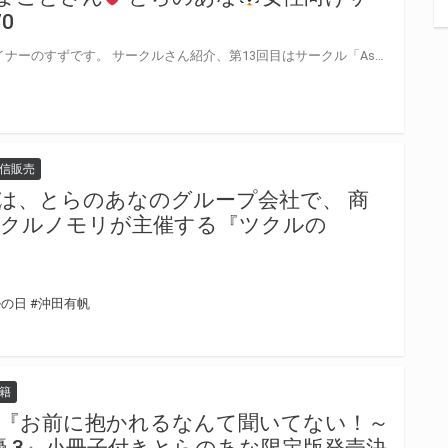
0
ーのすずです。 サークルさん紹介、第13回目はサークル「Asahanada」の「野崎まこと」さんです
信販売
は、とらのあなのグループ会社で、 商
ツクルノモリが主催する『ツクルの
ルの日
#沖田有帆
籍
刊『お前に抱かれるなんて聞いてない！～
優 3』小冊子付きとらのあな限定版発売決