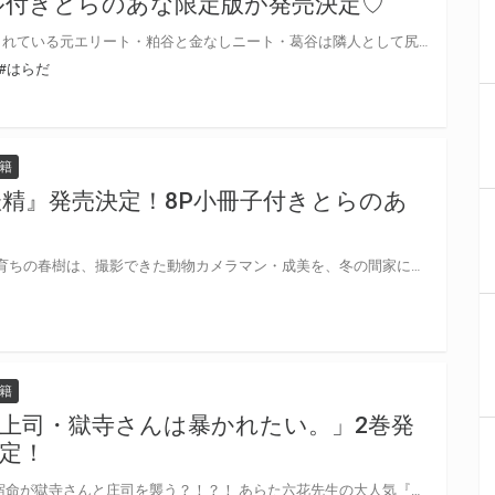
ル付きとらのあな限定版が発売決定♡
ド田舎での左遷生活を余儀なくされている元エリート・粕谷と金なしニート・葛谷は隣人として尻の穴埋め(メンタルケア)しながらそこそこ充実した日々を送っていた夏も終わりのある日、葛谷は田んぼに落ちているスーツのおっさんに遭遇！！！ デジャヴを感じながらもおっさんなのでスルーしようとするとまたも”粕谷に会いに来て道に迷って田んぼに落ちた”パターンで…。 粕谷宅へ連れて行くと、澄まし顔でセルフバイブをお楽しみ中の粕谷だったがおっさんの顔を見ると態度が一変。 なんとおっさんの正体は椿の父＝黒杉商事社長！！！！！で、 粕谷に辞職勧告を伝えにやってきたのだったーー！！？ がけっぷちの粕谷、東京凱旋なるか！？ 葛谷、便利な竿役喪失の危機！？ 波乱アリ！？ないつメンお別れ温泉壮行会、感情とちんちんが大忙しな笑撃の第3巻★ とらのあなでは刊行を記念してA4ダブルポケットクリアファイル付きとらのあな限定版を発売致します♡ 各店・通販にて予約開始！とらのあな限定版は数量限定生産となりますので、お早めにご予約下さい！
#はらだ
籍
妖精』発売決定！8P小冊子付きとらのあ
「お願い 解けないで雪」 北海道育ちの春樹は、撮影できた動物カメラマン・成美を、冬の間家に泊めることに。 成美は垢抜けていてコミュ力が高く、自分とは真逆のまさに都会人。 そんな成美とは相容れない！！！と威嚇しまくる春樹だったが、教わったカメラには、気づけば成美ばかり収めていて……。 春になれば、彼はこの家を出て行くのに――。 コミュ強都会人カメラマン×警戒心強め小動物系男子がじんわりと距離を縮めていく……！ とらのあなでは刊行を記念して8P小冊子付きとらのあな限定版を発売致します♡ 各店・通販にて予約開始！とらのあな限定版は数量限定生産となりますので、お早めにご予約下さい！
籍
上司・獄寺さんは暴かれたい。」2巻発
定！
鬼暴旋風再襲！ サラリーマンの宿命が獄寺さんと庄司を襲う？！？！ あらた六花先生の大人気『鬼上司・獄寺さんは暴かれたい。』に待望の続編！ 2巻のコミックス発売が決定です♡ とらのあなでは発売を記念して、コミックスをご購入の方からあらた六花先生の直筆サイン＆当選者宛名入り複製色紙が当たる抽選プレゼントフェアを開催！ この貴重な機会、皆様ぜひ奮ってご応募くださいませ♡ アクリルキーホルダー付きとらのあな限定版も制作決定！詳細はこちら★