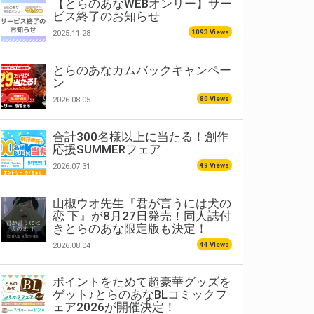
【とらのあなWEBオンリー】サー
ビス終了のお知らせ
1093 Views
2025.11.28
とらのあなカムバックキャンペー
ン
80 Views
2026.08.05
合計300名様以上に当たる！創作
応援SUMMERフェア
49 Views
2026.07.31
山椒ウオ先生『君が言うには犬の
恋 下』が8月27日発売！同人誌付
きとらのあな限定版も決定！
44 Views
2026.08.04
ポイントをためて超豪華グッズを
ゲット♪とらのあなBLコミックフ
ェア2026が開催決定！