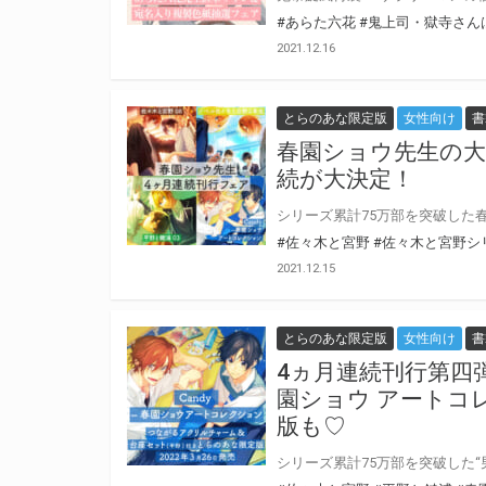
#あらた六花
#鬼上司・獄寺さん
2021.12.16
とらのあな限定版
女性向け
書
春園ショウ先生の大
続が大決定！
#佐々木と宮野
#佐々木と宮野シ
2021.12.15
とらのあな限定版
女性向け
書
4ヵ月連続刊行第四弾
園ショウ アートコ
版も♡