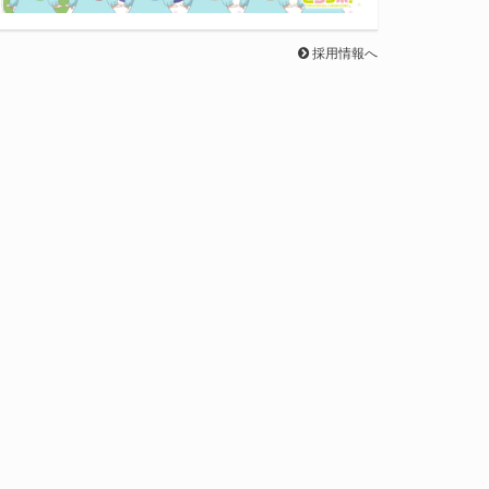
採用情報へ
今回は、美麗
かつ繊細なタッチで描かれる