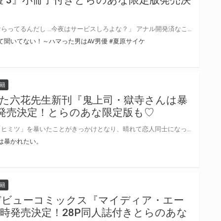
「引っ越してからずっとお預け食らってるんだし …今夜はサービスしろよな？」 アナル開発済なこと以外は、至って平凡な会社員・名取は、売れっ子AV男優で恋人の瀬尾と順調交際中！ 「俺と一緒に暮らさない？」とさらりと告げられ、同棲がスタートしたものの、弱いところを甘く責められるセックスには相変わらず翻弄されっぱなし……！ そんなある日、名取の同僚がマンションにやってきたことから、瀬尾との関係がギクシャクしてしまって……！？ 甘S売れっ子AV男優×アナル開発済ノンケリーマン、溺愛と波乱の同棲編を描く第3巻！ 濃厚いちゃラブ描き下ろし漫画も収録！ 夏原サイケ先生新刊『お前に抱かれるなんて聞いてない！～ハマった男はAV男優 3』発売決定！ とらのあなでは刊行を記念して描き下ろし入り12P小冊子付きとらのあな限定版を発売致します♡ 描き下ろし8P収録予定♪ 各店・通販にて予約開始！ とらのあな限定版は数量限定生産となりますので、お早めにご予約下さい！
て聞いてない！～ハマった男はAV男優
#夏原サイケ
籍
た六花先生新刊『鬼上司・獄寺さんは暴
発売決定！とらのあな限定版も♡
敏腕だけど鬼上司な獄寺さんの「ヒミツ」を暴いたことがきっかけとなり、晴れて恋人同士になった社畜男子・庄司。 怖くて苦手だった獄寺さんだけど、付き合ってみるとONとOFFのギャップにやられっぱなしで社員旅行や会社でもついつい……♡ ーーが、しかし！ 惚気ていられたのも束の間、サラリーマンの宿命が二人を襲って？！？！ 新キャラも登場で目が離せない第2巻！ とらのあなでは2巻の刊行を記念してアクリルキーホルダー付きとらのあな限定版を発売致します。 イラストはあらた六花先生描き下ろし予定！ とらのあな各店・通販にて予約開始！ 限定版の製造数には限りがございますので、お早目にご予約くださいませ☆
は暴かれたい。
籍
デビューコミックス『マイディア・エー
時発売決定！28P同人誌付きとらのあな