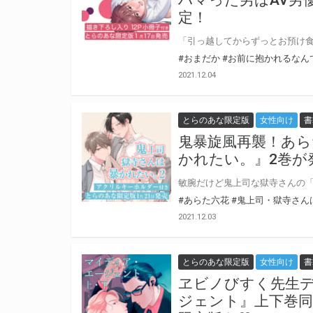
定！
#おまだか
#お前に抱かれるなん
2021.12.04
とらのあな限定版
女性向け
書
鬼暴旋風再襲！あら
かれたい。』2巻が
#あらた六花
#鬼上司・獄寺さん
2021.12.03
とらのあな限定版
女性向け
書
ヱビノびすく先生
ジェント』上下巻同