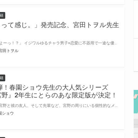
籍
あって感じ。」発売記念、宮田トヲル先生
！
「恋人って…どーしたらいいんだよーっ！？」 イジワルゆるチャラ男子×恋愛に不器用で一途な優等生の思春期DKアオハル胸きゅんラブ！！ 宮田トヲル先生最新コミックス『なんかもうあーあって感じ。』が2022年1月11日に発売！ とらのあなではコミックスの発売を記念して、宮田トヲル先生のWEBサイン会の開催が決定致しました！ この貴重な機会、皆様ぜひ奮ってご応募くださいませ☆ 『なんかもうあーあって感じ。 8P小冊子付きとらのあな限定版』も好評ご予約受付中♡ とらのあな限定版の詳細はこちら！
宮田トヲル
籍
弾！春園ショウ先生の大人気シリーズ
宮野』2年生にとらのあな限定版が決定！
風紀委員で高校2年生の腐男子・宮野と彼の友人、そして先輩など、宮野の周りにいる個性的なメンバーが進級♪ 男子高校生たちの日常を描いた小説に加え、春園ショウ自ら描いた描き下ろし漫画を収録。 ふたりの“男子高生活”（Boys Life）、スピンオフノベル第三弾！ とらのあなでは刊行を記念してつながるアクリルチャーム&台座セット付きとらのあな限定版を発売致します♡ 春園ショウ先生描き下ろしのキュートな宮野くん予定！ 各店・通販にて予約開始！とらのあな限定版は数量限定生産となりますので、お早めにご予約下さい！
園ショウ