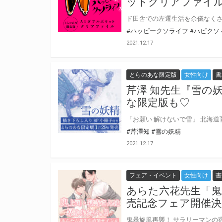
ットクリアファイ
#ハッピークソライフ
#ハピクソ
2021.12.17
とらのあな限定版
女性向け
書
芹澤 知先生『雪の
な限定版も♡
#芹澤知
#雪の妖精
2021.12.17
フェア・イベント
女性向け
書
あらた六花先生「鬼
売記念フェア開催決