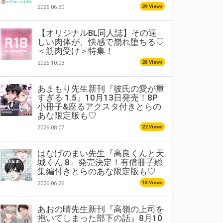
29 Views
2026.06.30
【オリジナルBL同人誌】その逞
しい肉体が、快感で崩れ堕ちる♡
＜筋肉受け＞特集！
28 Views
2025.10.03
あまもり先生新刊『彼氏の愛が重
すぎる 1.5』10月13日発売！8P
小冊子&座るアクスタ付きとらの
あな限定版も♡
22 Views
2026.08.07
はなげのまい先生『高良くんと天
城くん 8』発売決定！有償冊子総
集編付きとらのあな限定版も♡
18 Views
2026.06.26
あおの晴先生新刊『高嶺の上司を
抱いてしまった部下の話』8月10