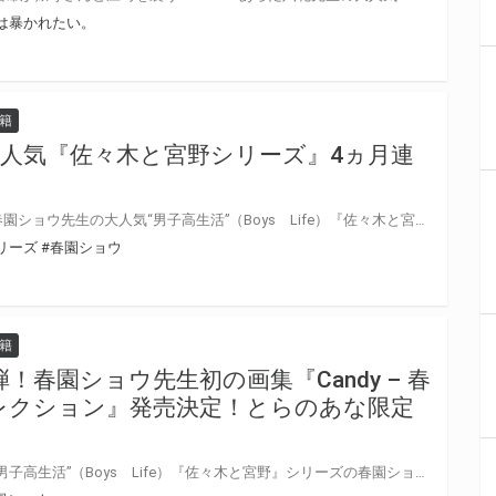
は暴かれたい。
籍
人気『佐々木と宮野シリーズ』4ヵ月連
シリーズ累計75万部を突破した春園ショウ先生の大人気“男子高生活”（Boys Life）『佐々木と宮野』シリーズ。 12月の『佐々木と宮野 8』に始まり、4ヵ月連続刊行が大決定！♡ とらのあなでは連続刊行を記念して、それぞれのタイトルにて有償特典の実施が決定！ さらに4ヵ月連動購入特典として小冊子をプレゼントいたします♪ 各タイトルの詳細はそれぞれのページをご確認下さい。 アニメも放送直前の『佐々木と宮野』シリーズ、もりもり盛り上げちゃいましょう！♡
リーズ
#春園ショウ
籍
！春園ショウ先生初の画集『Candy – 春
レクション』発売決定！とらのあな限定
シリーズ累計75万部を突破した“男子高生活”（Boys Life）『佐々木と宮野』シリーズの春園ショウ先生、12月から始まった4ヵ月連続刊行第四弾！待望の画集がついに発売決定！ とらのあなでは刊行を記念してつながるアクリルチャーム&台座セット付きとらのあな限定版を発売致します♡ 春園ショウ先生描き下ろしの平野さん予定！ 各店・通販にて予約開始！とらのあな限定版は数量限定生産となりますので、お早めにご予約下さい！