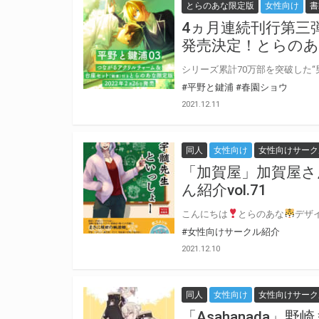
とらのあな限定版
女性向け
書
4ヵ月連続刊行第三
発売決定！とらのあ
#平野と鍵浦
#春園ショウ
2021.12.11
同人
女性向け
女性向けサーク
「加賀屋」加賀屋さ
ん紹介vol.71
こんにちは
とらのあな
デザイ
#女性向けサークル紹介
2021.12.10
同人
女性向け
女性向けサーク
「Asahanada」