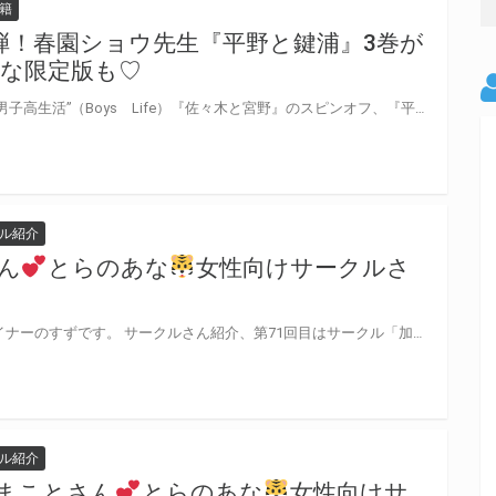
籍
弾！春園ショウ先生『平野と鍵浦』3巻が
な限定版も♡
シリーズ累計70万部を突破した“男子高生活”（Boys Life）『佐々木と宮野』のスピンオフ、『平野と鍵浦』、待望の第三巻が発売決定！ 12月から始まった、4ヵ月連続刊行第三弾！ とらのあなでは刊行を記念してつながるアクリルチャーム&台座セット付きとらのあな限定版を発売致します♡ 春園ショウ先生描き下ろしの鍵浦くん予定！ 各店・通販にて予約開始！とらのあな限定版は数量限定生産となりますので、お早めにご予約下さい！
ル紹介
ん
とらのあな
女性向けサークルさ
ナーのすずです。 サークルさん紹介、第71回目はサークル「加賀屋」の「加賀屋」さんです
ル紹介
野崎まことさん
とらのあな
女性向けサ