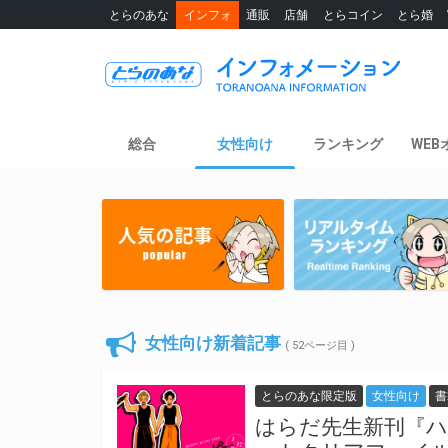
とらのあな
インフォ
通販
店舗
とらコイン
とら婚
総合
女性向け
ランキング
WEB
女性向け新着記事
( 52ページ目 )
とらのあな限定版
女性向け
書
はらだ先生新刊『ハ