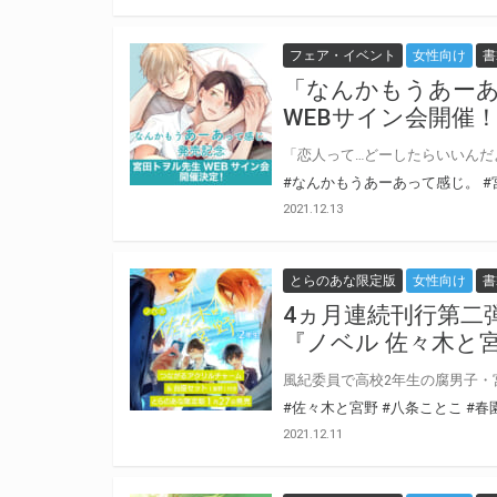
フェア・イベント
女性向け
書
「なんかもうあー
WEBサイン会開催
#なんかもうあーあって感じ。
#
2021.12.13
とらのあな限定版
女性向け
書
4ヵ月連続刊行第二
『ノベル 佐々木と
#佐々木と宮野
#八条ことこ
#春
2021.12.11