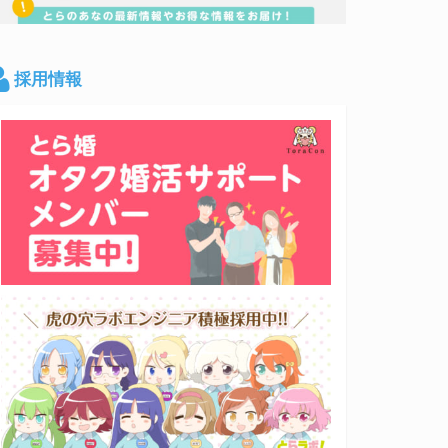
採用情報
フルカラーで魅せる
キメツ学園を舞台に描かれる日常