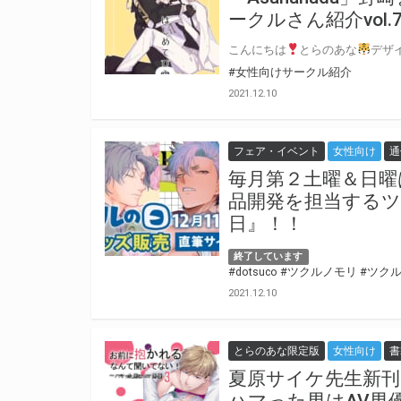
ークルさん紹介vol.7
こんにちは
とらのあな
デザイナ
#女性向けサークル紹介
2021.12.10
フェア・イベント
女性向け
通
毎月第２土曜＆日曜
品開発を担当する
日』！！
終了しています
#dotsuco
#ツクルノモリ
#ツク
2021.12.10
とらのあな限定版
女性向け
書
夏原サイケ先生新
ハマった男はAV男