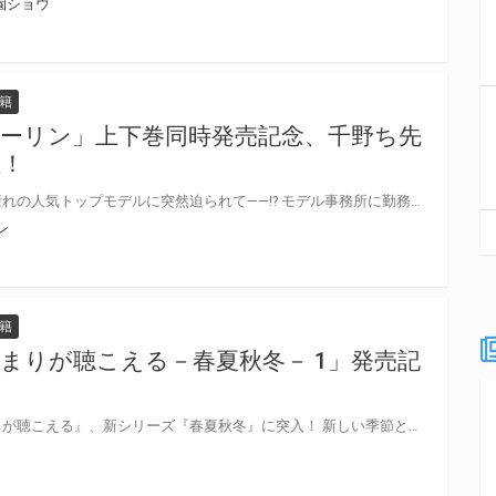
園ショウ
籍
ーリン」上下巻同時発売記念、千野ち先
催！
ムカつくんだけどかっこいい。憧れの人気トップモデルに突然迫られて――!? モデル事務所に勤務する浅香美波は、ある日同じ事務所のトップモデル一樹遊馬声をかけられる。 憧れの遊馬から「以前から美波のことが気になっていた」と家に誘われた美波は体を求められるが遊馬が近づいた目的は別にあった。 そうとは知らない美波は遊馬との関係に溺れていく――。 千野ち先生『独占的ルークスダーリン』が上下巻同時発売決定♥ とらのあなではコミックスの発売を記念して、千野ち先生のWEBサイン会の開催が決定致しました！ この貴重な機会、皆様ぜひ奮ってご応募くださいませ☆
ン
籍
まりが聴こえる－春夏秋冬－ 1」発売記
大人気、文乃ゆき先生『ひだまりが聴こえる』、新シリーズ『春夏秋冬』に突入！ 新しい季節とともに、二人も歩き出す――。 文乃ゆき先生の大人気シリーズ『ひだまりが聴こえる』が新章突入！ 『ひだまりが聴こえる－春夏秋冬－ 1』が発売決定！ 新刊の発売を記念して、とらのあな限定版をご購入の方から文乃ゆき先生の直筆サイン＆当選者宛名入りグッズの当たる抽選プレゼントフェアを開催！ この貴重な機会、皆様ぜひ奮ってご応募くださいませ♡ とらのあな限定版の詳細はこちら★