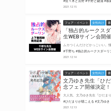
#佐々木と宮野
#平野と鍵浦
#春
2021.12.15
フェア・イベント
女性向け
書
「独占的ルークスダ
生WEBサイン会開
#千野ち
#独占的ルークスダーリ
2021.12.14
フェア・イベント
女性向け
書
文乃ゆき先生「ひだ
念フェア開催決定！
#ひだまりが聴こえる
#文乃ゆき
2021.12.13