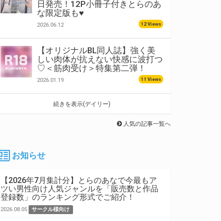
日発売！12P小冊子付きとらのあ
な限定版も♥
12 Views
2026.06.12
【オリジナルBL同人誌】強く美
しい肉体が抗えない快感に波打つ
♡＜筋肉受け＞特集第二弾！
11 Views
2026.01.19
続きを表示(デイリー)
人気の記事一覧へ
お知らせ
【2026年7月集計分】とらのあなで今最もア
ツい男性向け人気ジャンルを「販売数と作品
登録数」のランキング形式でご紹介！
2026.08.05
サークル様向け