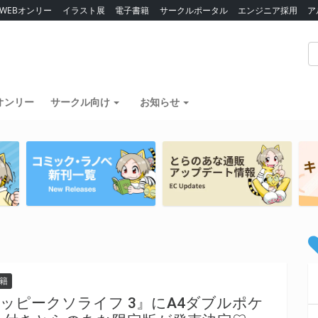
WEBオンリー
イラスト展
電子書籍
サークルポータル
エンジニア採用
ア
オンリー
サークル向け
お知らせ
籍
ッピークソライフ 3』にA4ダブルポケ