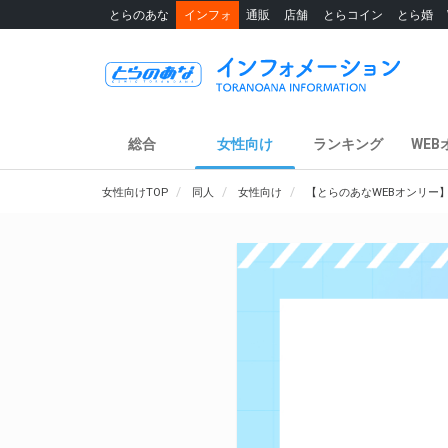
とらのあな
インフォ
通販
店舗
とらコイン
とら婚
総合
女性向け
ランキング
WEB
女性向けTOP
同人
女性向け
【とらのあなWEBオンリー