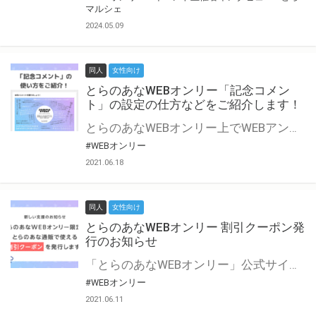
マルシェ
2024.05.09
同人
女性向け
とらのあなWEBオンリー「記念コメン
ト」の設定の仕方などをご紹介します！
とらのあなWEBオンリー上でWEBアンソロジーが作成できる「記念コメント」について、その使い方や作成手順を解説します！ 支援タイプを「サークル参加型」「サークル参加型・マルシェ(イベント会場)機能付き」でお申し込みいただいている主催者様はぜひご活用ください♪ とらのあなWEBオンリーサイトはこちら
#WEBオンリー
2021.06.18
同人
女性向け
とらのあなWEBオンリー 割引クーポン発
行のお知らせ
「とらのあなWEBオンリー」公式サイトでとらのあな通販の「割引クーポン」を配布中！ イベントごとに開催当日限定で使える割引クーポンのシリアルコードを発行します。 とらのあなWEBオンリーのページをチェックして、イベント当日にお得にお買い物を楽しみましょう♪ ※本キャンペーンは予告なく終了する場合がございます。 とらのあなWEBオンリーサイトはこちら
#WEBオンリー
2021.06.11