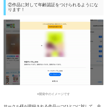
②作品に対して年齢認証をつけられるようにな
ります！
※開発中のイメージです
サークル様が登録される作品一つひとつに対して、全