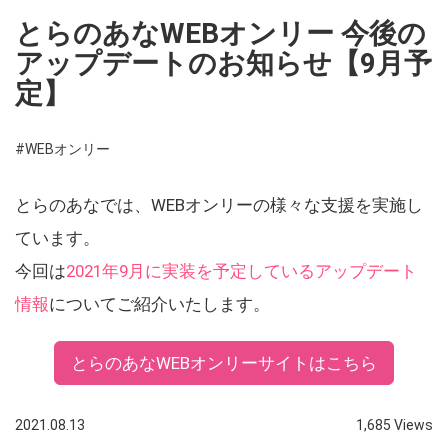
とらのあなWEBオンリー 今後の
アップデートのお知らせ【9月予
定】
#WEBオンリー
とらのあなでは、WEBオンリーの様々な支援を実施し
ています。
今回は
2021年9月に実装を予定しているアップデート
情報
についてご紹介いたします。
とらのあなWEBオンリーサイトはこちら
2021.08.13
1,685 Views