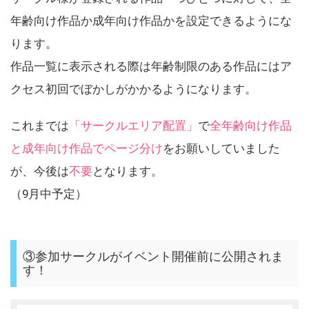
年齢向け作品か成年向け作品かを設定できるようにな
ります。
作品一覧に表示される際は年齢制限のある作品にはア
クセス初回でぼかしがかかるようになります。
これまでは
「サークルエリア配置」
で
全年齢向け作品
と成年向け作品でページ分け
をお願いしていました
が、今後は
不要
となります。
（9月中予定）
③参加サークルがイベント開催前に公開されま
す！