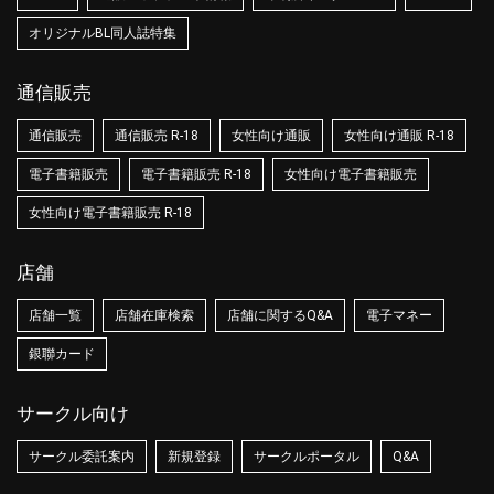
オリジナルBL同人誌特集
通信販売
通信販売
通信販売 R-18
女性向け通販
女性向け通販 R-18
電子書籍販売
電子書籍販売 R-18
女性向け電子書籍販売
女性向け電子書籍販売 R-18
店舗
店舗一覧
店舗在庫検索
店舗に関するQ&A
電子マネー
銀聯カード
サークル向け
サークル委託案内
新規登録
サークルポータル
Q&A