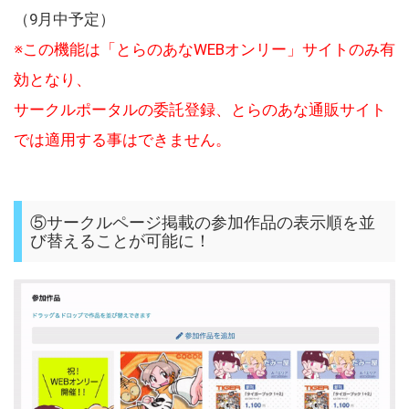
（9月中予定）
※この機能は「とらのあなWEBオンリー」サイトのみ有
効となり、
サークルポータルの委託登録、とらのあな通販サイト
では適用する事はできません。
⑤サークルページ掲載の参加作品の表示順を並
び替えることが可能に！