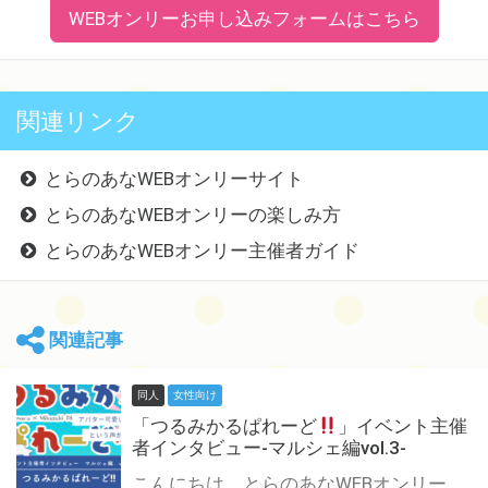
WEBオンリーお申し込みフォームはこちら
関連リンク
とらのあなWEBオンリーサイト
とらのあなWEBオンリーの楽しみ方
とらのあなWEBオンリー主催者ガイド
関連記事
同人
女性向け
「つるみかるぱれーど
」イベント主催
者インタビュー-マルシェ編vol.3-
こんにちは、とらのあなWEBオンリー運営スタッフです。 新たにお届けする、イベント主催者インタビュー-マルシェ編-は、 とらのあなWEBオンリー「マルシェ」をご利用した主催様に 「マルシェ」を使って開催した感想や心がけをお聞きする企画です。 今回は、WEBオンリー初開催「つるみかるぱれーど