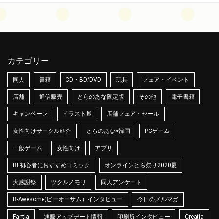
カテゴリー
同人
書籍
CD・BD/DVD
玩具
フェア・イベント
店舗
通信販売
とらのあな限定版
その他
電子書籍
キャンペーン
イラスト展
店舗フェア・セール
女性向けサークル紹介
とらのあな×韓国
PCゲーム
一般ゲーム
女性向け
アプリ
BL初心者におすすめコミック
オンラインとら祭り2020夏
大感謝祭
ツクルノモリ
同人アンケート
B-Awesome(ビーオーサム）インタビュー
今日のメルマガ
Fantia
通販アップデート情報
印刷所インタビュー
Creatia