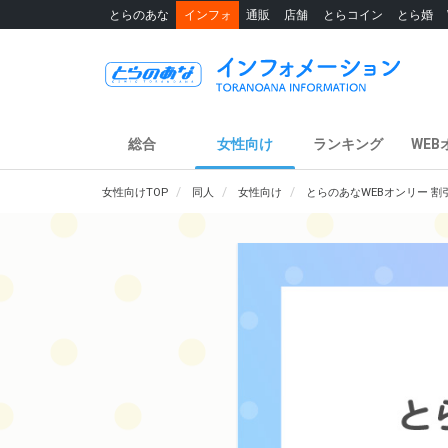
とらのあな
インフォ
通販
店舗
とらコイン
とら婚
総合
女性向け
ランキング
WEB
女性向けTOP
同人
女性向け
とらのあなWEBオンリー 