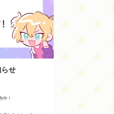
知らせ
布中！
。