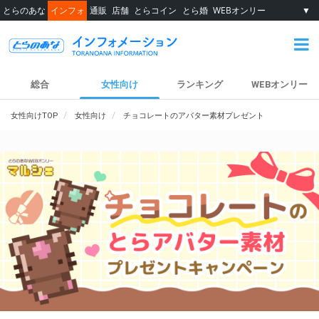
とらのあな
インフォ
通販
店舗
とらコイン
とら婚
WEBオンリー
▼
総合
女性向け
ランキング
WEBオンリー
女性向けTOP
女性向け
チョコレートのアバター素材プレゼント