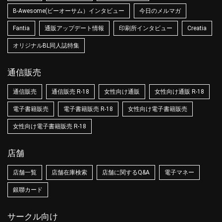
B-Awesome(ビーオーサム）インタビュー
今日のメルマガ
Fantia
通販アップデート情報
印刷所インタビュー
Creatia
オリジナルBL同人誌特集
通信販売
通信販売
通信販売 R-18
女性向け通販
女性向け通販 R-18
電子書籍販売
電子書籍販売 R-18
女性向け電子書籍販売
女性向け電子書籍販売 R-18
店舗
店舗一覧
店舗在庫検索
店舗に関するQ&A
電子マネー
銀聯カード
サークル向け