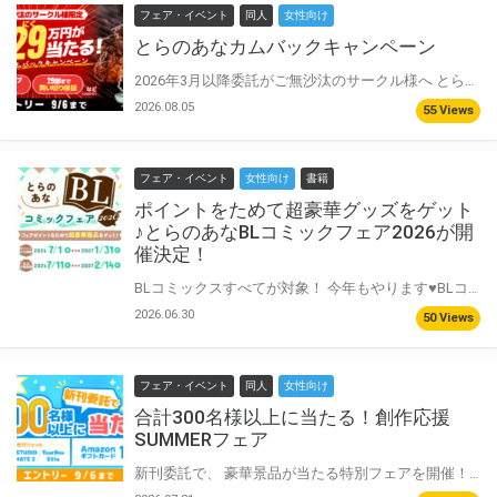
フェア・イベント
同人
女性向け
とらのあなカムバックキャンペーン
2026年3月以降委託がご無沙汰のサークル様へ とらのあなへの委託の一歩を後押しする、夏のフェアを開催致します！ アツアツの新刊と一緒に、ぜひこの機会をご活用ください！
2026.08.05
55 Views
フェア・イベント
女性向け
書籍
ポイントをためて超豪華グッズをゲット
♪とらのあなBLコミックフェア2026が開
催決定！
BLコミックスすべてが対象！ 今年もやります♥BLコミックスフェア2026の開催が決定いたしました！ ポイントをためて超豪華景品をゲット♡ 景品は40pt、10pt、6pt、2ptとご用意しております。 6pt景品の8P小冊子は本文6Pすべて描き下ろしの超豪華仕様！ 先生方の直筆サイン&当選者氏名の入った景品が当たる応募用シリアルもございます♡ ぜひこの機会にポイントをためてゲットしてください！ さらにさらに！受注生産グッズも登場♪ ここでしか買えない描き下ろしグッズも♡ 今年もとらのあなをよろしくお願い致します♡ BLコミックスフェア2026、開催です！
2026.06.30
50 Views
フェア・イベント
同人
女性向け
合計300名様以上に当たる！創作応援
SUMMERフェア
新刊委託で、 豪華景品が当たる特別フェアを開催！ サークルの皆様へ この夏も、新刊と共にイベントに挑む皆様！ 締切と戦い、印刷所を駆け回り、暑い日差しを乗り越えて会場へ—— 全力を尽くして作り上げたその一冊を、とらのあなも全力で応援します！ 日頃の感謝と情熱への敬意を込めて、豪華景品が当たるプレゼント企画を開催いたします！