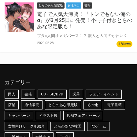
とらのあな限定版
女性向け
書籍
電子で人気大沸騰！『トンでもない俺の
α』が3月25日に発売！小冊子付きとらの
あな限定版も！
ブタ×人間オメガバース！？ 獣人と人間のかわいくてえっちなラブコメディ爆誕！！！！！ Ωの保育士・真澄比呂は最近園児に求婚されて困っている。 その相手は子ブタのα・猪座凛。ブタの獣人は希少種で社会的地位が高いが、ある理由でΩから番になりたくない獣種上位とされていた——。 そこで、ブタの凛と番になる危険を回避するため比呂はしばらく休暇をとるが暴走した凛が比呂の家まで訪ねてきてしまう。 その時、運が悪いことに比呂に人生初めての発情期が来てしまい…！？ 電子で人気沸騰のタイトルがついにコミックス化！ とらのあなでは刊行を記念して、12P小冊子付きとらのあな限定版を発売致します！ 中身は藤咲先生描き下ろし♡ とらのあな各店・通販にて予約開始！ 限定版の製造数には限りがございますので、なにとぞお早目にご予約くださいませ☆
2020.02.28
4 Views
カテゴリー
同人
書籍
CD・BD/DVD
玩具
フェア・イベント
店舗
通信販売
とらのあな限定版
その他
電子書籍
キャンペーン
イラスト展
店舗フェア・セール
女性向けサークル紹介
とらのあな×韓国
PCゲーム
一般ゲーム
女性向け
アプリ