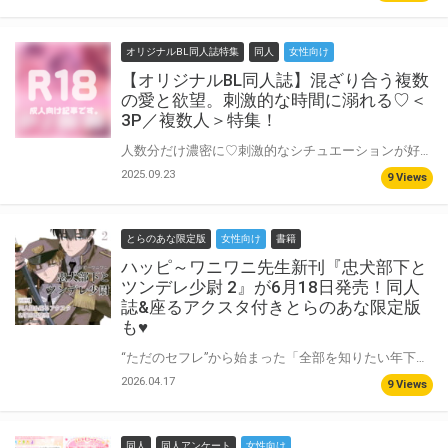
オリジナルBL同人誌特集
同人
女性向け
【オリジナルBL同人誌】混ざり合う複数
の愛と欲望。刺激的な時間に溺れる♡＜
3P／複数人＞特集！
人数分だけ濃密に♡刺激的なシチュエーションが好きな方必見の『3P／複数人』特集！ 愛情も嫉妬も欲望も、全てが複雑に絡み合う特別な関係は、一度知ったらもう戻れない！？ そんな背徳感たっぷりのオリジナルBL同人誌をご紹介します！
2025.09.23
9 Views
とらのあな限定版
女性向け
書籍
ハッピ～ワニワニ先生新刊『忠犬部下と
ツンデレ少尉 2』が6月18日発売！同人
誌&座るアクスタ付きとらのあな限定版
も♥
“ただのセフレ”から始まった「全部を知りたい年下ワンコ」×「さらけ出せない孤高の上官」が織りなす、不器用で甘いBLコミック。 ハッピ～ワニワニ先生最新刊『忠犬部下とツンデレ少尉』第2巻が6月18日発売決定♥ とらのあなでは刊行を記念して描き下ろし同人誌&描き下ろし座るアクリルスタンド付きとらのあな限定版を発売致します♥ 有償特典はそれぞれもセットも選択可能♥ 池袋店・通販にて予約開始！とらのあな限定版は数量限定生産となりますので、お早めにご予約下さい！
2026.04.17
9 Views
同人
同人アンケート
女性向け