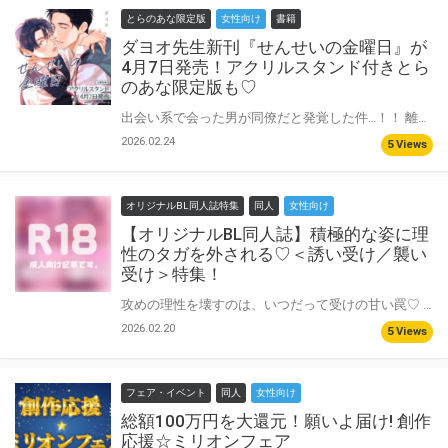
とらのあな限定版
女性向け
書籍
ダヨオ先生新刊『せんせいの金曜日』が
4月7日発売！アクリルスタンド付きとら
のあな限定版も♡
出会い系で会った男が同僚だと発覚した件…！！ 離島育ちでうぶな教師の花村清志（27）は、アプリで出会ったクールな色男（27）にスケベに愛され、今後も毎週金曜に会う約束をした。 しかしその男は清志の新職場の同僚だったのだ！ 「初めまして、体育（教師）の時田渡です」 と知らん顔で挨拶され、清志はパニックに。 このクールで男の色気あふれる同僚は、清志とのスケベな金曜日の約束をどうするつもりなのか…？ 超人気連載！食えない色男×スケベうぶの教師同士BL！ ダヨオ先生『せんせいの金曜日』が4月7日に発売！ とらのあなでは刊行を記念して描き下ろしアクリルスタンド付きとらのあな限定版を発売致します！ 池袋店・通販にて予約開始！とらのあな限定版は数量限定生産となりますので、お早めにご予約下さい！
2026.02.24
5 Views
オリジナルBL同人誌特集
同人
女性向け
【オリジナルBL同人誌】積極的な姿に理
性のタガを外される♡＜誘い受け／襲い
受け＞特集！
攻めの理性を壊すのは、いつだって受けの甘い罠♡ 自ら誘惑し、本能を煽り立てる『誘い受け・襲い受け』を大特集！ 受けの猛烈なアプローチに、攻めの欲は制御不能！？ドキドキの展開をお楽しみに♡
2026.02.20
5 Views
フェア・イベント
同人
女性向け
総額100万円を大還元！願いよ届け! 創作
応援☆ミリオンフェア