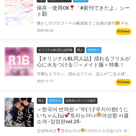
保存・使用OK
「#新刊できたよ」シー
ト
懐かしのプロフィール帳感覚でご自身の新刊
を紹介出来る 『#新刊できたよ』シートを配布中
2024.04.25
8 Views
オリジナルBL同人誌特集
同人
女性向け
【オリジナルBL同人誌】揺れるフリルが
心に火をつける♡＜メイド服＞特集！
可憐なエプロン、揺れるフリル。恋人や”ご主人様”を夢中にさせるその姿。 本特集は、受けが『メイド服』に身を包む特別なシチュエーションをご紹介！ それぞれのメイドが織りなすご奉仕の物語に、あなたも夢中になってみませんか？
2025.11.17
8 Views
同人
女性向け
女性向けサークル紹介
＜한국어 번역판＞‘우(う)’우지이짱(うじ
いちゃん)님
토라노아나
여성향 서클
소개 -장정편vol.25-
안녕하세요
토라노아나
디자이너 스즈입니다. 새롭게 전해드리는“동인지 정장 디자인”에 특화된