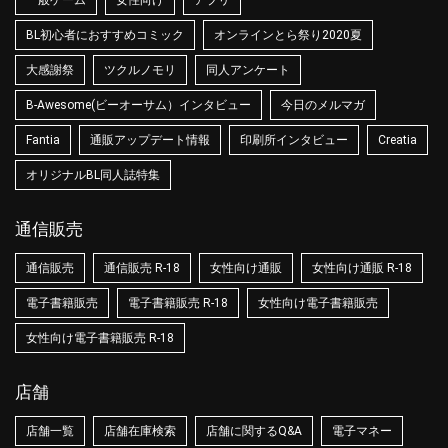
BL初心者におすすめコミック
オンラインとら祭り2020夏
大感謝祭
ツクルノモリ
同人アンケート
B-Awesome(ビーオーサム）インタビュー
今日のメルマガ
Fantia
通販アップデート情報
印刷所インタビュー
Creatia
オリジナルBL同人誌特集
通信販売
通信販売
通信販売 R-18
女性向け通販
女性向け通販 R-18
電子書籍販売
電子書籍販売 R-18
女性向け電子書籍販売
女性向け電子書籍販売 R-18
店舗
店舗一覧
店舗在庫検索
店舗に関するQ&A
電子マネー