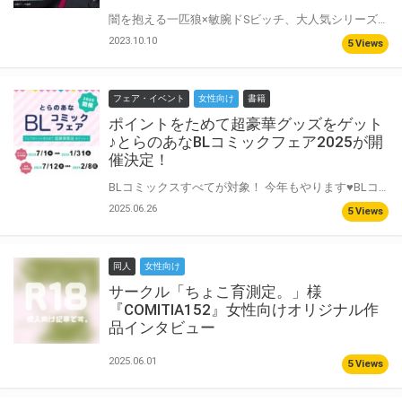
闇を抱える一匹狼×敏腕ドSビッチ、大人気シリーズ追熟の続編。 離れがたく思う感情、この“関係”にバディだけではない名前をつけるのか──？ 楔ケリ先生『メメントスカーレット -ripe-』が11月16日に発売決定！ とらのあなでは刊行を記念して描き下ろし入り8P小冊子付きとらのあな限定版を発売致します！ 店舗・通販にて予約開始！とらのあな限定版は数量限定生産となりますので、お早めにご予約下さい！
2023.10.10
5 Views
フェア・イベント
女性向け
書籍
ポイントをためて超豪華グッズをゲット
♪とらのあなBLコミックフェア2025が開
催決定！
BLコミックスすべてが対象！ 今年もやります♥BLコミックスフェア2025の開催が決定いたしました！ ポイントをためて超豪華景品をゲット♡ 景品は40pt、10pt、6pt、2ptとご用意しております。 6pt景品の8P小冊子は本文6Pすべて描き下ろしの超豪華仕様！ 先生方の直筆サイン&当選者氏名の入った景品が当たる応募用シリアルもございます♡ ぜひこの機会にポイントをためてゲットしてください！ さらにさらに！受注生産グッズも登場♪ ここでしか買えない描き下ろしグッズも♡ 今年もとらのあなをよろしくお願い致します♡ BLコミックスフェア2025、開催です！
2025.06.26
5 Views
同人
女性向け
サークル「ちょこ育測定。」様
『COMITIA152』女性向けオリジナル作
品インタビュー
2025.06.01
5 Views