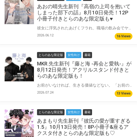
あおの晴先生新刊『高嶺の上司を抱いて
しまった部下の話』8月10日発売！12P
小冊子付きとらのあな限定版も♥
彼女に浮気されたあげくフラれ、職場の飲み会でヤケ酒していた姫野裕也・26歳。 そんな時「俺 男だけど抱いてみる？」と、５歳年上の美形上司・東宗一郎に声をかけられ体の関係を持ってしまい……！？ 憧れの上司との一夜から始まるオフィスBL！ あおの晴先生『高嶺の上司を抱いてしまった部下の話』が8月10日に発売♥ とらのあなでは刊行を記念して描き下ろし入り12P小冊子付きとらのあな限定版を発売致します！ 池袋店・通販にて予約開始！とらのあな限定版は数量限定生産となりますので、お早めにご予約下さい！
2026.06.12
16 Views
とらのあな限定版
女性向け
書籍
MKR.先生新刊『藤と海 -再会と愛執-』が
8月12日発売！アクリルスタンド付きと
らのあな限定版も！
お前がいなければ、生きる価値などない。 「お前のことが心配で早く終わらせてきたんだ」 「絶対、子供の頃より過保護になってる……」 ＝＝＝＝ 子供の頃から一緒にいる藤と海。 現在は藤の束ねる組織で一緒にスパイをしている。 しかし、過保護で愛の重い藤は任務中でもなかなか海から離れられず……。 Xのフォロワー数17万人超えの著者が描く愛執BL、描き下ろしを加え、フルカラーで待望の書籍化！ MKR.先生新刊『藤と海 -再会と愛執-』が8月12日に発売決定！ とらのあなでは刊行を記念してアクリルスタンド付きとらのあな限定版を発売致します♥ 池袋店・通販にて予約開始！とらのあな限定版は数量限定生産となりますので、お早めにご予約下さい！
2026.07.24
13 Views
とらのあな限定版
女性向け
書籍
あまもり先生新刊『彼氏の愛が重すぎる
1.5』10月13日発売！8P小冊子&座るア
クスタ付きとらのあな限定版も♡