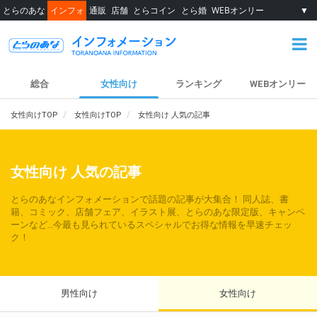
とらのあな
インフォ
通販
店舗
とらコイン
とら婚
WEBオンリー
▼
総合
女性向け
ランキング
WEBオンリー
女性向けTOP
女性向けTOP
女性向け 人気の記事
女性向け 人気の記事
とらのあなインフォメーションで話題の記事が大集合！ 同人誌、書
籍、コミック、店舗フェア、イラスト展、とらのあな限定版、キャンペ
ーンなど…今最も見られているスペシャルでお得な情報を早速チェッ
ク！
男性向け
女性向け