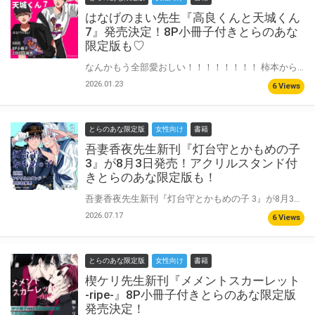
はなげのまい先生『高良くんと天城くん
7』発売決定！8P小冊子付きとらのあな
限定版も♡
なんかもう全部愛おしい！！！！！！！！ 柿本からのアドバイスを受け、気持ちを伝えようと奮闘する天城。 しかし高良に「何度俺がそれに騙されてきたと思ってんの」と言われてしまう。 信じてくれるまで何度も伝えようと意気込んだ矢先、廊下で田中に「別れることになった」と話す高良の姿を目撃してしまい…！？ すれ違いが暴走するドキドキの7巻、ついに発売！ はなげのまい先生新刊『高良くんと天城くん 7』が3月19日発売♥ とらのあなでは刊行を記念して描き下ろし8P小冊子付きとらのあな限定版を発売致します！ 池袋店・通販にて予約開始！とらのあな限定版は数量限定生産となりますので、お早めにご予約下さい！
2026.01.23
6 Views
とらのあな限定版
女性向け
書籍
吾妻香夜先生新刊『灯台守とかもめの子
3』が8月3日発売！アクリルスタンド付
きとらのあな限定版も！
吾妻香夜先生新刊『灯台守とかもめの子 3』が8月3日に発売決定！ とらのあなでは刊行を記念してアクリルスタンド付きとらのあな限定版を発売致します♥ アクリルスタンドは吾妻香夜先生描き下ろし！ 池袋店・通販にて予約開始！とらのあな限定版は数量限定生産となりますので、お早めにご予約下さい！
2026.07.17
6 Views
とらのあな限定版
女性向け
書籍
楔ケリ先生新刊『メメントスカーレット
-ripe-』8P小冊子付きとらのあな限定版
発売決定！