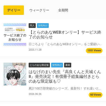
デイリー
ウィークリー
全期間
同人
女性向け
【とらのあなWEBオンリー】サービス終
了のお知らせ
日ごろより「とらのあなWEBオンリー」をご愛顧いただきありがとうございます。 2020年よりサービスを提供してまいりました「とらのあなWEBオンリー」ですが ご利用者様のニーズの変化、昨今のご利用者数の減少に伴い 今後の安定的なサービス提供が困難となりましたため 誠に勝手ながらサービスを終了させていただくこととなりました。 今まで多くのサークル様、ユーザー様にご利用いただきましたことに とらのあなWEBオンリー運営チーム一同、深く御礼申し上げます。
2025.11.28
1351 Views
とらのあな限定版
女性向け
書籍
はなげのまい先生『高良くんと天城くん
8』発売決定！有償冊子総集編付きとら
のあな限定版も♡
累計100万部突破のシリーズ、最新刊！ すれ違いと和解を繰り返しながら、少しずつ関係を深めていく高良と天城。 田中と香取、瀬川や山崎などクラスメイトたちも巻き込みながら、恋と友情は続いていく…！ 区切りの8巻、ついに発売！！ はなげのまい先生新刊『高良くんと天城くん 8』が8月28日発売♥ とらのあなでは刊行を記念して描き下ろし入り有償冊子総集編付きとらのあな限定版を発売致します！ こちらの総集編は、『高良くんと天城くん』1～7巻の有償冊子の漫画をまとめたものに描き下ろし6Pを追加したスペシャルな内容となっております！ 池袋店・通販にて予約開始！とらのあな限定版は数量限定生産となりますので、お早めにご予約下さい！
2026.06.26
60 Views