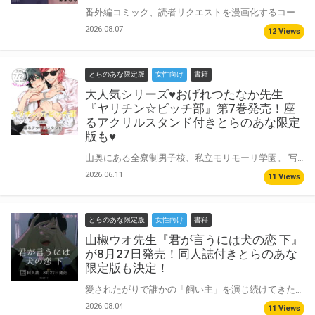
番外編コミック、読者リクエストを漫画化するコーナー、初公開となるフルカラーイラスト、キャラクタープロフィールや質問コーナーなど、ファン必見の内容をたっぷり収録。 さらに、その後のふたりを描いた長編描き下ろし『俺の手の中には』も収録した、見逃せない一冊です！ ◆『俺の手の中には』ストーリー 「俺が世界のすべてみたいな顔してるくせに……なんで俺の何も欲しがらない！？」 出会った頃には想像もできなかったほど、真人のひたむきな愛情に惹かれていく瑞稀。 すれ違いを乗り越え、ようやく想いが通じ合ったふたり。 しかし真人は変わらず一歩引いた距離から見つめるばかりで、ふたりきりになっても触れ合うことすらない。 その態度に、瑞稀の胸はもどかしさで揺れる。 「普通が通じないのが、少し怖い──」 募っていく不安の中、瑞稀が向き合う先で、真人が見せたのは予想もしなかった本心で…!? 正反対なふたりが織りなす、愛が重すぎるBLコミック！ SNSで話題沸騰！重版が止まらないBLコミックスの番外編が登場！ あまもり先生『彼氏の愛が重すぎる』1.5巻が10月13日発売！ とらのあなでは刊行を記念して8P小冊子&座るアクリルスタンド付きとらのあな限定版を発売致します！ 有償特典はそれぞれとセットで選択可能♥ 池袋店・通販にて予約開始！とらのあな限定版は数量限定生産となりますので、お早めにご予約下さい！
2026.08.07
12 Views
とらのあな限定版
女性向け
書籍
大人気シリーズ♥おげれつたなか先生
『ヤリチン☆ビッチ部』第7巻発売！座
るアクリルスタンド付きとらのあな限定
版も♥
山奥にある全寮制男子校、私立モリモーリ学園。 写真部とは名ばかり、活動内容はずばりS●Xという通称｢ヤリチンビッチ部｣に入部してしまった遠野は性に奔放な先輩たちに翻弄されながら忙しい日々を送っている。 文化祭で上演した「ロミオとジュリエット」をきっかけに矢口からキスされた遠野。 一方、めでたく百合と両想いになったはずのジミーは再び「遠くから百合くんを愛する」生活に戻ると宣言して百合を混乱させる。 1年生童貞組の三角関係と先輩たちの恋愛事情……先の読めない大人気学園BL、待望の第７巻は「キャラクター＆カップリング人気投票」の結果発表に加え、1位のカップリングを反映した描きおろしコミック６ページ＆通常の描き下ろしコミック14ページを収録！ おげれつたなか先生新刊『ヤリチン☆ビッチ部』第7巻が7月23日発売！ とらのあなでは刊行を記念して座るアクリルスタンド付きとらのあな限定版を発売致します♥ 池袋店・通販にて予約開始！とらのあな限定版は数量限定生産となりますので、お早めにご予約下さい！
2026.06.11
11 Views
とらのあな限定版
女性向け
書籍
山椒ウオ先生『君が言うには犬の恋 下』
が8月27日発売！同人誌付きとらのあな
限定版も決定！
愛されたがりで誰かの「飼い主」を演じ続けてきた高校生・宮内真は、空虚な人生を送っていた。 けれど、そんな彼の新たな犬・玉ノ井アキラはこれまでの犬とはどこか違っていた。 飼い主と犬、執着は逆転し始めて…？ 平凡不良×美しき生徒会長 戦慄の共依存ボーイミーツボーイ、完結。 山椒ウオ先生新刊『君が言うには犬の恋 下』が8月27日発売！ とらのあなでは刊行を記念して同人誌付きとらのあな限定版を発売致します♥ 池袋店・通販にて予約開始！とらのあな限定版は数量限定生産となりますので、お早めにご予約下さい！
2026.08.04
11 Views