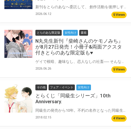
新刊をとらのあなへ委託して、 創作活動を後押しするアイテムが当たる特別フェアを開催！ サークルの皆様へ 印刷費や遠征費の高騰など、創作を取り巻く環境は大きく変化しています。 それでも、「次の一冊をつくりたい」「この想いを本にしたい」という願いこそ、何より大切にしたい！ とらのあなは、そんなサークル様の願いを少しでも叶えられるよう、 総額100万円分のプレゼント企画を特別開催いたします。
2026.06.12
5 Views
とらのあな限定版
女性向け
書籍
N丸先生新刊『柴崎さんのケモノみち』
が8月27日発売！小冊子&両面アクスタ
付きとらのあな限定版も♥
ゲイで根暗、趣味なし、恋人なしの社畜── そんな何重苦も背負った男・柴崎咲良は恋愛に嫌気がさしたある日、 たまたま入ったバーで隣席になったイケメンとワンナイトしてしまう。 後日、後悔の念を抱きつつ仕事に追われる日々を過ごしていたところ、道端で弱った子犬を発見し動物病院に連れて行くことに… そこで獣医として働いていたのは、昨晩夜を共にしたイケメンで！？ 『まさか酔って男を襲うビッチだとはね』 運命の再会（？）に色んな意味で胸のドキドキが止まらない…！！ N丸先生最新刊『柴崎さんのケモノみち』が8月27日発売決定♥ とらのあなでは刊行を記念して描き下ろし入り8P小冊子&描き下ろし両面アクリルスタンド付きとらのあな限定版を発売致します♥ 有償特典はそれぞれもセットも選択可能♥ 池袋店・通販にて予約開始！とらのあな限定版は数量限定生産となりますので、お早めにご予約下さい！ さらにN丸先生『臆病くらげと恋知らず』も同時発売！こちらも有償特典付きあり♡ 詳細はこちら！
2026.06.26
5 Views
その他
フェア・イベント
女性向け
とらくじ「同級生シリーズ」10th
Anniversary.
同級生の発売から10年。不朽の名作となった同級生シリーズ。 シリーズの10周年を記念して、とらくじ「同級生シリーズ」10th Anniversary.が登場です！ 描き下ろしも盛りだくさんです。この機会をお見逃しなく！ 通販では大人買い希望のお客様のご要望にお応えすべく、BOX事前予約を行います。 通販ではBOXでの販売のみとなりますのでご注意ください。
2018.02.15
4 Views