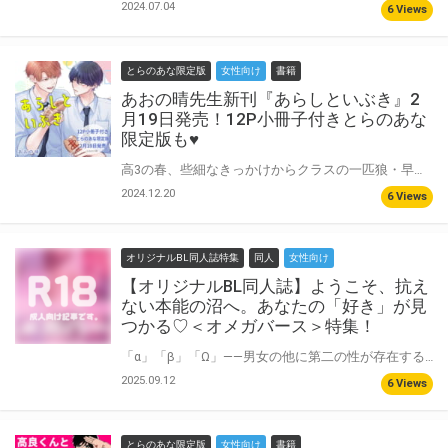
2024.07.04
6 Views
とらのあな限定版
女性向け
書籍
あおの晴先生新刊『あらしといぶき』2
月19日発売！12P小冊子付きとらのあな
限定版も♥
高3の春、些細なきっかけからクラスの一匹狼・早坂伊吹とつるむようになった比嘉嵐士。 お人好しな嵐士と口が悪くぶっきらぼうな伊吹は、性格も考え方も正反対。 けれどいつの間にか一緒にいることに居心地の良さを感じ、二人の距離は近づいていき……。 あおの晴先生『あらしといぶき』が2月19日に発売決定♥ とらのあなでは刊行を記念して12P小冊子付きとらのあな限定版を発売致します！ 池袋店・通販にて予約開始！とらのあな限定版は数量限定生産となりますので、お早めにご予約下さい！
2024.12.20
6 Views
オリジナルBL同人誌特集
同人
女性向け
【オリジナルBL同人誌】ようこそ、抗え
ない本能の沼へ。あなたの「好き」が見
つかる♡＜オメガバース＞特集！
「α」「β」「Ω」――男女の他に第二の性が存在する、それが『オメガバース』の世界です！ 自分の意思とは裏腹に熱を帯び、誰かを求めてしまう…。 そんなドキドキの展開が楽しめる設定はもちろん、抗えない本能や、性によって定められた社会から生まれる、甘く切ない人間ドラマも魅力的♡ そんな奥深いオメガバースの世界を堪能できる、オリジナルBL同人誌をご紹介します！
2025.09.12
6 Views
とらのあな限定版
女性向け
書籍