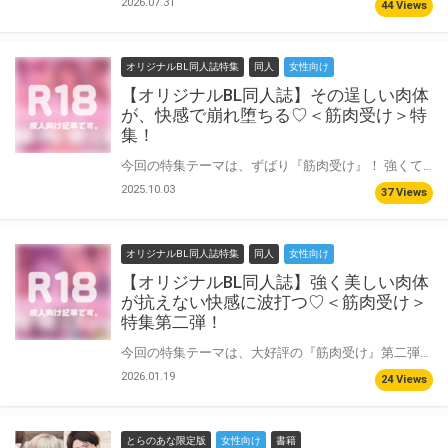
2026.07.31
44 Views
オリジナルBL同人誌特集
同人
女性向け
【オリジナルBL同人誌】その逞しい肉体
が、快感で崩れ堕ちる♡＜筋肉受け＞特
集！
今回の特集テーマは、ずばり『筋肉受け』！ 強くて逞しい男たちが、時に組み敷かれ、時に愛され、乱される…。そんなギャップや倒錯的な姿に興奮する方は必見！ 美しい肉体が屈辱に染まる様や、ただひたすらに快楽を求める姿など、様々な「筋肉受け」の魅力を詰め込んだ作品をお届けします♡ その他の『筋肉受け』特集はこちら！
2025.10.03
37 Views
オリジナルBL同人誌特集
同人
女性向け
【オリジナルBL同人誌】強く美しい肉体
が抗えない快感に波打つ♡＜筋肉受け＞
特集第二弾！
今回の特集テーマは、大好評の『筋肉受け』第二弾！ 美しい肉体が屈辱に染まる様や、ただひたすらに快楽を求める姿など、様々な「筋肉受け」の魅力を詰め込んだ作品をお届けします♡ その他の『筋肉受け』特集はこちら！
2026.01.19
24 Views
とらのあな限定版
女性向け
書籍