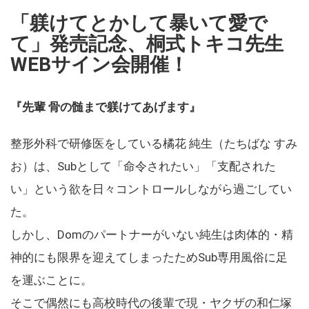
「躾けてとかして暴いて愛で
て」発売記念、桐式トキコ先生
WEBサイン会開催！
『先輩 骨の髄まで躾けてあげます』
整形外科で研修医をしている橘花 純生（たちばな すみ
お）は、Subとして「命令されたい」「支配された
い」という欲を日々コントロールしながら過ごしてい
た。
しかし、Domのパートナーがいない純生は肉体的・精
神的にも限界を迎えてしまったためSub専用風俗に足
を運ぶことに。
そこで偶然にも高校時代の後輩で現・ヤクザの和仁塚