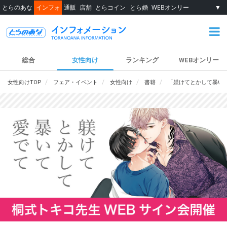
とらのあな
インフォ
通販
店舗
とらコイン
とら婚
WEBオンリー
▼
総合
女性向け
ランキング
WEBオンリー
女性向けTOP
フェア・イベント
女性向け
書籍
「躾けてとかして暴い