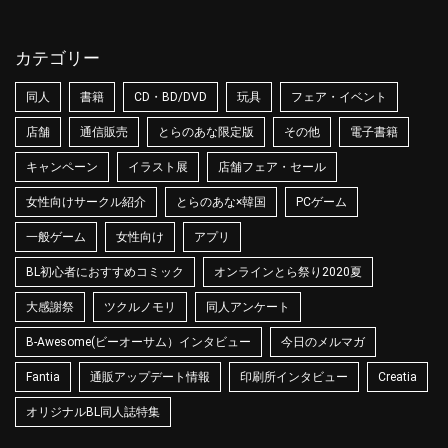
カテゴリー
同人
書籍
CD・BD/DVD
玩具
フェア・イベント
店舗
通信販売
とらのあな限定版
その他
電子書籍
キャンペーン
イラスト展
店舗フェア・セール
女性向けサークル紹介
とらのあな×韓国
PCゲーム
一般ゲーム
女性向け
アプリ
BL初心者におすすめコミック
オンラインとら祭り2020夏
大感謝祭
ツクルノモリ
同人アンケート
B-Awesome(ビーオーサム）インタビュー
今日のメルマガ
Fantia
通販アップデート情報
印刷所インタビュー
Creatia
オリジナルBL同人誌特集