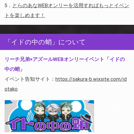
5．
とらのあなWEBオンリーを活用すればもっとイベン
トを楽しめます！
「イドの中の蛸」について
リーチ兄弟×アズールWEBオンリーイベント「
イドの
中の蛸
」
イベント告知サイト：
https://sakura-b.wixsite.com/id
otako