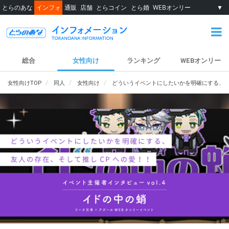
とらのあな
インフォ
通販
店舗
とらコイン
とら婚
WEBオンリー
▼
総合
女性向け
ランキング
WEBオンリー
女性向けTOP
同人
女性向け
どういうイベントにしたいかを明確にする、 友