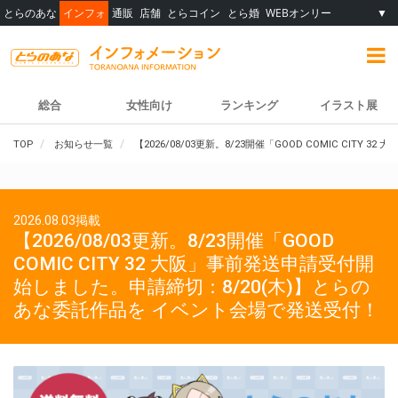
とらのあな
インフォ
通販
店舗
とらコイン
とら婚
WEBオンリー
▼
総合
女性向け
ランキング
イラスト展
TOP
お知らせ一覧
【2026/08/03更新。8/23開催「GOOD COMIC C
2026.08.03掲載
【2026/08/03更新。8/23開催「GOOD
COMIC CITY 32 大阪」事前発送申請受付開
始しました。申請締切：8/20(木)】とらの
あな委託作品を イベント会場で発送受付！