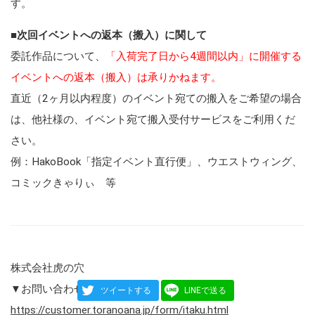
す。
■
次回イベントへの返本（搬入）に関して
委託作品について、
「入荷完了日から4週間以内」に開催する
イベントへの返本（搬入）は承りかねます。
直近（2ヶ月以内程度）のイベント宛ての搬入をご希望の場合
は、他社様の、イベント宛て搬入受付サービスをご利用くだ
さい。
例：HakoBook「指定イベント直行便」、ウエストウィング、
コミックきゃりぃ 等
株式会社虎の穴
▼お問い合わせはこちら
ツイートする
LINEで送る
https://customer.toranoana.jp/form/itaku.html