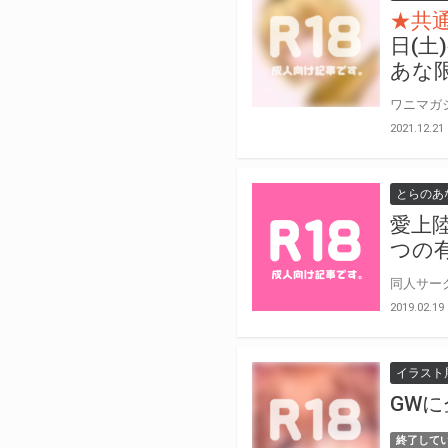
★共
日(
あな
2021.12.21
とらのあ
愛上陸
つの
2019.02.19
イラスト
GW
終了して