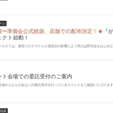
ーン
/12〜準備会公式紙袋、店舗での配布決定！★
『
ェクト始動！
ント会場での委託受付のご案内
玩具