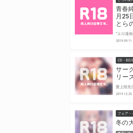
青春
月25
とら
2019.09.11
CD・BD/
サー
リー
2019.12.25
フェア・
冬の