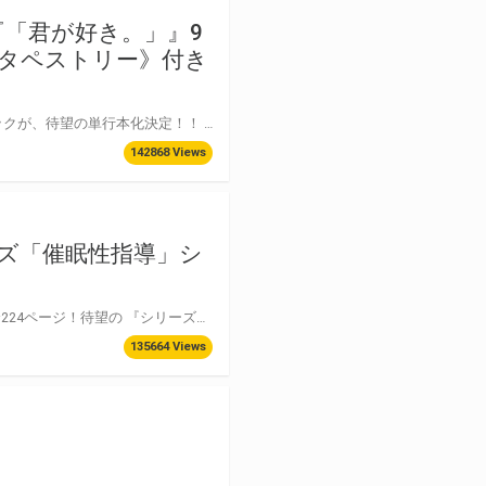
「君が好き。」』9
B2タペストリー》付き
“エロ漫画の常識を越える”画力とエモさで話題沸騰中! じょろり先生の商業誌掲載コミックが、待望の単行本化決定！！ ハイクオリティな画力で描かれた青春エロス！理想の恋とSEXを皆様にお届け！！ とらのあなでは発売を記念して、《じょろり先生描きおろしB2タペストリー》付き限定版をご用意しました。 お買い逃がしのないよう、是非お求めください！
142868 Views
ーズ「催眠性指導」シ
愛上陸先生が描く背徳の「催眠術×寝取り」シチュで大人気の「 催眠性指導」より、 全224ページ！待望の 『シリーズ総集編』が登場！さらにとらのあなでは豪華特典が盛り沢山！ この機会を是非お見逃しなく！
135664 Views