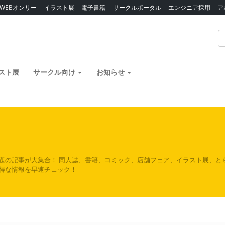
WEBオンリー
イラスト展
電子書籍
サークルポータル
エンジニア採用
ア
スト展
サークル向け
お知らせ
題の記事が大集合！ 同人誌、書籍、コミック、店舗フェア、イラスト展、と
得な情報を早速チェック！