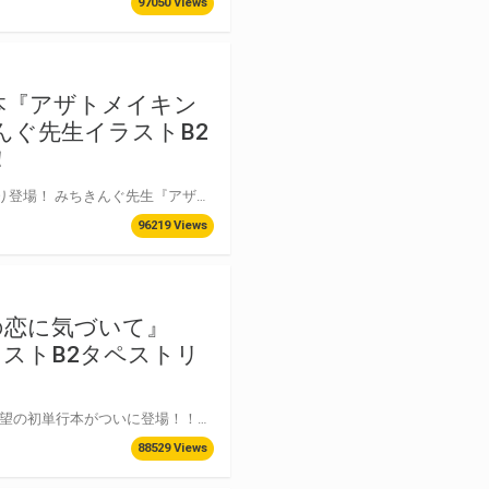
97050 Views
本『アザトメイキン
きんぐ先生イラストB2
！
エロ漫画界の人気作家・みちきんぐ先生！3冊目となる最新単行本がワニマガジン社より登場！ みちきんぐ先生『アザトメイキング』“初回限定版”ならではの特別な付録付きの豪華仕様で発売決定！！ そして！とらのあなでは、みちきんぐ先生最新単行本『アザトメイキング 初回限定版』発売を記念して、 《みちきんぐ先生イラストB2タペストリー》付きとらのあな限定版をご用意しました！！ お買い逃がしのないよう、是非お求めください！
96219 Views
の恋に気づいて』
イラストB2タペストリ
ジーオーティーのコミック誌『comicアンスリウム』の人気作家・だにまる先生！！ 待望の初単行本がついに登場！！！ 『comicアンスリウム』掲載作品をまとめて2022年1月25日(火)発売！！！ とらのあなでは、だにまる先生 初単行本『この恋に気づいて』発売を記念して、 《だにまる先生イラストB2タペストリー》付きとらのあな限定版をご用意しました！！ お買い逃しのないよう、是非お求めください！
88529 Views