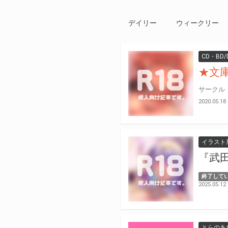
デイリー
ウィークリー
CD・BD/
★文
2020.05.18
イラスト
『武
終了して
2025.05.12
とらのあ