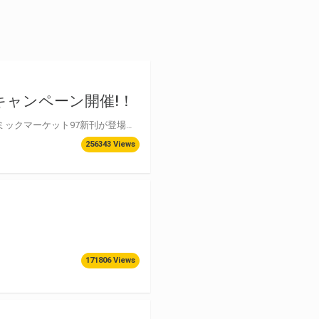
キャンペーン開催!！
サークル【50on!】の愛上陸先生が贈る大人気シリーズ「催眠性指導」シリーズよりコミックマーケット97新刊が登場！ サークル50on！の愛上陸先生の作品が2018年10月発売の「催眠性指導」実写DVDを皮切りに、2019年春にかけて、OVA作品をはじめ期待の新作が続々とリリースされます！ とらのあなでは、フライング気味ではありますが、こちらを記念して連動購入フェアを開催します！ 各対象商品に付属する付属チケットを集めて、とらのあな限定の豪華景品をゲットしよう！
256343 Views
171806 Views