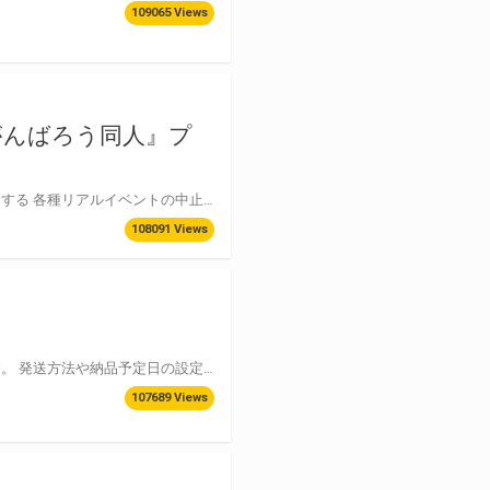
109065 Views
がんばろう同人』プ
このプロジェクトは、新型コロナウイルス感染症の影響により同人誌即売会をはじめとする 各種リアルイベントの中止・延期となる中、同人文化の火を絶やさず、またこの困難な状況が 改善に向かった時にも、作品の発表とそれを手に入れることができるように＜がんばろう＞、 という考えのもと開始しました。 「がんばろう同人」という名称は、こういった想いを結集し、一人一人の力を合わせていこうという スローガンとして決めたものです。皆さんに自由に使っていただき、困難な状況下でも 同人活動を続けられるための一助となればと思います。 ▼「がんばろう同人」公式サイト https://www.comiket.co.jp/info-a/C98/GanbarouDoujin.html
108091 Views
イベント会場からとらのあなへの委託受付を行っているイベントをご確認いただけます。 発送方法や納品予定日の設定日付は下記ページよりご確認ください。 INDEX ・HakoBookブース（赤ブーブー通信社開催イベント会場）で発送 ・とらのあな委託受付ブースで発送 ・イベント当日のご利用方法 ・サークルポータルからの作品登録について ・サービスご利用時のご注意点
107689 Views