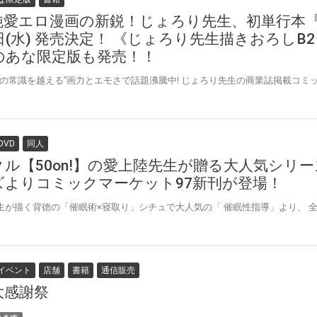
純愛エロ漫画の新鋭！じょろり先生、初単行本『
日(水) 発売決定！ 《じょろり先生描きおろし
のあな限定版も発売！！
DVD
同人
クル【50on!】の愛上陸先生が贈る大人気シリ
ズよりコミックマーケット97新刊が登場！
イベント
店舗
書籍
通信販売
大感謝祭