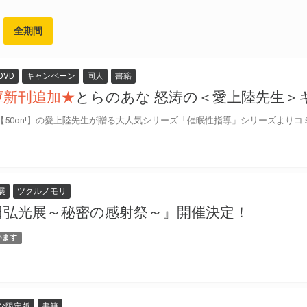
全期間
DVD
キャンペーン
同人
書籍
庫新刊追加★
とらのあな 怒涛の＜愛上陸先生＞
展
ツクルノモリ
田弘光展～秘密の感射祭～』開催決定！
います
な限定版
書籍