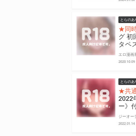
とらのあ
★同
グ 初
タペ
2020.10.09
とらのあ
★共
202
ー》
2022.01.14