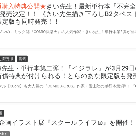
通購入特典公開★
きい先生！最新単行本『不完全マ
土)発売決定！！ 《きい先生描き下ろしB2タペ
限定版も同時発売！！
な限定版
書籍
先生・単行本第二弾！『イジラレ』が3月29日(
有償特典が付けられる！とらのあな限定版も発
展
に企画イラスト展『スクールライフω』を開催！
います