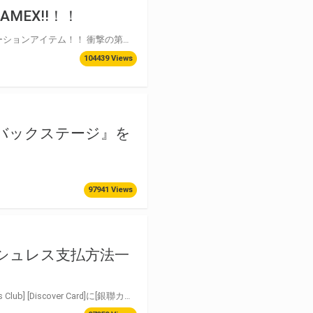
MEX!!！！
とらのあなダッチ研究所が開発した、全ての変態に捧げる、 新しい二次元コミュニケーションアイテム！！ 衝撃の第１弾！ その名も 【とらのあなハメックス】 変態よ、夢を抱け、何時でも何処でも、元気よく！ エロスを求めてきた勇者たちよ！ 時は来たっ！ さぁ、装着せよ そして、咆えろ！ 「LET’S HAMEX!!」
104439 Views
バックステージ』を
97941 Views
シュレス支払方法一
とらのあなの店舗では【タッチ決済】[Visa] [Mastercard] [JCB] [American Express] [Diners Club] [Discover Card]に[銀聯カード] [J-Debit] [iD] [QUICPay+] [楽天Edy] [nanaco] [WAON][J-Coin] [BankPay] [交通系ICカード] [WeChat Pay] [メルペイ] に[auPAY][PayPay] [d払い][LINE Pay] [atone(アトネ)]に加え 【Alipay＋】[AlipayCN][AlipayHK][KakaoPay][Touch_n Go][EZ-LINK]でのお支払いができます。 とらのあなの店舗では【dポイント】【楽天ポイント】が1ポイント=1円でつかえます！ また、【dポイント】【楽天ポイント】なら現金以外でのお支払いでもポイントがたまります。 共通ポイント加算率変更のお知らせ https://news.toranoana.jp/notification/326257 2025年10月1日（水）より、共通ポイントの加算率が変更となります。 詳細は上記の案内をご確認ください。 ※とらのあなポイントカード及び、とらのあなサークルカードとは併用出来ません。 ※一度のご利用はいずれかひとつのカードに限ります。 ※各種商品券でのお支払い分にはポイントは加算されません。