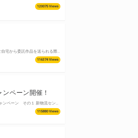
120075 Views
サークルポータルから委託作品を「クロネコヤマト宅急便」で集荷依頼ができます。 ご自宅から委託作品を送られる際はぜひご利用ください！ 【ここが便利！】 ・宅急便の伝票が不要！記入済みの送り状をドライバーが集荷時にお持ちします。 ・集荷時の受付手数料（※）のお支払いは不要！受付手数料は委託売上から相殺します。 ※受付手数料は「送料込み」の金額です。 ・通常の「着払い」受付の受付手数料よりお得です！ 着払い受付手数料についてはこちらをご確認ください。 受付手数料変更のお知らせ 宅配便の運賃値上げの要請に伴い、2025年2月より受付手数料を改定させて頂きます。 詳しくはこちらをご確認ください。 INDEX お申込の流れ 利用可能なサイズについて 受付手数料について 集荷申込ができないケースについて 集荷日時、個口数の変更・キャンセルについて 集荷遅延・再集荷依頼について サービスに関するQ＆A
116374 Views
ャンペーン開催！
INDEX 物流センター移転にともなう出荷休業日のお知らせ 新物流センターOPEN記念キャンペーン その１ 新物流センターOPEN記念キャンペーン その２ キャンペーン注意事項
115880 Views