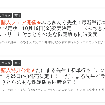
な限定版
書籍
時購入フェア開催★
みちきんぐ先生！最新単行
回限定版』10月16日(金)発売決定！！ 《みち
ストリー》付きとらのあな限定版も同時発売！
な限定版
書籍
通購入特典公開★
だにまる先生！初単行本『こ
2年1月25日(火)発売決定！！ 《だにまる先生
付きとらのあな限定版も同時発売！！