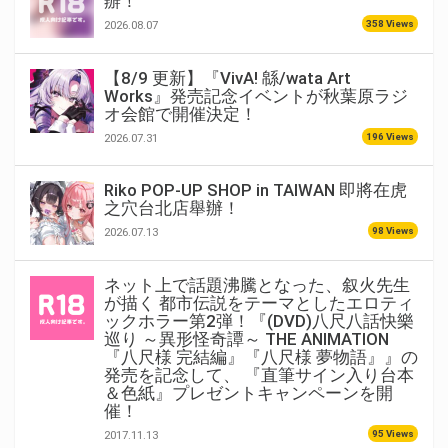
辦！
358 Views
2026.08.07
【8/9 更新】『VivA! 緜/wata Art
Works』発売記念イベントが秋葉原ラジ
オ会館で開催決定！
196 Views
2026.07.31
Riko POP-UP SHOP in TAIWAN 即將在虎
之穴台北店舉辦！
98 Views
2026.07.13
ネット上で話題沸騰となった、叙火先生
が描く 都市伝説をテーマとしたエロティ
ックホラー第2弾！『(DVD)八尺八話快樂
巡り ～異形怪奇譚～ THE ANIMATION
『八尺様 完結編』『八尺様 夢物語』』の
発売を記念して、 『直筆サイン入り台本
＆色紙』プレゼントキャンペーンを開
催！
95 Views
2017.11.13