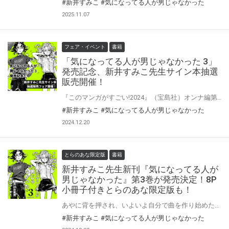
#新井すみこ
#気になってる人が男じゃなかった
2025.11.07
フェア・イベント
書籍
「気になってる人が男じゃなかった 3」
発売記念、新井すみこ先生サイン本抽選
販売開催！
『このマンガがすごい!2024』（宝島社）オンナ編第2位、「次にくるマンガ大賞2023」Webマンガ部門第１位に選出！ SNSで最高に注目を集める女同士の愛情ストーリー待望の第3巻。 新井すみこ先生新刊『気になってる人が男じゃなかった』第3巻が2月20日発売！ とらのあなでは発売を記念して、新井すみこ先生のサイン本抽選販売が決定致しました！ この貴重な機会、皆様ぜひ奮ってご応募くださいませ☆ 第3巻は8P小冊子付きとらのあな限定版も発売決定♥ 詳細はこちら！
#新井すみこ
#気になってる人が男じゃなかった
2024.12.20
とらのあな限定版
書籍
新井すみこ先生新刊『気になってる人が
男じゃなかった』第3巻が発売決定！8P
小冊子付きとらのあな限定版も！
あやに背を押され、いよいよ自分で曲を作り始めたみつき。 しかしあるとき歌うみつきの動画がSNSで大拡散され、学校でちょっとした有名人になってしまう。 「推し」が発見され複雑な心境のあやと、興味本位のまなざしに晒されて葛藤するみつき。 高校最後の１年を駆け抜ける二人に待っている試練とは──。 『このマンガがすごい!2024』（宝島社）オンナ編第2位、「次にくるマンガ大賞2023」Webマンガ部門第１位に選出！ SNSで最高に注目を集める女同士の愛情ストーリー待望の第3巻。 新井すみこ先生『気になってる人が男じゃなかった』第3巻2月20日発売！ とらのあなでは刊行を記念して描き下ろし入り8P小冊子付きとらのあな限定版を発売致します！ 店舗・通販にて予約開始！とらのあな限定版は数量限定生産となりますので、お早めにご予約下さい！ ※描き下ろしの内容はとらのあな限定です。他社様の有償特典とは内容は異なります。 さらにサイン本抽選販売フェアも開催決定！ 詳細はこちら！
#新井すみこ
#気になってる人が男じゃなかった