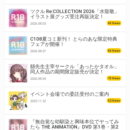
ツクル Re:COLLECTION 2026「水龍敬」
イラスト展グッズ受注再販決定！
94 Views
2026.08.03
C108夏コミ新刊！ とらのあな限定特典
フェアが開催！
86 Views
2026.08.07
緜先生主宰サークル「あったかタオル」
同人作品の期間限定販売が決定！
73 Views
2026.08.04
イベント会場での委託受付のご案内
52 Views
2025.11.22
『無自覚な幼馴染と興味本位でヤってみ
たら THE ANIMATION』DVD 第1巻・第2