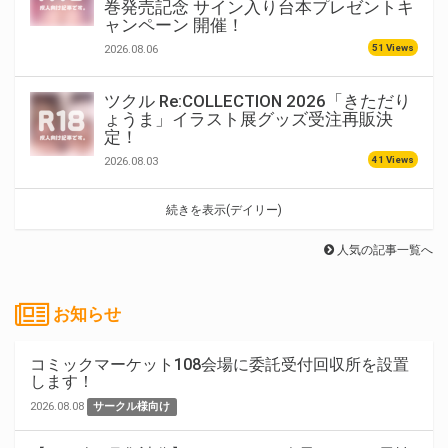
巻発売記念 サイン入り台本プレゼントキ
ャンペーン 開催！
51 Views
2026.08.06
ツクル Re:COLLECTION 2026「きただり
ょうま」イラスト展グッズ受注再販決
定！
41 Views
2026.08.03
続きを表示(デイリー)
人気の記事一覧へ
お知らせ
コミックマーケット108会場に委託受付回収所を設置
します！
2026.08.08
サークル様向け