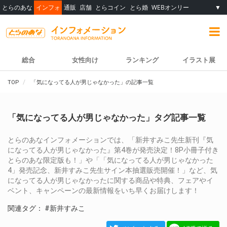
とらのあな
インフォ
通販
店舗
とらコイン
とら婚
WEBオンリー
▼
総合
女性向け
ランキング
イラスト展
TOP
「気になってる人が男じゃなかった」の記事一覧
「気になってる人が男じゃなかった」タグ記事一覧
とらのあなインフォメーションでは、「新井すみこ先生新刊『気
になってる人が男じゃなかった』第4巻が発売決定！8P小冊子付き
とらのあな限定版も！」や「「気になってる人が男じゃなかった
4」発売記念、新井すみこ先生サイン本抽選販売開催！」など、気
になってる人が男じゃなかったに関する商品や特典、フェアやイ
ベント、キャンペーンの最新情報をいち早くお届けします！
関連タグ：
#新井すみこ