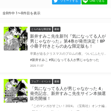
ツイートする
LINEで送る
全8件中 1〜8件目を表示
とらのあな限定版
書籍
新井すみこ先生新刊『気になってる人が
男じゃなかった』第4巻が発売決定！8P
小冊子付きとらのあな限定版も！
卒業が迫るクリスマスのプロムの夜、ついにふたりの関係性にとって決定的な１歩を踏み出したみつきとあや。 かけがえのない「友達」からその先へ。二人の関係は静かに転がり始める。 しかしその幸福な余韻に浸る間もなく、あやは受験のクライマックスを迎えるが──。 『このマンガがすごい！2024』（宝島社）オンナ編第2位、「次にくるマンガ大賞2023」Webマンガ部門第1位を獲得。 全世界累計140万部突破。アニメ化企画も進行中。 女同士の愛情を描く話題作、卒業と前進の第4巻！ 「友達」から、その先へ。新章開幕──!! 新井すみこ先生『気になってる人が男じゃなかった』第4巻が2月19日発売！ とらのあなでは刊行を記念して描き下ろし8P小冊子付きとらのあな限定版を発売致します！ 店舗・通販にて予約開始！とらのあな限定版は数量限定生産となりますので、お早めにご予約下さい！ ※描き下ろしの内容はとらのあな限定です。他社様の有償特典とは内容は異なります。 さらにサイン本抽選販売フェアも開催決定！ 詳細はこちら！
#新井すみこ
#気になってる人が男じゃなかった
2025.11.07
フェア・イベント
書籍
「気になってる人が男じゃなかった 4」
発売記念、新井すみこ先生サイン本抽選
販売開催！
『このマンガがすごい！2024』（宝島社）オンナ編第2位、「次にくるマンガ大賞2023」Webマンガ部門第1位を獲得。 全世界累計140万部突破。アニメ化企画も進行中。 女同士の愛情を描く話題作、卒業と前進の第4巻！ 新井すみこ先生『気になってる人が男じゃなかった』第4巻が2月19日発売！ とらのあなでは発売を記念して、新井すみこ先生のサイン本抽選販売が決定致しました！ この貴重な機会、皆様ぜひ奮ってご応募くださいませ☆ 第4巻は小冊子付きとらのあな限定版も発売決定♥ 詳細はこちら！