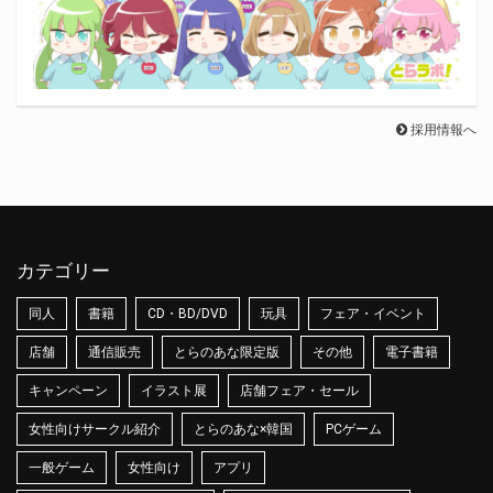
採用情報へ
カテゴリー
同人
書籍
CD・BD/DVD
玩具
フェア・イベント
店舗
通信販売
とらのあな限定版
その他
電子書籍
キャンペーン
イラスト展
店舗フェア・セール
女性向けサークル紹介
とらのあな×韓国
PCゲーム
一般ゲーム
女性向け
アプリ