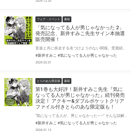
2024.12.20
フェア・イベント
書籍
「気になってる人が男じゃなかった 2」
発売記念、新井すみこ先生サイン本抽選
販売開催！
音楽と共に疾走する名づけようのない関係。受賞続々の話題作、待望の第2巻！ 新井すみこ先生新刊『気になってる人が男じゃなかった』第2巻が2月27日発売！ とらのあなでは発売を記念して、新井すみこ先生のサイン本抽選販売が決定致しました！ この貴重な機会、皆様ぜひ奮ってご応募くださいませ☆
#新井すみこ
#気になってる人が男じゃなかった
2024.02.01
とらのあな限定版
書籍
第1巻も大好評！新井すみこ先生『気に
なってる人が男じゃなかった』続刊発売
決定！ アクキー&ダブルポケットクリア
ファイル付きとらのあな限定版も！
”気になってる人が、男じゃなかった――” そんな誤解からはじまった〈みつき〉と〈あや〉の不思議な交流。 複雑で、ひたむきで、真摯な愛情は、名前のつけられないままに、音楽とともに疾走していく――。 Xフォロワー99万超！SNSで圧倒的注目を集める女同士の物語、待望の第２巻。 【宝島社「このマンガがすごい！2024」オンナ編第2位＆「次にくるマンガ大賞2023」Webマンガ部門第1位】 音楽と共に疾走する名づけようのない関係。受賞続々の話題作、待望の第2巻！ 新井すみこ先生『気になってる人が男じゃなかった 2』が2月27日発売決定！ とらのあなでは刊行を記念して描き下ろしアクリルキーホルダー&ダブルポケットクリアファイル付きとらのあな限定版を発売致します！ 店舗・通販にて予約開始！とらのあな限定版は数量限定生産となりますので、お早めにご予約下さい！
#新井すみこ
#気になってる人が男じゃなかった
2024.01.12