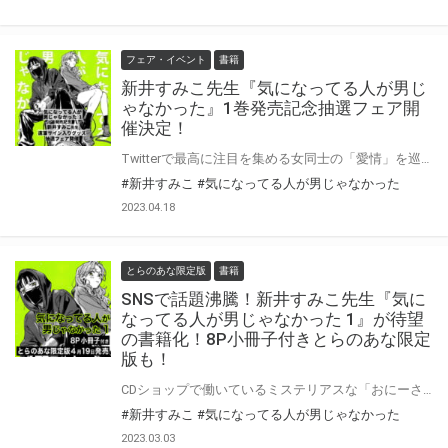
フェア・イベント
書籍
新井すみこ先生『気になってる人が男じ
ゃなかった』1巻発売記念抽選フェア開
催決定！
Twitterで最高に注目を集める女同士の「愛情」を巡る物語、待望の書籍化。 みつきの過去をめぐる、描き下ろしストーリーを収録。 SNSで話題沸騰！！新井すみこ先生『気になってる人が男じゃなかった』がついに待望の書籍となって4月19日発売！ 新刊の発売を記念して、とらのあなでは新井すみこ先生の直筆サイン入りグッズの抽選プレゼントフェアを開催いたします♡ この貴重な機会、皆様ぜひ奮ってご応募くださいませ☆
#新井すみこ
#気になってる人が男じゃなかった
2023.04.18
とらのあな限定版
書籍
SNSで話題沸騰！新井すみこ先生『気に
なってる人が男じゃなかった 1』が待望
の書籍化！8P小冊子付きとらのあな限定
版も！
CDショップで働いているミステリアスな「おにーさん」が気になってしょうがない女子高生・あや。 しかし「おにーさん」の正体は、話したこともない、クラスメイトの目立たない女子・みつきだった――。 Twitterで最高に注目を集める女同士の「愛情」を巡る物語、待望の書籍化。 みつきの過去をめぐる、描き下ろしストーリーを収録。 SNSで話題沸騰！！新井すみこ先生『気になってる人が男じゃなかった』がついに待望の書籍となって4月19日発売！ とらのあなでは刊行を記念して描き下ろし入り8P小冊子付きとらのあな限定版を発売致します！ 店舗・通販にて予約開始！とらのあな限定版は数量限定生産となりますので、お早めにご予約下さい！ ※描き下ろしの内容はとらのあな限定です。他社様の有償特典とは内容は異なります。
#新井すみこ
#気になってる人が男じゃなかった
2023.03.03