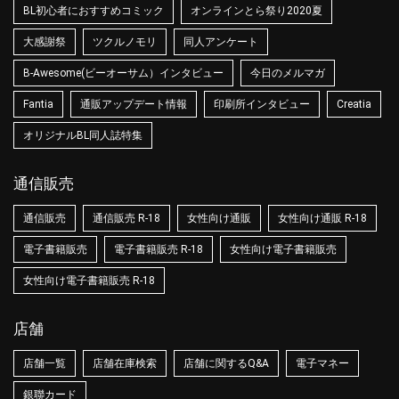
BL初心者におすすめコミック
オンラインとら祭り2020夏
大感謝祭
ツクルノモリ
同人アンケート
B-Awesome(ビーオーサム）インタビュー
今日のメルマガ
Fantia
通販アップデート情報
印刷所インタビュー
Creatia
オリジナルBL同人誌特集
通信販売
通信販売
通信販売 R-18
女性向け通販
女性向け通販 R-18
電子書籍販売
電子書籍販売 R-18
女性向け電子書籍販売
女性向け電子書籍販売 R-18
店舗
店舗一覧
店舗在庫検索
店舗に関するQ&A
電子マネー
銀聯カード