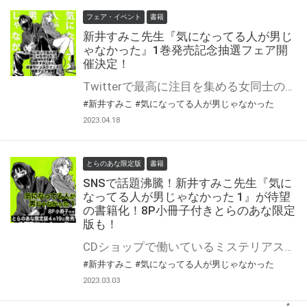
フェア・イベント
書籍
新井すみこ先生『気になってる人が男じ
ゃなかった』1巻発売記念抽選フェア開
催決定！
Twitterで最高に注目を集める女同士の「愛情」を巡る物語、待望の書籍化。 みつきの過去をめぐる、描き下ろしストーリーを収録。 SNSで話題沸騰！！新井すみこ先生『気になってる人が男じゃなかった』がついに待望の書籍となって4月19日発売！ 新刊の発売を記念して、とらのあなでは新井すみこ先生の直筆サイン入りグッズの抽選プレゼントフェアを開催いたします♡ この貴重な機会、皆様ぜひ奮ってご応募くださいませ☆
#新井すみこ
#気になってる人が男じゃなかった
2023.04.18
とらのあな限定版
書籍
SNSで話題沸騰！新井すみこ先生『気に
なってる人が男じゃなかった 1』が待望
の書籍化！8P小冊子付きとらのあな限定
版も！
CDショップで働いているミステリアスな「おにーさん」が気になってしょうがない女子高生・あや。 しかし「おにーさん」の正体は、話したこともない、クラスメイトの目立たない女子・みつきだった――。 Twitterで最高に注目を集める女同士の「愛情」を巡る物語、待望の書籍化。 みつきの過去をめぐる、描き下ろしストーリーを収録。 SNSで話題沸騰！！新井すみこ先生『気になってる人が男じゃなかった』がついに待望の書籍となって4月19日発売！ とらのあなでは刊行を記念して描き下ろし入り8P小冊子付きとらのあな限定版を発売致します！ 店舗・通販にて予約開始！とらのあな限定版は数量限定生産となりますので、お早めにご予約下さい！ ※描き下ろしの内容はとらのあな限定です。他社様の有償特典とは内容は異なります。
#新井すみこ
#気になってる人が男じゃなかった
2023.03.03