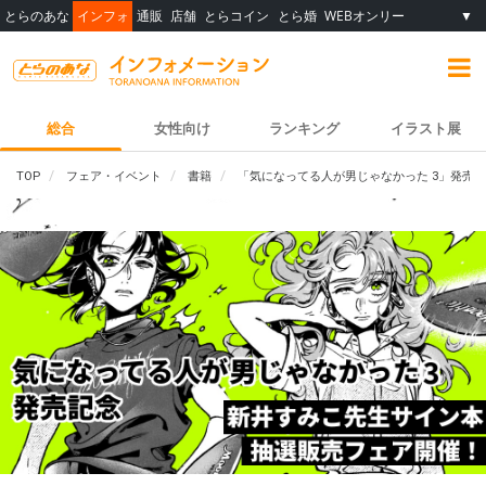
とらのあな
インフォ
通販
店舗
とらコイン
とら婚
WEBオンリー
▼
総合
女性向け
ランキング
イラスト展
TOP
フェア・イベント
書籍
「気になってる人が男じゃなかった 3」発売