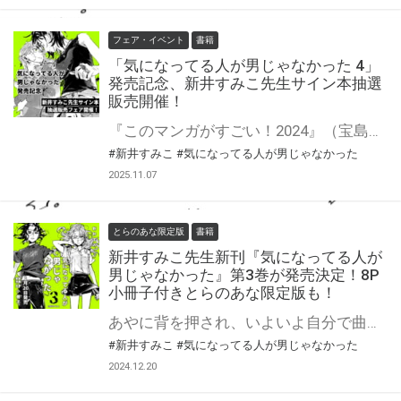
フェア・イベント
書籍
「気になってる人が男じゃなかった 4」
発売記念、新井すみこ先生サイン本抽選
販売開催！
『このマンガがすごい！2024』（宝島社）オンナ編第2位、「次にくるマンガ大賞2023」Webマンガ部門第1位を獲得。 全世界累計140万部突破。アニメ化企画も進行中。 女同士の愛情を描く話題作、卒業と前進の第4巻！ 新井すみこ先生『気になってる人が男じゃなかった』第4巻が2月19日発売！ とらのあなでは発売を記念して、新井すみこ先生のサイン本抽選販売が決定致しました！ この貴重な機会、皆様ぜひ奮ってご応募くださいませ☆ 第4巻は小冊子付きとらのあな限定版も発売決定♥ 詳細はこちら！
#新井すみこ
#気になってる人が男じゃなかった
2025.11.07
とらのあな限定版
書籍
新井すみこ先生新刊『気になってる人が
男じゃなかった』第3巻が発売決定！8P
小冊子付きとらのあな限定版も！
あやに背を押され、いよいよ自分で曲を作り始めたみつき。 しかしあるとき歌うみつきの動画がSNSで大拡散され、学校でちょっとした有名人になってしまう。 「推し」が発見され複雑な心境のあやと、興味本位のまなざしに晒されて葛藤するみつき。 高校最後の１年を駆け抜ける二人に待っている試練とは──。 『このマンガがすごい!2024』（宝島社）オンナ編第2位、「次にくるマンガ大賞2023」Webマンガ部門第１位に選出！ SNSで最高に注目を集める女同士の愛情ストーリー待望の第3巻。 新井すみこ先生『気になってる人が男じゃなかった』第3巻2月20日発売！ とらのあなでは刊行を記念して描き下ろし入り8P小冊子付きとらのあな限定版を発売致します！ 店舗・通販にて予約開始！とらのあな限定版は数量限定生産となりますので、お早めにご予約下さい！ ※描き下ろしの内容はとらのあな限定です。他社様の有償特典とは内容は異なります。 さらにサイン本抽選販売フェアも開催決定！ 詳細はこちら！
#新井すみこ
#気になってる人が男じゃなかった
2024.12.20