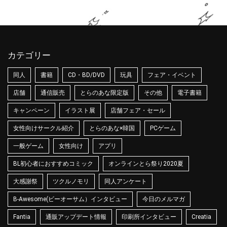
カテゴリー
同人
書籍
CD・BD/DVD
玩具
フェア・イベント
店舗
通信販売
とらのあな限定版
その他
電子書籍
キャンペーン
イラスト展
店舗フェア・セール
女性向けサークル紹介
とらのあな×韓国
PCゲーム
一般ゲーム
女性向け
アプリ
BL初心者におすすめコミック
オンラインとら祭り2020夏
大感謝祭
ツクルノモリ
同人アンケート
B-Awesome(ビーオーサム）インタビュー
今日のメルマガ
Fantia
通販アップデート情報
印刷所インタビュー
Creatia