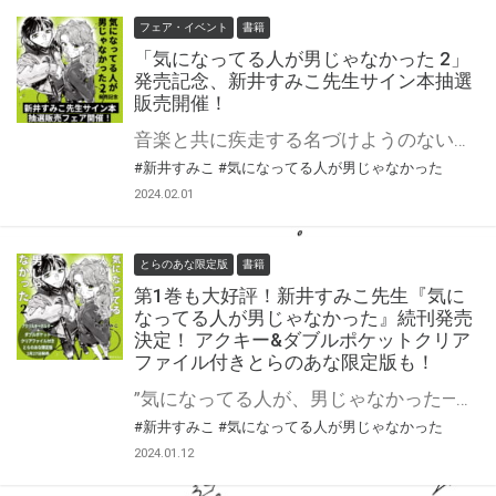
フェア・イベント
書籍
「気になってる人が男じゃなかった 2」
発売記念、新井すみこ先生サイン本抽選
販売開催！
音楽と共に疾走する名づけようのない関係。受賞続々の話題作、待望の第2巻！ 新井すみこ先生新刊『気になってる人が男じゃなかった』第2巻が2月27日発売！ とらのあなでは発売を記念して、新井すみこ先生のサイン本抽選販売が決定致しました！ この貴重な機会、皆様ぜひ奮ってご応募くださいませ☆
#新井すみこ
#気になってる人が男じゃなかった
2024.02.01
とらのあな限定版
書籍
第1巻も大好評！新井すみこ先生『気に
なってる人が男じゃなかった』続刊発売
決定！ アクキー&ダブルポケットクリア
ファイル付きとらのあな限定版も！
”気になってる人が、男じゃなかった――” そんな誤解からはじまった〈みつき〉と〈あや〉の不思議な交流。 複雑で、ひたむきで、真摯な愛情は、名前のつけられないままに、音楽とともに疾走していく――。 Xフォロワー99万超！SNSで圧倒的注目を集める女同士の物語、待望の第２巻。 【宝島社「このマンガがすごい！2024」オンナ編第2位＆「次にくるマンガ大賞2023」Webマンガ部門第1位】 音楽と共に疾走する名づけようのない関係。受賞続々の話題作、待望の第2巻！ 新井すみこ先生『気になってる人が男じゃなかった 2』が2月27日発売決定！ とらのあなでは刊行を記念して描き下ろしアクリルキーホルダー&ダブルポケットクリアファイル付きとらのあな限定版を発売致します！ 店舗・通販にて予約開始！とらのあな限定版は数量限定生産となりますので、お早めにご予約下さい！
#新井すみこ
#気になってる人が男じゃなかった
2024.01.12