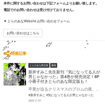
本件に関するお問い合わせは下記フォームよりお願い致します。
電話でのお問い合わせは受け付けておりません。
▼ とらのあなWebsite お問い合わせフォーム
お問い合わせはこちら
関連記事
とらのあな限定版
書籍
新井すみこ先生新刊『気になってる人が
男じゃなかった』第4巻が発売決定！8P
小冊子付きとらのあな限定版も！
卒業が迫るクリスマスのプロムの夜、ついにふたりの関係性にとって決定的な１歩を踏み出したみつきとあや。 かけがえのない「友達」からその先へ。二人の関係は静かに転がり始める。 しかしその幸福な余韻に浸る間もなく、あやは受験のクライマックスを迎えるが──。 『このマンガがすごい！2024』（宝島社）オンナ編第2位、「次にくるマンガ大賞2023」Webマンガ部門第1位を獲得。 全世界累計140万部突破。アニメ化企画も進行中。 女同士の愛情を描く話題作、卒業と前進の第4巻！ 「友達」から、その先へ。新章開幕──!! 新井すみこ先生『気になってる人が男じゃなかった』第4巻が2月19日発売！ とらのあなでは刊行を記念して描き下ろし8P小冊子付きとらのあな限定版を発売致します！ 店舗・通販にて予約開始！とらのあな限定版は数量限定生産となりますので、お早めにご予約下さい！ ※描き下ろしの内容はとらのあな限定です。他社様の有償特典とは内容は異なります。 さらにサイン本抽選販売フェアも開催決定！ 詳細はこちら！
#新井すみこ
#気になってる人が男じゃなかった
2025.11.07