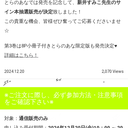
とらのあなでは発売を記念して、
新井すみこ先生のサ
イン本抽選販売が決定
致しました！
この貴重な機会、皆様ぜひ奮ってご応募くださいませ
☆
第3巻は8P小冊子付きとらのあな限定版も発売決定♥
詳細はこちら！
2024.12.20
2,070 Views
※ご注文に際し、必ず参加方法・注意事項
をご確認下さい※
対象：
通信販売のみ
申し込み受付期間：
2024
年12月20日(金)10：00 ～ 20