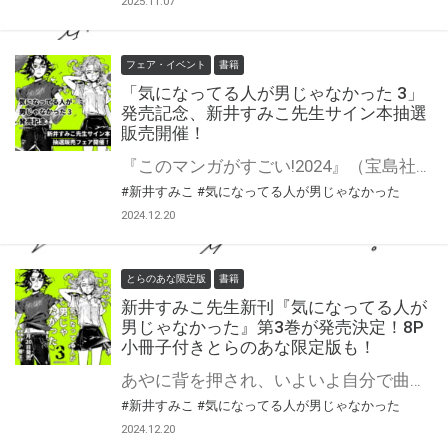
2025.11.07
フェア・イベント
書籍
「気になってる人が男じゃなかった 3」
発売記念、新井すみこ先生サイン本抽選
販売開催！
『このマンガがすごい!2024』（宝島社）オンナ編第2位、「次にくるマンガ大賞2023」Webマンガ部門第１位に選出！ SNSで最高に注目を集める女同士の愛情ストーリー待望の第3巻。 新井すみこ先生新刊『気になってる人が男じゃなかった』第3巻が2月20日発売！ とらのあなでは発売を記念して、新井すみこ先生のサイン本抽選販売が決定致しました！ この貴重な機会、皆様ぜひ奮ってご応募くださいませ☆ 第3巻は8P小冊子付きとらのあな限定版も発売決定♥ 詳細はこちら！
#新井すみこ
#気になってる人が男じゃなかった
2024.12.20
とらのあな限定版
書籍
新井すみこ先生新刊『気になってる人が
男じゃなかった』第3巻が発売決定！8P
小冊子付きとらのあな限定版も！
あやに背を押され、いよいよ自分で曲を作り始めたみつき。 しかしあるとき歌うみつきの動画がSNSで大拡散され、学校でちょっとした有名人になってしまう。 「推し」が発見され複雑な心境のあやと、興味本位のまなざしに晒されて葛藤するみつき。 高校最後の１年を駆け抜ける二人に待っている試練とは──。 『このマンガがすごい!2024』（宝島社）オンナ編第2位、「次にくるマンガ大賞2023」Webマンガ部門第１位に選出！ SNSで最高に注目を集める女同士の愛情ストーリー待望の第3巻。 新井すみこ先生『気になってる人が男じゃなかった』第3巻2月20日発売！ とらのあなでは刊行を記念して描き下ろし入り8P小冊子付きとらのあな限定版を発売致します！ 店舗・通販にて予約開始！とらのあな限定版は数量限定生産となりますので、お早めにご予約下さい！ ※描き下ろしの内容はとらのあな限定です。他社様の有償特典とは内容は異なります。 さらにサイン本抽選販売フェアも開催決定！ 詳細はこちら！
#新井すみこ
#気になってる人が男じゃなかった
2024.12.20