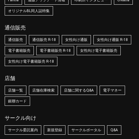
Fantia
通販アップデート情報
印刷所インタビュー
Creatia
オリジナルBL同人誌特集
通信販売
通信販売
通信販売 R-18
女性向け通販
女性向け通販 R-18
電子書籍販売
電子書籍販売 R-18
女性向け電子書籍販売
女性向け電子書籍販売 R-18
店舗
店舗一覧
店舗在庫検索
店舗に関するQ&A
電子マネー
銀聯カード
サークル向け
サークル委託案内
新規登録
サークルポータル
Q&A