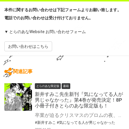
本件に関するお問い合わせは下記フォームよりお願い致します。
電話でのお問い合わせは受け付けておりません。
▼ とらのあなWebsite お問い合わせフォーム
お問い合わせはこちら
関連記事
とらのあな限定版
書籍
新井すみこ先生新刊『気になってる人が
男じゃなかった』第4巻が発売決定！8P
小冊子付きとらのあな限定版も！
卒業が迫るクリスマスのプロムの夜、ついにふたりの関係性にとって決定的な１歩を踏み出したみつきとあや。 かけがえのない「友達」からその先へ。二人の関係は静かに転がり始める。 しかしその幸福な余韻に浸る間もなく、あやは受験のクライマックスを迎えるが──。 『このマンガがすごい！2024』（宝島社）オンナ編第2位、「次にくるマンガ大賞2023」Webマンガ部門第1位を獲得。 全世界累計140万部突破。アニメ化企画も進行中。 女同士の愛情を描く話題作、卒業と前進の第4巻！ 「友達」から、その先へ。新章開幕──!! 新井すみこ先生『気になってる人が男じゃなかった』第4巻が2月19日発売！ とらのあなでは刊行を記念して描き下ろし8P小冊子付きとらのあな限定版を発売致します！ 店舗・通販にて予約開始！とらのあな限定版は数量限定生産となりますので、お早めにご予約下さい！ ※描き下ろしの内容はとらのあな限定です。他社様の有償特典とは内容は異なります。 さらにサイン本抽選販売フェアも開催決定！ 詳細はこちら！
#新井すみこ
#気になってる人が男じゃなかった