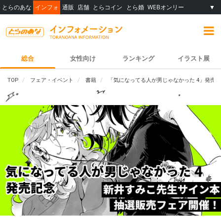
とらのあな
インフォ
通販
店舗
とらコイン
とら婚
WEBオンリー
▼
総合
女性向け
ランキング
イラスト展
TOP
フェア・イベント
書籍
「気になってる人が男じゃなかった 4」発売