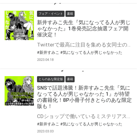
フェア・イベント
書籍
新井すみこ先生『気になってる人が男じ
ゃなかった』1巻発売記念抽選フェア開
催決定！
Twitterで最高に注目を集める女同士の「愛情」を巡る物語、待望の書籍化。 みつきの過去をめぐる、描き下ろしストーリーを収録。 SNSで話題沸騰！！新井すみこ先生『気になってる人が男じゃなかった』がついに待望の書籍となって4月19日発売！ 新刊の発売を記念して、とらのあなでは新井すみこ先生の直筆サイン入りグッズの抽選プレゼントフェアを開催いたします♡ この貴重な機会、皆様ぜひ奮ってご応募くださいませ☆
#新井すみこ
#気になってる人が男じゃなかった
2023.04.18
とらのあな限定版
書籍
SNSで話題沸騰！新井すみこ先生『気に
なってる人が男じゃなかった 1』が待望
の書籍化！8P小冊子付きとらのあな限定
版も！
CDショップで働いているミステリアスな「おにーさん」が気になってしょうがない女子高生・あや。 しかし「おにーさん」の正体は、話したこともない、クラスメイトの目立たない女子・みつきだった――。 Twitterで最高に注目を集める女同士の「愛情」を巡る物語、待望の書籍化。 みつきの過去をめぐる、描き下ろしストーリーを収録。 SNSで話題沸騰！！新井すみこ先生『気になってる人が男じゃなかった』がついに待望の書籍となって4月19日発売！ とらのあなでは刊行を記念して描き下ろし入り8P小冊子付きとらのあな限定版を発売致します！ 店舗・通販にて予約開始！とらのあな限定版は数量限定生産となりますので、お早めにご予約下さい！ ※描き下ろしの内容はとらのあな限定です。他社様の有償特典とは内容は異なります。
#新井すみこ
#気になってる人が男じゃなかった
2023.03.03