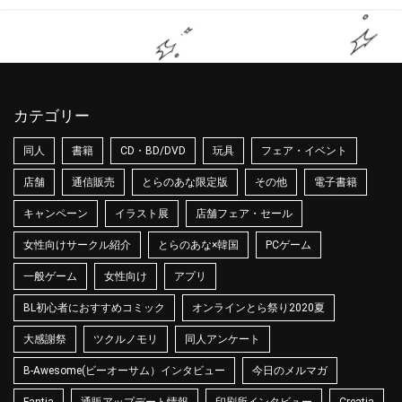
カテゴリー
同人
書籍
CD・BD/DVD
玩具
フェア・イベント
店舗
通信販売
とらのあな限定版
その他
電子書籍
キャンペーン
イラスト展
店舗フェア・セール
女性向けサークル紹介
とらのあな×韓国
PCゲーム
一般ゲーム
女性向け
アプリ
BL初心者におすすめコミック
オンラインとら祭り2020夏
大感謝祭
ツクルノモリ
同人アンケート
B-Awesome(ビーオーサム）インタビュー
今日のメルマガ