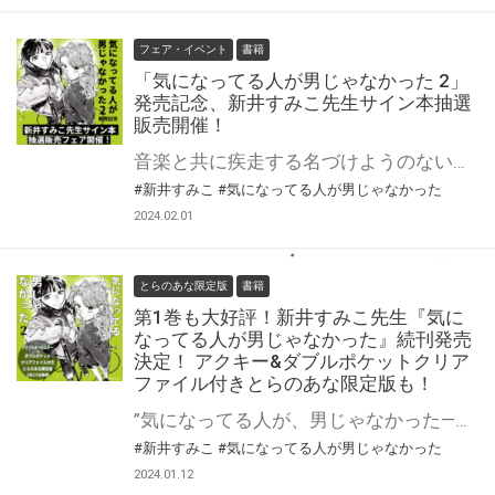
フェア・イベント
書籍
「気になってる人が男じゃなかった 2」
発売記念、新井すみこ先生サイン本抽選
販売開催！
音楽と共に疾走する名づけようのない関係。受賞続々の話題作、待望の第2巻！ 新井すみこ先生新刊『気になってる人が男じゃなかった』第2巻が2月27日発売！ とらのあなでは発売を記念して、新井すみこ先生のサイン本抽選販売が決定致しました！ この貴重な機会、皆様ぜひ奮ってご応募くださいませ☆
#新井すみこ
#気になってる人が男じゃなかった
2024.02.01
とらのあな限定版
書籍
第1巻も大好評！新井すみこ先生『気に
なってる人が男じゃなかった』続刊発売
決定！ アクキー&ダブルポケットクリア
ファイル付きとらのあな限定版も！
”気になってる人が、男じゃなかった――” そんな誤解からはじまった〈みつき〉と〈あや〉の不思議な交流。 複雑で、ひたむきで、真摯な愛情は、名前のつけられないままに、音楽とともに疾走していく――。 Xフォロワー99万超！SNSで圧倒的注目を集める女同士の物語、待望の第２巻。 【宝島社「このマンガがすごい！2024」オンナ編第2位＆「次にくるマンガ大賞2023」Webマンガ部門第1位】 音楽と共に疾走する名づけようのない関係。受賞続々の話題作、待望の第2巻！ 新井すみこ先生『気になってる人が男じゃなかった 2』が2月27日発売決定！ とらのあなでは刊行を記念して描き下ろしアクリルキーホルダー&ダブルポケットクリアファイル付きとらのあな限定版を発売致します！ 店舗・通販にて予約開始！とらのあな限定版は数量限定生産となりますので、お早めにご予約下さい！
#新井すみこ
#気になってる人が男じゃなかった
2024.01.12