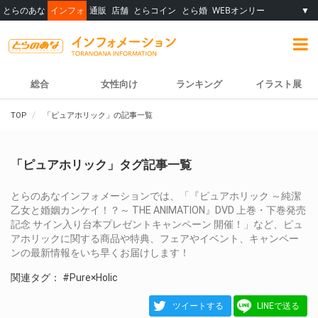
とらのあな
インフォ
通販
店舗
とらコイン
とら婚
WEBオンリー
▼
総合
女性向け
ランキング
イラスト展
TOP
「ピュアホリック」の記事一覧
「ピュアホリック」タグ記事一覧
とらのあなインフォメーションでは、「『ピュアホリック ～純潔
乙女と婚姻カンケイ！？～ THE ANIMATION』DVD 上巻・下巻発売
記念 サイン入り台本プレゼントキャンペーン 開催！」など、ピュ
アホリックに関する商品や特典、フェアやイベント、キャンペー
ンの最新情報をいち早くお届けします！
関連タグ：
#Pure×Holic
ツイートする
LINEで送る