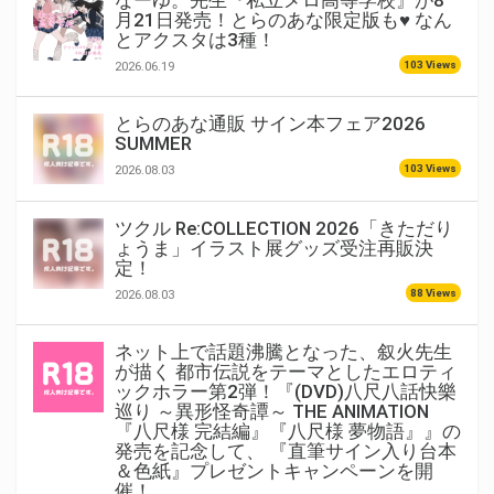
なーゆ。先生『私立メロ高等学校』が8
月21日発売！とらのあな限定版も♥ なん
とアクスタは3種！
103 Views
2026.06.19
とらのあな通販 サイン本フェア2026
SUMMER
103 Views
2026.08.03
ツクル Re:COLLECTION 2026「きただり
ょうま」イラスト展グッズ受注再販決
定！
88 Views
2026.08.03
ネット上で話題沸騰となった、叙火先生
が描く 都市伝説をテーマとしたエロティ
ックホラー第2弾！『(DVD)八尺八話快樂
巡り ～異形怪奇譚～ THE ANIMATION
『八尺様 完結編』『八尺様 夢物語』』の
発売を記念して、 『直筆サイン入り台本
＆色紙』プレゼントキャンペーンを開
催！