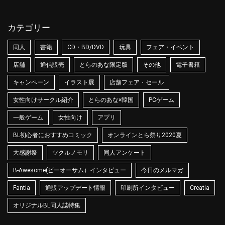
カテゴリー
同人
書籍
CD・BD/DVD
玩具
フェア・イベント
店舗
通信販売
とらのあな限定版
その他
電子書籍
キャンペーン
イラスト展
店舗フェア・セール
女性向けサークル紹介
とらのあな×韓国
PCゲーム
一般ゲーム
女性向け
アプリ
BL初心者におすすめコミック
オンラインとら祭り2020夏
大感謝祭
ツクルノモリ
同人アンケート
B-Awesome(ビーオーサム）インタビュー
今日のメルマガ
Fantia
通販アップデート情報
印刷所インタビュー
Creatia
オリジナルBL同人誌特集