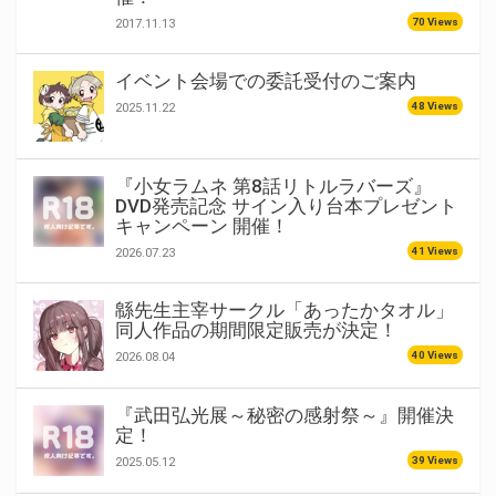
70 Views
2017.11.13
イベント会場での委託受付のご案内
48 Views
2025.11.22
『小女ラムネ 第8話リトルラバーズ』
DVD発売記念 サイン入り台本プレゼント
キャンペーン 開催！
41 Views
2026.07.23
緜先生主宰サークル「あったかタオル」
同人作品の期間限定販売が決定！
40 Views
2026.08.04
『武田弘光展～秘密の感射祭～』開催決
定！
39 Views
2025.05.12