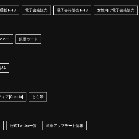
販 R-18
電子書籍販売
電子書籍販売 R-18
女性向け電子書籍販売
マネー
銀聯カード
Q&A
ア[Creatia]
とら婚
☆
公式Twitter一覧
通販アップデート情報