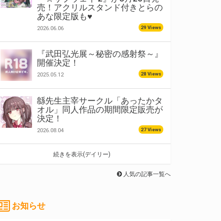
売！アクリルスタンド付きとらの
あな限定版も♥
29 Views
2026.06.06
『武田弘光展～秘密の感射祭～』
開催決定！
28 Views
2025.05.12
緜先生主宰サークル「あったかタ
オル」同人作品の期間限定販売が
決定！
27 Views
2026.08.04
続きを表示(デイリー)
人気の記事一覧へ
お知らせ