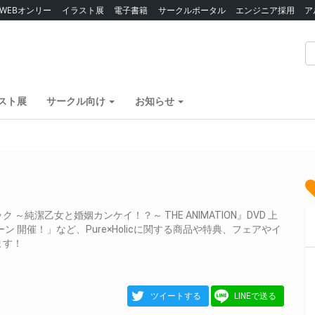
WEBオンリー
イラスト展
電子書籍
サークルポータル
エンジニア採用
ア
スト展
サークル向け
お知らせ
純潔乙女と婚姻カンケイ！？～ THE ANIMATION』DVD 上
 開催！」など、Pure×Holicに関する商品や特典、フェアやイ
ます！
ツイートする
LINEで送る