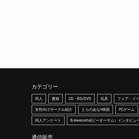
カテゴリー
同人
書籍
CD・BD/DVD
玩具
フェア・イ
女性向けサークル紹介
とらのあな×韓国
PCゲーム
同人アンケート
B-Awesome(ビーオーサム）インタビュ
通信販売