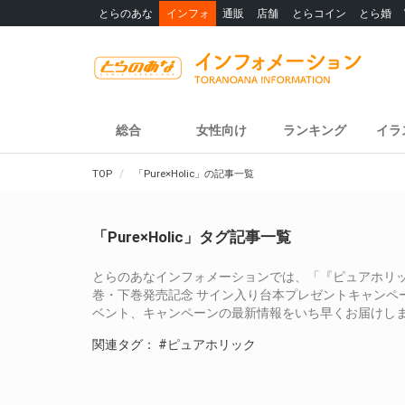
とらのあな
インフォ
通販
店舗
とらコイン
とら婚
総合
女性向け
ランキング
イラ
TOP
「Pure×Holic」の記事一覧
「Pure×Holic」タグ記事一覧
とらのあなインフォメーションでは、「『ピュアホリック ～
巻・下巻発売記念 サイン入り台本プレゼントキャンペーン
ベント、キャンペーンの最新情報をいち早くお届けし
関連タグ：
#ピュアホリック