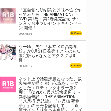
『無自覚な幼馴染と興味本位でヤ
ってみたら THE ANIMATION』
DVD 第1巻・第2巻発売記念 サイ
ン入り台本プレゼントキャンペー
ン 開催！
99 Views
2026.08.06
なーゆ。先生『私立メロ高等学
上巻・下巻をどちら
校』が8月21日発売！とらのあな
限定版も♥ なんとアクスタは3
種！
87 Views
2026.06.19
ネット上で話題沸騰となった、叙
火先生が描く 都市伝説をテーマ
としたエロティックホラー第2
弾！『(DVD)八尺八話快樂巡り ～
異形怪奇譚～ THE ANIMATION
『八尺様 完結編』『八尺様 夢物
語』』の発売を記念して、 『直
筆サイン入り台本＆色紙』プレゼ