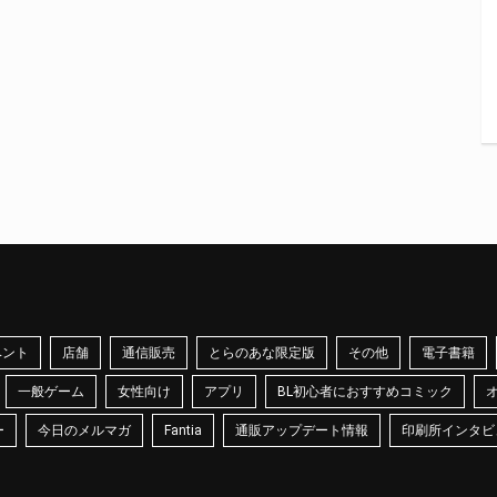
ベント
店舗
通信販売
とらのあな限定版
その他
電子書籍
一般ゲーム
女性向け
アプリ
BL初心者におすすめコミック
ー
今日のメルマガ
Fantia
通販アップデート情報
印刷所インタビ