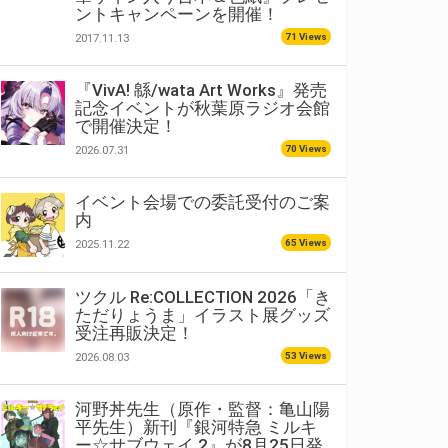
ントキャンペーンを開催！
71 Views
2017.11.13
『VivA! 緜/wata Art Works』発売
記念イベントが秋葉原ラジオ会館
で開催決定！
70 Views
2026.07.31
イベント会場での委託受付のご案
内
65 Views
2025.11.22
ツクル Re:COLLECTION 2026「き
ただりょうま」イラスト展グッズ
受注再販決定！
53 Views
2026.08.03
河野丼先生（原作・監督：亀山陽
平先生）新刊『銀河特急 ミルキ
ー☆サブウェイ 2』が8月25日発