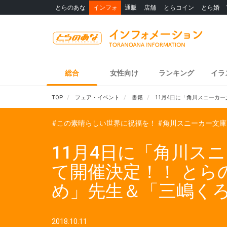
とらのあな
インフォ
通販
店舗
とらコイン
とら婚
総合
女性向け
ランキング
イラ
TOP
フェア・イベント
書籍
11月4日に「角川スニーカ
#この素晴らしい世界に祝福を！
#角川スニーカー文庫
11月4日に「角川ス
て開催決定！！ と
め」先生＆「三嶋く
2018.10.11