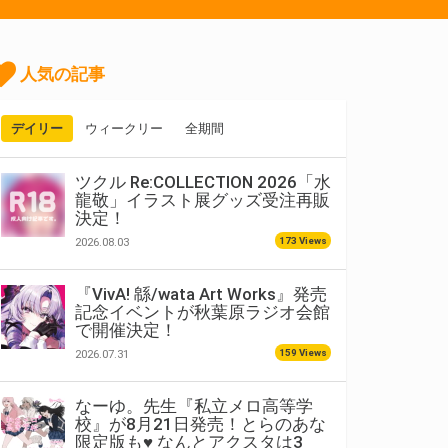
人気の記事
デイリー
ウィークリー
全期間
ツクル Re:COLLECTION 2026「水
龍敬」イラスト展グッズ受注再販
決定！
173 Views
2026.08.03
『VivA! 緜/wata Art Works』発売
記念イベントが秋葉原ラジオ会館
で開催決定！
159 Views
2026.07.31
なーゆ。先生『私立メロ高等学
校』が8月21日発売！とらのあな
限定版も♥ なんとアクスタは3