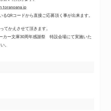
n.toranoana.jp
いるQRコードから直接ご応募頂く事が出来ます。
もってかえさせて頂きます。
ーカー文庫30周年感謝祭 特設会場にて実施いた
さい。