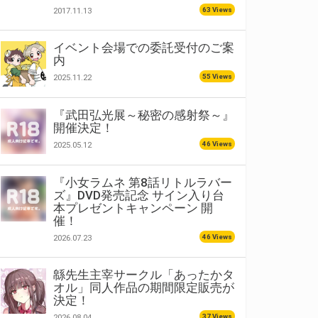
63 Views
2017.11.13
イベント会場での委託受付のご案
内
55 Views
2025.11.22
『武田弘光展～秘密の感射祭～』
開催決定！
46 Views
2025.05.12
『小女ラムネ 第8話リトルラバー
ズ』DVD発売記念 サイン入り台
本プレゼントキャンペーン 開
催！
46 Views
2026.07.23
緜先生主宰サークル「あったかタ
オル」同人作品の期間限定販売が
決定！
37 Views
2026.08.04