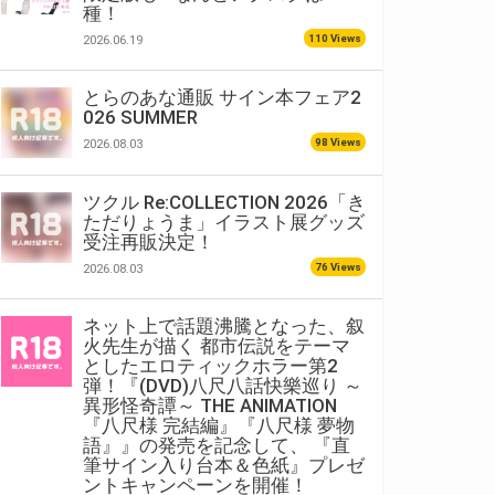
種！
110 Views
2026.06.19
とらのあな通販 サイン本フェア2
026 SUMMER
98 Views
2026.08.03
ツクル Re:COLLECTION 2026「き
ただりょうま」イラスト展グッズ
受注再販決定！
76 Views
2026.08.03
ネット上で話題沸騰となった、叙
火先生が描く 都市伝説をテーマ
としたエロティックホラー第2
弾！『(DVD)八尺八話快樂巡り ～
異形怪奇譚～ THE ANIMATION
『八尺様 完結編』『八尺様 夢物
語』』の発売を記念して、 『直
筆サイン入り台本＆色紙』プレゼ
ントキャンペーンを開催！