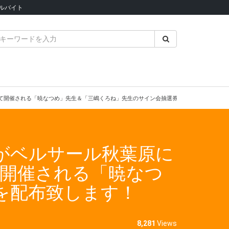
ルバイト
場にて開催される「暁なつめ」先生＆「三嶋くろね」先生のサイン会抽選券を配布致します！
」がベルサール秋葉原に
て開催される「暁なつ
を配布致します！
8,281
Views