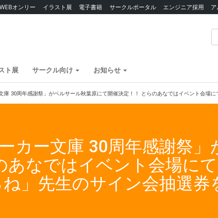
WEBオンリー
イラスト展
電子書籍
サークルポータル
エンジニア採用
ア
スト展
サークル向け
お知らせ
ー文庫 30周年感謝祭」がベルサール秋葉原にて開催決定！！ とらのあなではイベント会
ニーカー文庫 30周年感謝祭
らのあなではイベント会場に
ろね」先生のサイン会抽選券