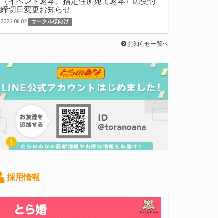
（イベント返本、指定住所宛て返本）の受付
締切日変更お知らせ
2026.08.02
サークル様向け
お知らせ一覧へ
採用情報