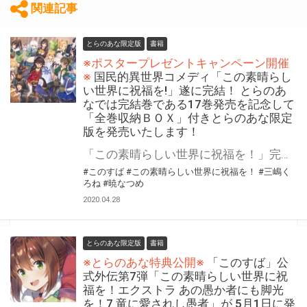
関連記事
とらのあな限定版
書籍
※ポスタープレゼントキャンペーン開催
※
国民的異世界コメディ「この素晴らし
い世界に祝福を!」遂に完結！ とらのあ
なでは完結巻である17巻発売を記念して
「全巻収納ＢＯＸ」付きとらのあな限定
版を発売いたします！
「この素晴らしい世界に祝福を！」完結記念WEB POP UP SHOP in とらのあな 開催決定! 「この素晴らしい世界に祝福を!」が5月1日発売の17巻で完結！ 国民的異世界コメディのラストを是非確認して下さい！ とらのあなでは完結を記念して「本編17冊」を収納できる全巻収納ＢＯＸ付の限定版を発売いたします。 また、4/28より『「この素晴らしい世界に祝福を！」完結記念WEB POP UP SHOP in とらのあな』を 開催!！詳細はHPを要チェック！ 今まで追い続けたお客様も、完結を期に一気に読んでみたいというお客様も 是非この機会にお買い求めください！ POP UP SHOPの詳細はこちら
#このすば
#この素晴らしい世界に祝福を！
#三嶋く
ろね
#暁なつめ
2020.04.28
とらのあな限定版
書籍
※とらのあな特典公開※
「このすば」公
式外伝第7弾「この素晴らしい世界に祝
福を！エクストラ あの愚か者にも脚光
を！7 竜に愛されし愚者」が 5月1日に発