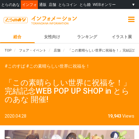
とらのあな
インフォ
通販
店舗
とらコイン
とら婚
WEBオンリー
▼
総合
女性向け
ランキング
イラスト展
TOP
フェア・イベント
店舗
「この素晴らしい世界に祝福を！」完結記念WEB PO
#このすば
#この素晴らしい世界に祝福を！
「この素晴らしい世界に祝福を！」
完結記念WEB POP UP SHOP in とら
のあな 開催!
2020.04.28
19,943
Views