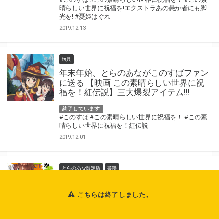
晴らしい世界に祝福を!エクストラあの愚か者にも脚
光を!
#憂姫はぐれ
2019.12.13
玩具
年末年始、とらのあながこのすばファン
に送る 【映画 この素晴らしい世界に祝
福を！紅伝説】三大爆裂アイテム!!!
終了しています
#このすば
#この素晴らしい世界に祝福を！
#この素
晴らしい世界に祝福を！紅伝説
2019.12.01
とらのあな限定版
書籍
「このすば」公式外伝第5弾「この素晴
らしい世界に祝福を!エクストラ あの愚
こちらは終了しました。
か者にも脚光を!5 白き竜との盟約」が 8
月1日に発売！とらのあなでは今巻でも