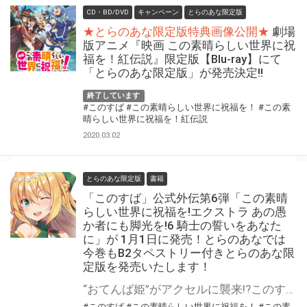
CD・BD/DVD
キャンペーン
とらのあな限定版
★とらのあな限定版特典画像公開★
劇場
版アニメ『映画 この素晴らしい世界に祝
福を！紅伝説』限定版【Blu-ray】にて
「とらのあな限定版」が発売決定!!
終了しています
#このすば
#この素晴らしい世界に祝福を！
#この素
晴らしい世界に祝福を！紅伝説
2020.03.02
とらのあな限定版
書籍
「このすば」公式外伝第6弾「この素晴
らしい世界に祝福を!エクストラ あの愚
か者にも脚光を!6 騎士の誓いをあなた
に」が 1月1日に発売！とらのあなでは
今巻もB2タペストリー付きとらのあな限
定版を発売いたします！
“おてんば姫”がアクセルに襲来!?このすば大人気外伝第6弾! 「この素晴らしい世界に祝福を！」の公式外伝「この素晴らしい世界に祝福を!エクストラ あの愚か者にも脚光を!6 騎士の誓いをあなたに」が2020年1月1日に発売！ とらのあなでは発売を記念して最新刊の口絵イラストを使用したB2タペストリー付きの限定版を発売いたします。 とらのあな限定版の数は限られていますので是非お早めにお求めください！
#このすば
#この素晴らしい世界に祝福を！
#この素