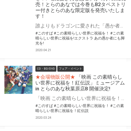
売！とらのあなでは今巻もB2タペストリ
ー付きとらのあな限定版を発売いたしま
す！
誰よりもドラゴンに愛された「愚か者」の物語、ここに終幕!! 「この素晴らしい世界に祝福を！」の公式外伝「この素晴らしい世界に祝福を！エクストラ あの愚か者にも脚光を！」の 最終7巻が2020年5月1日に発売！ とらのあなでは口絵イラストを使用したB2タペストリー付きの限定版を今巻も発売いたします。 とらのあな限定版の数は限られていますので是非お早めにお求めください！
#このすば
#この素晴らしい世界に祝福を！
#この素
晴らしい世界に祝福を!エクストラ あの愚か者にも脚
光を!
2020.04.21
CD・BD/DVD
フェア・イベント
★会場物販公開★
「映画 この素晴らし
い世界に祝福を！紅伝説」ミュージアム
in とらのあな秋葉原店B 開催決定!
「映画 この素晴らしい世界に祝福を！紅伝説」Blu-ray＆DVD の発売を記念して、とらのあな秋葉原店Bにて、ミュージアムの開催が決定！ 映画の思い出を振り返る場面写パネル、キャストサインポスター、スタンディ展示などを実施します！ 公式サイト
#このすば
#この素晴らしい世界に祝福を！
#この素
晴らしい世界に祝福を！紅伝説
2020.03.24