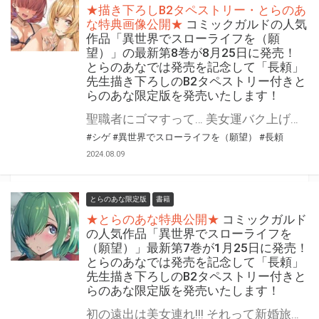
★描き下ろしB2タペストリー・とらのあ
な特典画像公開★
コミックガルドの人気
作品「異世界でスローライフを（願
望）」の最新第8巻が8月25日に発売！
とらのあなでは発売を記念して「長頼」
先生描き下ろしのB2タペストリー付きと
らのあな限定版を発売いたします！
聖職者にゴマすって… 美女運バク上げ（してほしい） コミックガルドの人気作品 『異世界でスローライフを（願望）』の最新第8巻が8月25日(日)に発売！ とらのあなでは発売を記念して「B2タペストリー付き」とらのあな限定版を発売いたします。 イラストは「長頼」先生の描き下ろしイラストです！ とらのあな限定版の数は限られていますので是非お早めにお求めください！
#シゲ
#異世界でスローライフを（願望）
#長頼
2024.08.09
とらのあな限定版
書籍
★とらのあな特典公開★
コミックガルド
の人気作品「異世界でスローライフを
（願望）」最新第7巻が1月25日に発売！
とらのあなでは発売を記念して「長頼」
先生描き下ろしのB2タペストリー付きと
らのあな限定版を発売いたします！
初の遠出は美女連れ!!! それって新婚旅行!? コミック版「異世界でスローライフを（願望）」最新7巻が2024年1月25日(木)に発売！ とらのあなでは発売を記念して「B2タペストリー付き」とらのあな限定版を発売いたします。 イラストは「長頼」先生の描き下ろしイラストです！ とらのあな限定版の数は限られていますので、是非お早めにお求めください！