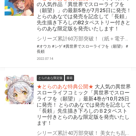
の人気作品「異世界でスローライフを
（願望）」の最新5巻が7月25日に発売！
とらのあなでは発売を記念して「長頼」
先生描き下ろしのB2タペストリー付きと
らのあな限定版を発売いたします！
シリーズ累計60万部突破！（紙＋電子） 数多の苦難を越え――初体験だ！？ 「異世界でスローライフを（願望）」の最新5巻が7月25日に発売！ とらのあなでは発売を記念して「B2タペストリー付き」とらのあな限定版を発売いたします。 イラストは「長頼」先生の描き下ろしイラストです！ とらのあな限定版の数は限られていますので、是非お早めにお求めください！
#オウカ
#シゲ
#異世界でスローライフを（願望）
#
長頼
2022.07.14
とらのあな限定版
書籍
★とらのあな特典公開★
大人気の異世界
スローライフコミック「異世界でスロー
ライフを（願望）」最新4巻が10月25日
に発売！ とらのあなでは発売を記念して
「長頼」先生描き下ろしのＢ2タペスト
リー付きとらのあな限定版を発売いたし
ます！
シリーズ累計40万部突破！ 美女たち乱闘勃発！ 原因は俺…！？ コミックガルドの人気作「異世界でスローライフを（願望）」のコミック最新第4巻が10月25日(月)に発売！ とらのあなでは発売を記念して、「B2タペストリー付きとらのあな限定版」を今回もご用意させて頂きます！！ イラストは「長頼」先生の描き下ろしイラスト！ とらのあな限定版は限られておりますので是非お求めください！！