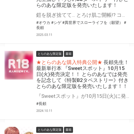
らのあな限定版を発売いたします！
鎧を脱ぎ捨てて… とろけ肌ご開帳!? コミックガルドの人気作品 『異世界でスローライフを（願望）』の第9巻が3月25日(火)に発売！ とらのあなでは発売を記念して「B2タペストリー付き」とらのあな限定版を発売いたします。 イラストは「長頼」先生の描き下ろしイラストです！ とらのあな限定版の数は限られていますので是非お早めにお求めください！
#オウカ
#シゲ
#異世界でスローライフを（願望）
#
長頼
2025.03.11
とらのあな限定版
書籍
★とらのあな購入特典公開★
長頼先生！
最新単行本 『Sweetスポット』10月15
日(火)発売決定！！ とらのあなでは発売
を記念して《特製B2タペストリー》付き
とらのあな限定版を発売いたします！！
『Sweetスポット』が10月15日(火)に発売！！！ とらのあなでは 『Sweetスポット』発売を記念して、《特製B2タペストリー》付きとらのあな限定版をご用意しました！！ お買い逃しのないよう、是非お求めください！
#長頼
2024.10.11
とらのあな限定版
書籍