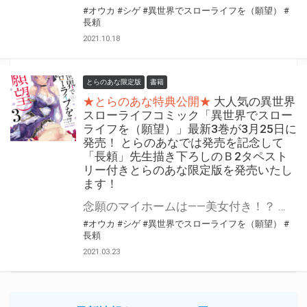
#オウカ
#シゲ
#異世界でスローライフを（願望）
#
長頼
2021.10.18
とらのあな限定版
書籍
★とらのあな特典公開★
大人気の異世界
スローライフコミック「異世界でスロー
ライフを（願望）」最新3巻が3月25日に
発売！ とらのあなでは発売を記念して
「長頼」先生描き下ろしのＢ2タペスト
リー付きとらのあな限定版を発売いたし
ます！
念願のマイホームは――美女付き！？ コミックガルドの人気作「異世界でスローライフを（願望）」のコミック第3巻が3月25日に発売！ とらのあなでは発売を記念して、「B2タペストリー付きとらのあな限定版」を1巻に引き続きご用意させて頂きます！！ イラストは「長頼」先生の描き下ろしイラスト！ とらのあな限定版は限られておりますので是非お求めください！！
#オウカ
#シゲ
#異世界でスローライフを（願望）
#
長頼
2021.03.23