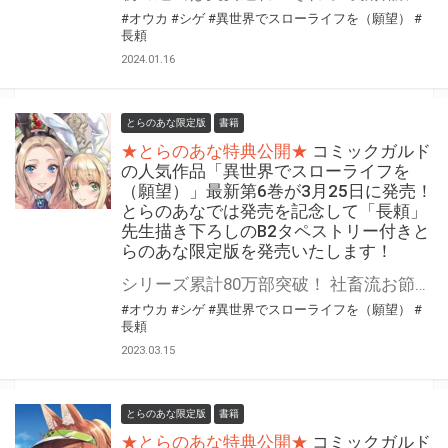
#オウカ
#シゲ
#異世界でスローライフを（願望）
#
長頼
2024.01.16
とらのあな限定版
書籍
★とらのあな特典公開★
コミックガルド
の人気作品「異世界でスローライフを
（願望）」最新第6巻が3月25日に発売！
とらのあなでは発売を記念して「長頼」
先生描き下ろしのB2タペストリー付きと
らのあな限定版を発売いたします！
シリーズ累計80万部突破！ 社畜流お節介で…… ついに領主様まで骨抜きに!? コミック版「異世界でスローライフを（願望）」最新6巻が2023年3月25日(土)に発売！ とらのあなでは発売を記念して「B2タペストリー付き」とらのあな限定版を発売いたします。 イラストは「長頼」先生の描き下ろしイラストです！ とらのあな限定版の数は限られていますので、是非お早めにお求めください！
#オウカ
#シゲ
#異世界でスローライフを（願望）
#
長頼
2023.03.15
とらのあな限定版
書籍
★とらのあな特典公開★
コミックガルド