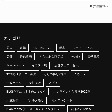
採用情報へ
カテゴリー
同人
書籍
CD・BD/DVD
玩具
フェア・イベント
店舗
通信販売
とらのあな限定版
その他
電子書籍
キャンペーン
イラスト展
店舗フェア・セール
女性向けサークル紹介
とらのあな×韓国
PCゲーム
一般ゲーム
女性向け
アプリ
BL初心者におすすめコミック
オンラインとら祭り2020夏
大感謝祭
ツクルノモリ
同人アンケート
B-Awesome(ビーオーサム）インタビュー
今日のメルマガ