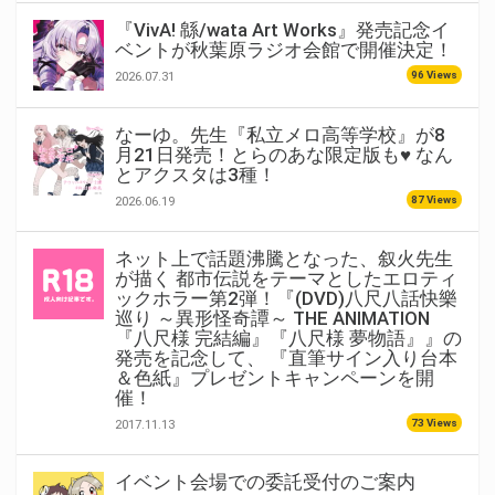
『VivA! 緜/wata Art Works』発売記念イ
ベントが秋葉原ラジオ会館で開催決定！
96 Views
2026.07.31
なーゆ。先生『私立メロ高等学校』が8
月21日発売！とらのあな限定版も♥ なん
とアクスタは3種！
87 Views
2026.06.19
ネット上で話題沸騰となった、叙火先生
が描く 都市伝説をテーマとしたエロティ
ックホラー第2弾！『(DVD)八尺八話快樂
巡り ～異形怪奇譚～ THE ANIMATION
『八尺様 完結編』『八尺様 夢物語』』の
発売を記念して、 『直筆サイン入り台本
＆色紙』プレゼントキャンペーンを開
催！
73 Views
2017.11.13
イベント会場での委託受付のご案内