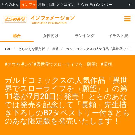
とらのあな
インフォ
通販
店舗
とらコイン
とら婚
WEBオンリー
▼
総合
女性向け
ランキング
イラスト展
TOP
とらのあな限定版
書籍
ガルドコミックスの人気作品「異世界でスロー
#オウカ
#シゲ
#異世界でスローライフを（願望）
#長頼
ガルドコミックスの人気作品「異世
界でスローライフを（願望）」の第
11巻が7月20日に発売！ とらのあな
では発売を記念して「長頼」先生描
き下ろしのB2タペストリー付きとら
のあな限定版を発売いたします！