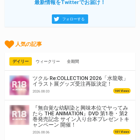
最新情報をTwitterでお届け！
フォローする
人気の記事
デイリー
ウィークリー
全期間
ツクル Re:COLLECTION 2026「水龍敬」
イラスト展グッズ受注再販決定！
164 Views
2026.08.03
『無自覚な幼馴染と興味本位でヤってみ
たら THE ANIMATION』DVD 第1巻・第2
巻発売記念 サイン入り台本プレゼントキ
ャンペーン 開催！
101 Views
2026.08.06