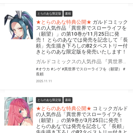
とらのあな限定版
書籍
★とらのあな特典公開★
ガルドコミック
スの人気作品「異世界でスローライフを
（願望）」の第10巻が11月25日に発
売！ とらのあなでは発売を記念して「長
頼」先生描き下ろしのB2タペストリー付
きとらのあな限定版を発売いたします！
ガルドコミックスの人気作品 『異世界でスローライフを（願望）』の第10巻が11月25日(火)に発売！ とらのあなでは発売を記念して「B2タペストリー付き」とらのあな限定版を発売いたします。 イラストは「長頼」先生の描き下ろしイラストです！ とらのあな限定版の数は限られていますので是非お早めにお求めください！
#オウカ
#シゲ
#異世界でスローライフを（願望）
#
長頼
2025.11.11
とらのあな限定版
書籍
★とらのあな特典公開★
コミックガルド
の人気作品「異世界でスローライフを
（願望）」の第9巻が3月25日に発売！
とらのあなでは発売を記念して「長頼」
先生描き下ろしのB2タペストリー付きと