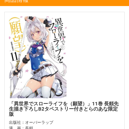
「異世界でスローライフを（願望）」11巻 長頼先
生描き下ろしB2タペストリー付きとらのあな限定
版
出版社：オーバーラップ
漫 画：長頼