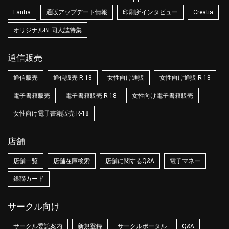
Fantia
通販アップデート情報
印刷所インタビュー
Creatia
オリジナルBL同人誌特集
通信販売
通信販売
通信販売 R-18
女性向け通販
女性向け通販 R-18
電子書籍販売
電子書籍販売 R-18
女性向け電子書籍販売
女性向け電子書籍販売 R-18
店舗
店舗一覧
店舗在庫検索
店舗に関するQ&A
電子マネー
銀聯カード
サークル向け
サークル委託案内
新規登録
サークルポータル
Q&A