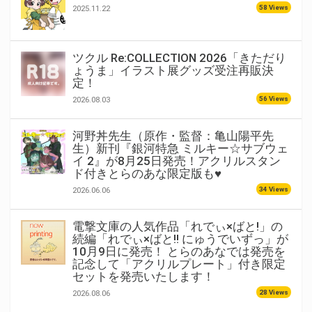
58 Views
2025.11.22
ツクル Re:COLLECTION 2026「きただり
ょうま」イラスト展グッズ受注再販決
定！
56 Views
2026.08.03
河野丼先生（原作・監督：亀山陽平先
生）新刊『銀河特急 ミルキー☆サブウェ
イ 2』が8月25日発売！アクリルスタン
ド付きとらのあな限定版も♥
34 Views
2026.06.06
電撃文庫の人気作品「れでぃ×ばと!」の
続編「れでぃ×ばと!! にゅうでいずっ」が
10月9日に発売！ とらのあなでは発売を
記念して「アクリルプレート」付き限定
セットを発売いたします！
28 Views
2026.08.06