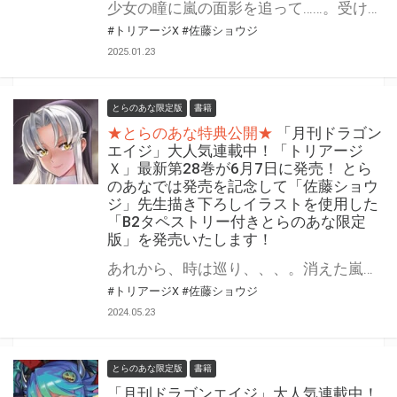
少女の瞳に嵐の面影を追って……。受け継がれる伝説の先にあるものは。 「月刊ドラゴンエイジ」大人気作『トリアージＸ』最新第29巻が2月7日(金)に発売！ とらのあなでは発売を記念して 「B2タペストリー付き」とらのあな限定版を発売いたします。 イラストは「佐藤ショウジ」先生の描き下ろしイラストです！ とらのあな限定版の数は限られていますので是非お早めにお求めください！
#トリアージX
#佐藤ショウジ
2025.01.23
とらのあな限定版
書籍
★とらのあな特典公開★
「月刊ドラゴン
エイジ」大人気連載中！「トリアージ
Ｘ」最新第28巻が6月7日に発売！ とら
のあなでは発売を記念して「佐藤ショウ
ジ」先生描き下ろしイラストを使用した
「B2タペストリー付きとらのあな限定
版」を発売いたします！
あれから、時は巡り、、、。消えた嵐と残された者たち、それぞれの選択。 「月刊ドラゴンエイジ」大人気作『トリアージＸ』最新第28巻が6月7日(金)に発売！ とらのあなでは発売を記念して 「B2タペストリー付き」とらのあな限定版を発売いたします。 イラストは「佐藤ショウジ」先生の描き下ろしイラストです！ とらのあな限定版の数は限られていますので是非お早めにお求めください！
#トリアージX
#佐藤ショウジ
2024.05.23
とらのあな限定版
書籍
「月刊ドラゴンエイジ」大人気連載中！