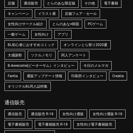
店舗
通信販売
とらのあな限定版
その他
電子書籍
キャンペーン
イラスト展
店舗フェア・セール
女性向けサークル紹介
とらのあな×韓国
PCゲーム
一般ゲーム
女性向け
アプリ
BL初心者におすすめコミック
オンラインとら祭り2020夏
大感謝祭
ツクルノモリ
同人アンケート
B-Awesome(ビーオーサム）インタビュー
今日のメルマガ
Fantia
通販アップデート情報
印刷所インタビュー
Creatia
オリジナルBL同人誌特集
通信販売
通信販売
通信販売 R-18
女性向け通販
女性向け通販 R-18
電子書籍販売
電子書籍販売 R-18
女性向け電子書籍販売