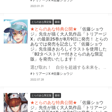
#トリアージX
#佐藤ショウジ
2023.01.31
とらのあな限定版
書籍
★とらのあな特典公開★
「佐藤ショウ
ジ」先生が描く大人気作品「トリアージ
X」の最新25巻が8月9日に発売！ とらの
あなでは発売を記念して「佐藤ショウ
ジ」先生描きおろしイラストを使用した
「B2タペストリー付きとらのあな限定
版」を発売いたします！
選び取れ！ 自分を超越する未来を。 「月刊ドラゴンエイジ」人気作品、「トリアージX」の最新25巻が2022年8月9日（火）に発売！ とらのあなでは発売を記念して毎巻大好評をいただいている「B2タペストリー付きとらのあな限定版」を今回も発売いたします。 イラストは「佐藤ショウジ」先生の描き下ろし！ 是非この機会にお買い求めください！
#トリアージX
#佐藤ショウジ
2022.07.28
とらのあな限定版
書籍
★とらのあな特典公開★
「佐藤ショウ
ジ」先生が描く大人気作品「トリアージ