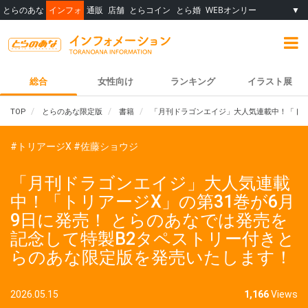
とらのあな
インフォ
通販
店舗
とらコイン
とら婚
WEBオンリー
▼
総合
女性向け
ランキング
イラスト展
TOP
とらのあな限定版
書籍
「月刊ドラゴンエイジ」大人気連載中！「トリ
#トリアージX
#佐藤ショウジ
「月刊ドラゴンエイジ」大人気連載
中！「トリアージX」の第31巻が6月
9日に発売！ とらのあなでは発売を
記念して特製B2タペストリー付きと
らのあな限定版を発売いたします！
2026.05.15
1,166
Views