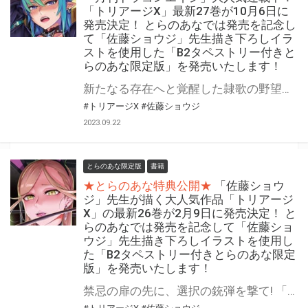
「トリアージX」最新27巻が10月6日に
発売決定！ とらのあなでは発売を記念し
て「佐藤ショウジ」先生描き下ろしイラ
ストを使用した「B2タペストリー付きと
らのあな限定版」を発売いたします！
新たなる存在へと覚醒した隷歌の野望は、未知の領域へ。 「月刊ドラゴンエイジ」大人気作「トリアージX」最新27巻が10月6日(金)に発売決定！ とらのあなでは発売を記念して毎巻大好評をいただいている 「B2タペストリー付きとらのあな限定版」を今回も発売いたします。 イラストは「佐藤ショウジ」先生の描き下ろしです！ 是非この機会にお買い求めください！
#トリアージX
#佐藤ショウジ
2023.09.22
とらのあな限定版
書籍
★とらのあな特典公開★
「佐藤ショウ
ジ」先生が描く大人気作品「トリアージ
X」の最新26巻が2月9日に発売決定！ と
らのあなでは発売を記念して「佐藤ショ
ウジ」先生描き下ろしイラストを使用し
た「B2タペストリー付きとらのあな限定
版」を発売いたします！
禁忌の扉の先に、選択の銃弾を撃て! 「月刊ドラゴンエイジ」人気作品、「トリアージX」の最新26巻が2月9日(木)に発売決定！ とらのあなでは発売を記念して毎巻大好評をいただいている 「B2タペストリー付きとらのあな限定版」を今回も発売いたします。 イラストは「佐藤ショウジ」先生の描き下ろしです！ 是非この機会にお買い求めください！