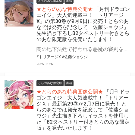
とらのあな限定版
書籍
★とらのあな特典公開★
「月刊ドラゴン
エイジ」大人気連載中！「トリアージ
X」の第30巻が9月9日に発売！とらのあ
なでは発売を記念して「佐藤ショウジ」
先生描き下ろしB2タペストリー付きとら
のあな限定版を発売いたします！
闇の地下法廷で行われる悪魔の審判を、ブラックラベルの閃光が切り裂く！ 「トリアージX」の第30巻が9月9日（火）に発売！ とらのあなでは発売を記念して「描き下ろしB2タペストリー」付きとらのあな限定版を発売いたします。 イラストは「佐藤ショウジ」先生の描き下ろしイラストです！ とらのあな限定版は数量限定となりますので是非お早めにお求めください！
#トリアージX
#佐藤ショウジ
2025.08.26
とらのあな限定版
書籍
★とらのあな特典画像公開★
「月刊ドラ
ゴンエイジ」大人気連載中！「トリアー
ジＸ」最新第29巻が2月7日に発売！ と
らのあなでは発売を記念して「佐藤ショ
ウジ」先生描き下ろしイラストを使用し
た「B2タペストリー付きとらのあな限定
版」を発売いたします！