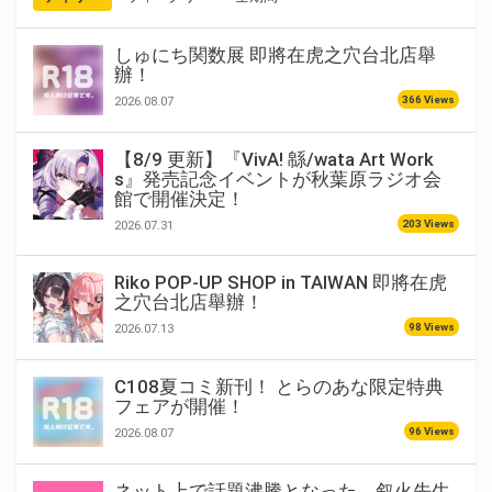
しゅにち関数展 即將在虎之穴台北店舉
辦！
366 Views
2026.08.07
【8/9 更新】『VivA! 緜/wata Art Work
s』発売記念イベントが秋葉原ラジオ会
館で開催決定！
203 Views
2026.07.31
Riko POP-UP SHOP in TAIWAN 即將在虎
之穴台北店舉辦！
98 Views
2026.07.13
C108夏コミ新刊！ とらのあな限定特典
フェアが開催！
96 Views
2026.08.07
ネット上で話題沸騰となった、叙火先生