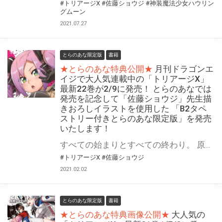
#トリアージX
#佐藤ショウジ
#神装魔法少女ハウリン
グムーン
2021.07.27
とらのあな限定版
書籍
★とらのあな特典公開★
月刊ドラゴンエ
イジで大人気連載中の「トリアージX」
最新22巻が2/9に発売！ とらのあなでは
発売を記念して「佐藤ショウジ」先生描
きおろしイラストを使用した 「B2タペ
ストリー付きとらのあな限定版」を発売
いたします！
すべての始まりとすべての終わり。 原罪を背負った男・望月院長の選択は? 月刊ドラゴンエイジで大人気連載中の「トリアージX」最新22巻が2021年2月9日に発売！ 最新22巻の発売を記念して、とらのあなでは毎巻大好評をいただいている「佐藤ショウジ」先生の描きおろしイラストを使用した「B2タペストリー付きとらのあな限定版」を、今回も発売いたします！ 是非この機会にお買い求めください！
#トリアージX
#佐藤ショウジ
2021.02.02
とらのあな限定版
書籍
★とらのあな特典画像公開★
大人気の