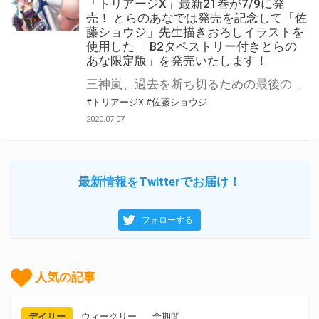
「トリアージX」最新21巻が7/9に発
売！ とらのあなでは発売を記念して「佐
藤ショウジ」先生描きおろしイラストを
使用した 「B2タペストリー付きとらの
あな限定版」を発売いたします！
三神嵐、過去を断ち切るための最後の戦い。 月刊ドラゴンエイジで大人気連載中の「トリアージX」最新21巻が2020年7月9日に発売！ 最新21巻の発売を記念して、とらのあなでは毎巻大好評をいただいている 「佐藤ショウジ」先生の描きおろしのイラストを使用した「B2タペストリー付きとらのあな限定版」を今回も発売いたします。 是非この機会にお買い求めください！
#トリアージX
#佐藤ショウジ
2020.07.07
最新情報をTwitterでお届け！
フォローする
人気の記事
デイリー
ウィークリー
全期間