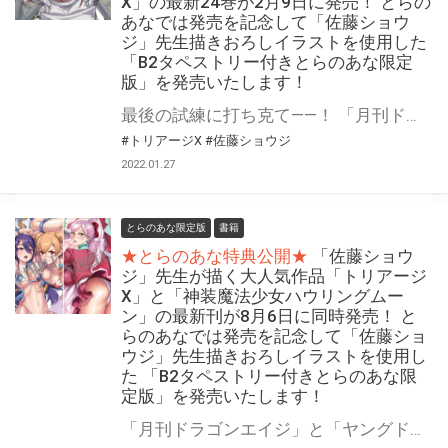
X」の最新24巻が2月9日に発売！ とらの
あなでは発売を記念して「佐藤ショウ
ジ」先生描きおろしイラストを使用した
「B2タペストリー付きとらのあな限定
版」を発売いたします！
最後の試練に打ち克て――！ 「月刊ドラゴンエイジ」人気作品、「トリアージX」の最新24巻が2022年2月9日（水）に発売！ とらのあなでは発売を記念して毎巻大好評をいただいている 「B2タペストリー付きとらのあな限定版」を今回も発売いたします。 イラストは「佐藤ショウジ」先生の描き下ろし！ 是非この機会にお買い求めください！
#トリアージX
#佐藤ショウジ
2022.01.27
とらのあな限定版
書籍
★とらのあな特典公開★
「佐藤ショウ
ジ」先生が描く大人気作品「トリアージ
X」と「神装魔法少女ハウリングムー
ン」の最新刊が8月6日に同時発売！ と
らのあなでは発売を記念して「佐藤ショ
ウジ」先生描きおろしイラストを使用し
た 「B2タペストリー付きとらのあな限
定版」を発売いたします！
「月刊ドラゴンエイジ」と「ヤングドラゴンエイジ」の人気作品「トリアージX」と「神装魔法少女ハウリングムーン」の最新刊が2021年8月6日に同時発売！ とらのあなでは発売を記念して毎巻大好評をいただいている「B2タペストリー付きとらのあな限定版」を今回も発売いたします。 イラストは両作品とも「佐藤ショウジ」先生の描き下ろし！ 是非この機会にお買い求めください！