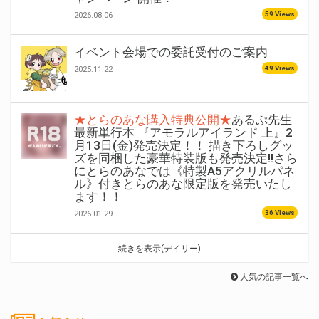
59 Views
2026.08.06
イベント会場での委託受付のご案内
49 Views
2025.11.22
★とらのあな購入特典公開★
あるぷ先生
最新単行本 『アモラルアイランド 上』2
月13日(金)発売決定！！ 描き下ろしグッ
ズを同梱した豪華特装版も発売決定!!さら
にとらのあなでは《特製A5アクリルパネ
ル》付きとらのあな限定版を発売いたし
ます！！
36 Views
2026.01.29
続きを表示(デイリー)
人気の記事一覧へ