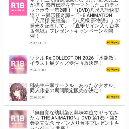
が描く 都市伝説をテーマとしたエロティ
ックホラー第2弾！『(DVD)八尺八話快樂
巡り ～異形怪奇譚～ THE ANIMATION
『八尺様 完結編』『八尺様 夢物語』』の
発売を記念して、 『直筆サイン入り台本
＆色紙』プレゼントキャンペーンを開
催！
94 Views
2017.11.13
ツクル Re:COLLECTION 2026「水龍敬」
イラスト展グッズ受注再販決定！
90 Views
2026.08.03
緜先生主宰サークル「あったかタオル」
同人作品の期間限定販売が決定！
59 Views
2026.08.04
『無自覚な幼馴染と興味本位でヤってみ
たら THE ANIMATION』DVD 第1巻・第2
巻発売記念 サイン入り台本プレゼントキ
ャンペーン 開催！