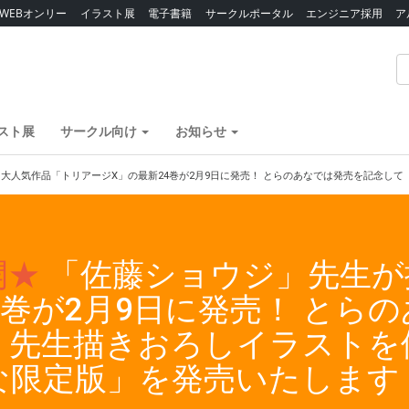
WEBオンリー
イラスト展
電子書籍
サークルポータル
エンジニア採用
ア
スト展
サークル向け
お知らせ
大人気作品「トリアージX」の最新24巻が2月9日に発売！ とらのあなでは発売を記念し
開★
「佐藤ショウジ」先生が
4巻が2月9日に発売！ とら
先生描きおろしイラストを使
な限定版」を発売いたします