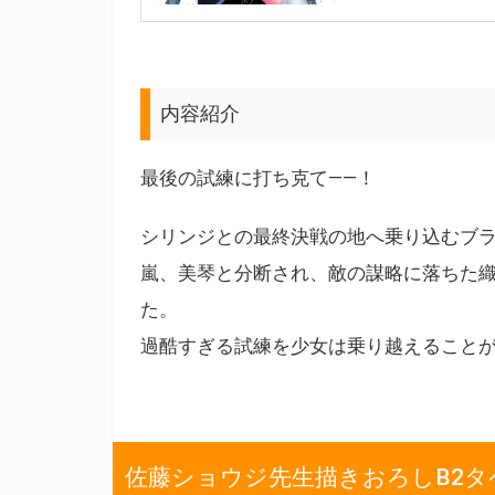
内容紹介
最後の試練に打ち克て――！
シリンジとの最終決戦の地へ乗り込むブ
嵐、美琴と分断され、敵の謀略に落ちた
た。
過酷すぎる試練を少女は乗り越えることがで
佐藤ショウジ先生描きおろしB2タ