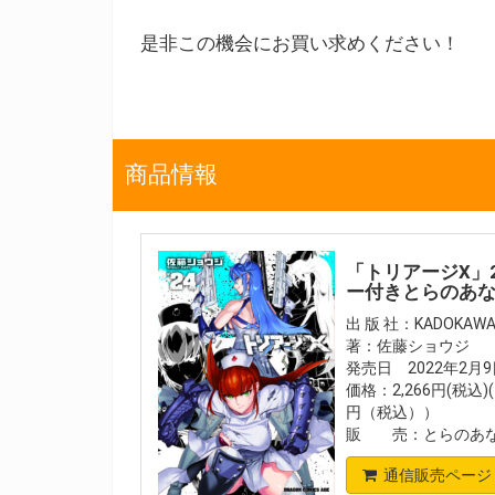
是非この機会にお買い求めください！
商品情報
「トリアージX」
ー付きとらのあ
出 版 社：KADOKAW
著：佐藤ショウジ
発売日 2022年2月
価格：2,266円(税込
円（税込））
販 売：とらのあな
通信販売ページ