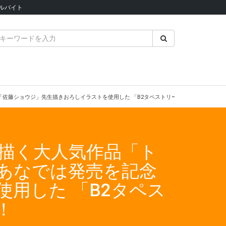
ルバイト
て「佐藤ショウジ」先生描きおろしイラストを使用した 「B2タペストリー付きとらのあな限
描く大人気作品「ト
のあなでは発売を記念
用した 「B2タペス
！