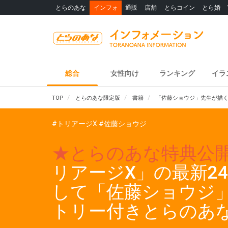
とらのあな
インフォ
通販
店舗
とらコイン
とら婚
総合
女性向け
ランキング
イラ
TOP
とらのあな限定版
書籍
「佐藤ショウジ」先生が描く
#トリアージX
#佐藤ショウジ
★とらのあな特典公
リアージX」の最新2
して「佐藤ショウジ」
トリー付きとらのあ