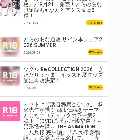
校』が8月21日発売！とらのあな
限定版も♥ なんとアクスタは3
種！
115 Views
2026.06.19
とらのあな通販 サイン本フェア2
026 SUMMER
92 Views
2026.08.03
ツクル Re:COLLECTION 2026「き
ただりょうま」イラスト展グッズ
受注再販決定！
74 Views
2026.08.03
ネット上で話題沸騰となった、叙
火先生が描く 都市伝説をテーマ
としたエロティックホラー第2
弾！『(DVD)八尺八話快樂巡り ～
異形怪奇譚～ THE ANIMATION
『八尺様 完結編』『八尺様 夢物
語』』の発売を記念して、 『直