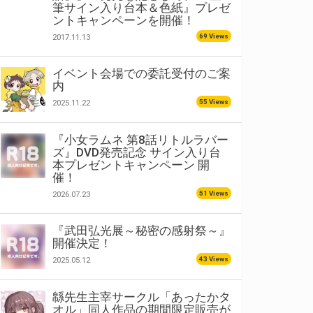
筆サイン入り台本＆色紙』プレゼ
ントキャンペーンを開催！
69 Views
2017.11.13
イベント会場での委託受付のご案
内
55 Views
2025.11.22
『小女ラムネ 第8話リトルラバー
ズ』DVD発売記念 サイン入り台
本プレゼントキャンペーン 開
催！
51 Views
2026.07.23
『武田弘光展～秘密の感射祭～』
開催決定！
43 Views
2025.05.12
緜先生主宰サークル「あったかタ
オル」同人作品の期間限定販売が