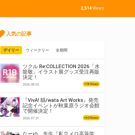
2,514
Views
人気の記事
デイリー
ウィークリー
全期間
ツクル Re:COLLECTION 2026「水
龍敬」イラスト展グッズ受注再販
決定！
178 Views
2026.08.03
『VivA! 緜/wata Art Works』発売
記念イベントが秋葉原ラジオ会館
で開催決定！
142 Views
2026.07.31
なーゆ。先生『私立メロ高等学