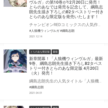
ヴルガ」の第10巻が12月20日に発売！
とらのあなでは発売を記念して、綱島志
朗先生描き下ろしのB2タペストリー付き
とらのあな限定版を発売いたします！
チャンピオンREDコミックスの人気作品「人狼機ウィンヴルガ」の最新10巻が12月20日(月)に発売！ とらのあなでは発売を記念して、綱島志朗先生描き下ろしのB2タペストリー付きとらのあな限定版を発売いたします。 とらのあな限定版は数量限定となりますので、是非お早めにお求めください！
#人狼機ウィンヴルガ
#綱島志朗
2021.12.14
とらのあな限定版
書籍
新章開幕！「人狼機ウィンヴルガ」最新
9巻、綱島志朗先生描き下ろしB2タペス
トリー付きとらのあな限定版 4月20日
（火）発売！
綱島志朗先生の人気タイトル「人狼機ウィンヴルガ」9巻が4月20日（火）発売！ 天津之黄泉を出発し、ドミネイターから各ボイドを解放していく真白。 その真白の前に飛花の昔の仲間フォルカからかつての強敵、グロリアを助けてくれとの通信が入り･････!? より苛烈さを増す新章開幕!! とらのあなでは今巻も綱島志朗先生描き下ろしイラストを用いたB2タペストリー付き限定版を販売いたします！ 有償特典タペストリーは、ナニかを迎え入れるかのような真白さんの今回もハートマーク修正必須な逸品です！ とらのあなでしか買えない限定版をお見逃しなく！
#綱島志朗
2021.04.01