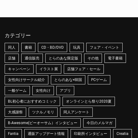
カテゴリー
同人
書籍
CD・BD/DVD
玩具
フェア・イベント
店舗
通信販売
とらのあな限定版
その他
電子書籍
キャンペーン
イラスト展
店舗フェア・セール
女性向けサークル紹介
とらのあな×韓国
PCゲーム
一般ゲーム
女性向け
アプリ
BL初心者におすすめコミック
オンラインとら祭り2020夏
大感謝祭
ツクルノモリ
同人アンケート
B-Awesome(ビーオーサム）インタビュー
今日のメルマガ
Fantia
通販アップデート情報
印刷所インタビュー
Creatia