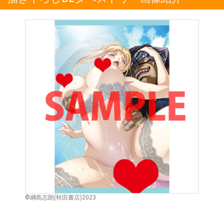
©綱島志朗(秋田書店)2023