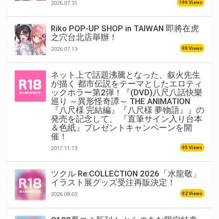
196 Views
2026.07.31
Riko POP-UP SHOP in TAIWAN 即將在虎
之穴台北店舉辦！
98 Views
2026.07.13
ネット上で話題沸騰となった、叙火先生
が描く 都市伝説をテーマとしたエロティ
ックホラー第2弾！『(DVD)八尺八話快樂
巡り ～異形怪奇譚～ THE ANIMATION
『八尺様 完結編』『八尺様 夢物語』』の
発売を記念して、 『直筆サイン入り台本
＆色紙』プレゼントキャンペーンを開
催！
95 Views
2017.11.13
ツクル Re:COLLECTION 2026「水龍敬」
イラスト展グッズ受注再販決定！
92 Views
2026.08.03