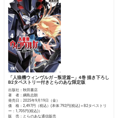
「人狼機ウィンヴルガ ―叛逆篇―」4巻 描き下ろし
B2タペストリー付きとらのあな限定版
出版社：秋田書店
著 者：綱島志朗
発売日：2025年9月19日（金）
価 格：2,497円（税込）(本体:792円(税込)＋B2タペストリ
ー：1,705円(税込)）
販 売：とらのあな通信販売