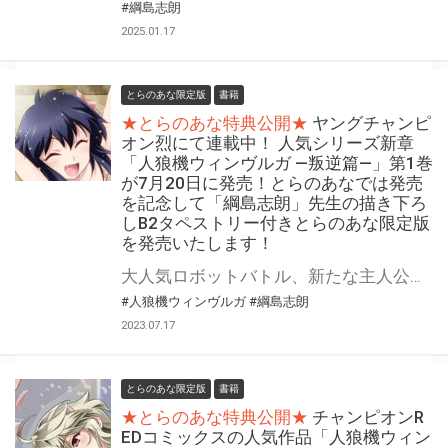
#綱島志朗
2025.01.17
とらのあな限定版
書籍
★とらのあな特典公開★
ヤングチャンピ
オン烈にて連載中！ 人気シリーズ新章
「人狼機ウィンヴルガ ―叛逆篇―」第1巻
が7月20日に発売！とらのあなでは発売
を記念して「綱島志朗」先生の描き下ろ
しB2タペストリー付きとらのあな限定版
を発売いたします！
大人気ロボットバトル、新たな主人公で待望の新章スタート! 「人狼機ウィンヴルガ ―叛逆篇―」第1巻が2023年7月20日(木)に発売！ とらのあなでは発売を記念して「B2タペストリー付き」とらのあな限定版を発売いたします。 イラストは「綱島志朗」先生の描き下ろしイラストです！ とらのあな限定版の数は限られていますので是非お早めにお求めください！
#人狼機ウィンヴルガ
#綱島志朗
2023.07.17
とらのあな限定版
書籍
★とらのあな特典公開★
チャンピオンR
EDコミックスの人気作品「人狼機ウィン