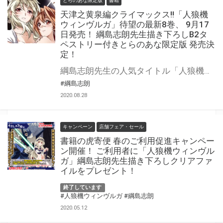
とらのあな限定版
書籍
天津之黄泉編クライマックス!!「人狼機
ウィンヴルガ」待望の最新8巻、 9月17
日発売！ 綱島志朗先生描き下ろしB2タ
ペストリー付きとらのあな限定版 発売決
定！
綱島志朗先生の人気タイトル「人狼機ウィンヴルガ」8巻が9月17日（木）発売！ 真なる力に目覚めた真白の元に飛花とゼインも集結！ 対するドミネイターは新兵器を投入し、全てを破壊しようと目論む。 誰もが諦めかけた時、青歌の歌声が人々に蜂起を促した。 マジコも青歌の想いに応え、真白に奥の手を提案する。それは!? とらのあなでは今巻も綱島志朗先生描き下ろしイラストを用いたB2タペストリー付き限定版を販売いたします！今巻でも大活躍の、真白・飛花・青歌・マジコが大集合のタペストリー！ とらのあなでしか買えない限定版をお見逃しなく！
#綱島志朗
2020.08.28
キャンペーン
店舗フェア・セール
書籍の虎寄便 春のご利用促進キャンペー
ン開催！ ご利用者に「人狼機ウィンヴル
ガ」綱島志朗先生描き下ろしクリアファ
イルをプレゼント！
終了しています
#人狼機ウィンヴルガ
#綱島志朗
2020.05.12