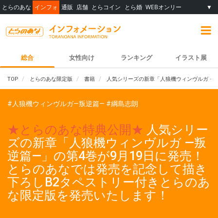
とらのあな
インフォ
通販
店舗
とらコイン
とら婚
WEBオンリー
▼
総合
女性向け
ランキング
イラスト展
TOP
とらのあな限定版
書籍
人気シリーズの新章「人狼機ウィンヴルガ ―
#人狼機ウィンヴルガ―叛逆篇―
#綱島志朗
★とらのあな特典公開★
人気シリー
ズの新章「人狼機ウィンヴルガ ―叛
逆篇―」の第4巻が9月19日に発売！
とらのあなでは発売を記念して描き
下ろしB2タペストリー付きとらのあ
な限定版を発売いたします！