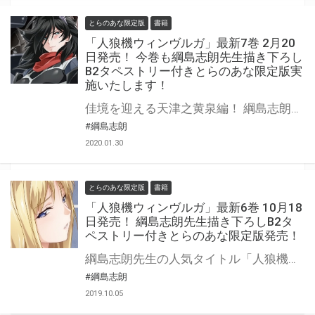
とらのあな限定版
書籍
「人狼機ウィンヴルガ」最新7巻 2月20
日発売！ 今巻も綱島志朗先生描き下ろし
B2タペストリー付きとらのあな限定版実
施いたします！
佳境を迎える天津之黄泉編！ 綱島志朗先生の人気タイトル「人狼機ウィンヴルガ」7巻が2月20日（木）に発売！ とらのあなでは綱島志朗先生描き下ろしイラストを用いたB2タペストリー付き限定版を販売いたします！ 今回のタペストリーに登場するのは、おなじみ真白さんに、皆様待望、サービスシーン初参戦のヨミ様！ とらのあな通常特典クリアファイルもヨミ様！ で今回のとらはヨミ様づくしです！ とらのあなでしか買えない限定版＆もらえない特典をお見逃しなく！
#綱島志朗
2020.01.30
とらのあな限定版
書籍
「人狼機ウィンヴルガ」最新6巻 10月18
日発売！ 綱島志朗先生描き下ろしB2タ
ペストリー付きとらのあな限定版発売！
綱島志朗先生の人気タイトル「人狼機ウィンヴルガ」6巻が10月18日（金）に発売決定！ とらのあなでは綱島志朗先生描き下ろしイラストを用いたB2タペストリー付き限定版を販売いたします！ 今回、タペストリーに登場するのは、真白とグロリア！ 二大人気キャラ（当社調べ）のアダルティーなイラストでお届けいたします！ とらのあなでしか買えない限定版をお見逃しなく！
#綱島志朗
2019.10.05