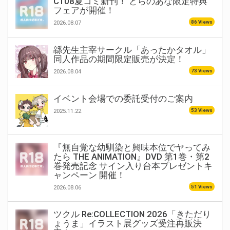
C108夏コミ新刊！ とらのあな限定特典
フェアが開催！
86 Views
2026.08.07
緜先生主宰サークル「あったかタオル」
同人作品の期間限定販売が決定！
73 Views
2026.08.04
イベント会場での委託受付のご案内
53 Views
2025.11.22
『無自覚な幼馴染と興味本位でヤってみ
たら THE ANIMATION』DVD 第1巻・第2
巻発売記念 サイン入り台本プレゼントキ
ャンペーン 開催！
51 Views
2026.08.06
ツクル Re:COLLECTION 2026「きただり
ょうま」イラスト展グッズ受注再販決