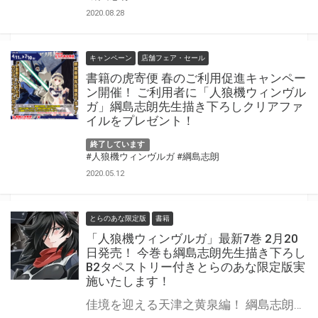
2020.08.28
キャンペーン
店舗フェア・セール
書籍の虎寄便 春のご利用促進キャンペー
ン開催！ ご利用者に「人狼機ウィンヴル
ガ」綱島志朗先生描き下ろしクリアファ
イルをプレゼント！
終了しています
#人狼機ウィンヴルガ
#綱島志朗
2020.05.12
とらのあな限定版
書籍
「人狼機ウィンヴルガ」最新7巻 2月20
日発売！ 今巻も綱島志朗先生描き下ろし
B2タペストリー付きとらのあな限定版実
施いたします！
佳境を迎える天津之黄泉編！ 綱島志朗先生の人気タイトル「人狼機ウィンヴルガ」7巻が2月20日（木）に発売！ とらのあなでは綱島志朗先生描き下ろしイラストを用いたB2タペストリー付き限定版を販売いたします！ 今回のタペストリーに登場するのは、おなじみ真白さんに、皆様待望、サービスシーン初参戦のヨミ様！ とらのあな通常特典クリアファイルもヨミ様！ で今回のとらはヨミ様づくしです！ とらのあなでしか買えない限定版＆もらえない特典をお見逃しなく！