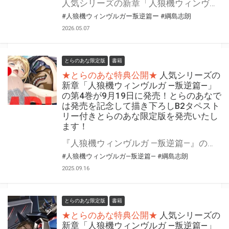
人気シリーズの新章「人狼機ウィンヴルガ ー叛逆篇ー」の第5巻が5月20日（水）に発売！ とらのあなでは発売を記念して「綱島志朗」先生描き下ろしB2タペストリー付きとらのあな限定版を発売いたします。 とらのあな限定版は数量限定となりますので是非お早めにお求めください！
#人狼機ウィンヴルガー叛逆篇ー
#綱島志朗
2026.05.07
とらのあな限定版
書籍
★とらのあな特典公開★
人気シリーズの
新章「人狼機ウィンヴルガ ―叛逆篇―」
の第4巻が9月19日に発売！とらのあなで
は発売を記念して描き下ろしB2タペスト
リー付きとらのあな限定版を発売いたし
ます！
『人狼機ウィンヴルガ ―叛逆篇―』の第4巻が9月19日(金)に発売！ とらのあなでは発売を記念して「描き下ろしB2タペストリー付き」とらのあな限定版を発売いたします。 とらのあな限定版の数は限られていますので是非お早めにお求めください！
#人狼機ウィンヴルガ―叛逆篇―
#綱島志朗
2025.09.16
とらのあな限定版
書籍
★とらのあな特典公開★
人気シリーズの
新章「人狼機ウィンヴルガ ―叛逆篇―」