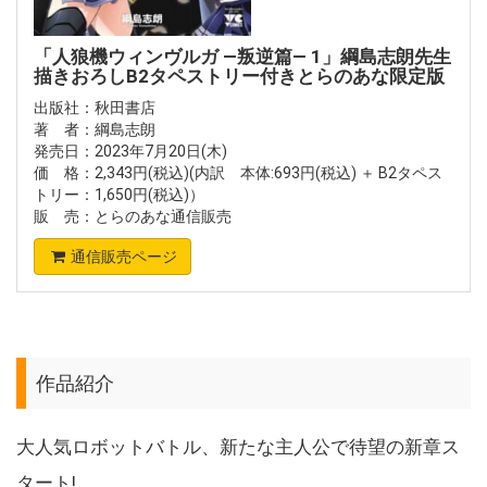
「人狼機ウィンヴルガ ―叛逆篇― 1」綱島志朗先生
描きおろしB2タペストリー付きとらのあな限定版
出版社：秋田書店
著 者：綱島志朗
発売日：2023年7月20日(木)
価 格：2,343円(税込)(内訳 本体:693円(税込) ＋ B2タペス
トリー：1,650円(税込)）
販 売：とらのあな通信販売
通信販売ページ
作品紹介
大人気ロボットバトル、新たな主人公で待望の新章ス
タート!