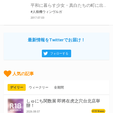
平和に暮らす少女・真白たちの町に出現した侵略者ドミネイター! 人を人とも思わぬ非情なる所業に真白が怒りに震える時、町を守護する守人が目覚める!! 本格巨大ロボット・アクション『人狼機ウィンヴルガ』の最新2巻が7/20(木）発売！ とらのあなではこちらの発売を記念して、「綱島志朗先生描き下ろしアクリルキーホルダー2種セット付き」 が付録となった“とらのあな限定版”をご用意させて頂きました！! とらのあな限定版は数に限りがございますので予約を含め是非ともお早めにお求めください！！
#人狼機ウィンヴルガ
2017.07.03
最新情報をTwitterでお届け！
フォローする
人気の記事
デイリー
ウィークリー
全期間
しゅにち関数展 即將在虎之穴台北店舉
辦！
415 Views
2026.08.07