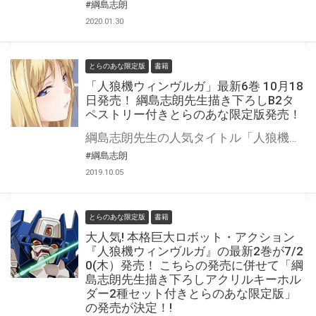
#綱島志朗
2020.01.30
とらのあな限定版
書籍
「人狼機ウィンヴルガ」最新6巻 10月18
日発売！ 綱島志朗先生描き下ろしB2タ
ペストリー付きとらのあな限定版発売！
綱島志朗先生の人気タイトル「人狼機ウィンヴルガ」6巻が10月18日（金）に発売決定！ とらのあなでは綱島志朗先生描き下ろしイラストを用いたB2タペストリー付き限定版を販売いたします！ 今回、タペストリーに登場するのは、真白とグロリア！ 二大人気キャラ（当社調べ）のアダルティーなイラストでお届けいたします！ とらのあなでしか買えない限定版をお見逃しなく！
#綱島志朗
2019.10.05
とらのあな限定版
書籍
大人気! 本格巨大ロボット・アクション
『人狼機ウィンヴルガ』の最新2巻が7/2
0(木）発売！ こちらの発売に併せて「綱
島志朗先生描き下ろしアクリルキーホル
ダー2種セット付きとらのあな限定版」
の発売が決定！!