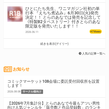
ひとにたち先生、ワニマガジン社初の単
行本 『えちち煮込み』6月30日(火)発売
決定！！ とらのあなでは発売を記念して
《特製B2タペストリー》付きとらのあな
限定版を発売いたします！！
47 Views
2026.06.11
続きを表示(デイリー)
人気の記事一覧へ
お知らせ
コミックマーケット108会場に委託受付回収所を設置
します！
2026.08.08
サークル様向け
【2026年7月集計分】とらのあなで今最もアツい男性
向け人気ジャンルを「販売数と作品登録数」のランキ