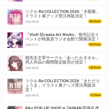
ツクル Re:COLLECTION 2026「水龍敬」
イラスト展グッズ受注再販決定！
250 Views
2026.08.03
『VivA! 緜/wata Art Works』発売記念イ
ベントが秋葉原ラジオ会館で開催決定！
150 Views
2026.07.31
緜先生主宰サークル「あったかタオル」
同人作品の期間限定販売が決定！
125 Views
2026.08.04
ツクル Re:COLLECTION 2026「きただり
ょうま」イラスト展グッズ受注再販決
定！
91 Views
2026.08.03
Riko POP-UP SHOP in TAIWAN 即將在虎