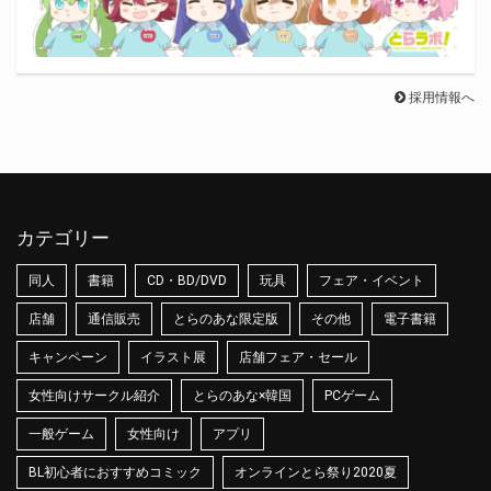
採用情報へ
カテゴリー
同人
書籍
CD・BD/DVD
玩具
フェア・イベント
店舗
通信販売
とらのあな限定版
その他
電子書籍
キャンペーン
イラスト展
店舗フェア・セール
女性向けサークル紹介
とらのあな×韓国
PCゲーム
一般ゲーム
女性向け
アプリ
BL初心者におすすめコミック
オンラインとら祭り2020夏