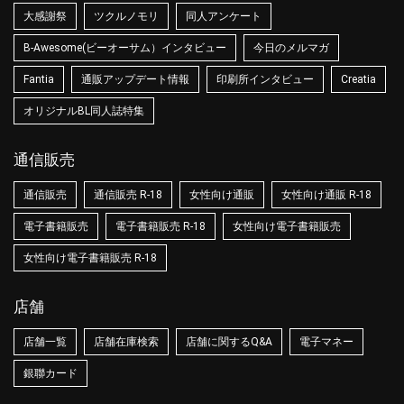
大感謝祭
ツクルノモリ
同人アンケート
B-Awesome(ビーオーサム）インタビュー
今日のメルマガ
Fantia
通販アップデート情報
印刷所インタビュー
Creatia
オリジナルBL同人誌特集
通信販売
通信販売
通信販売 R-18
女性向け通販
女性向け通販 R-18
電子書籍販売
電子書籍販売 R-18
女性向け電子書籍販売
女性向け電子書籍販売 R-18
店舗
店舗一覧
店舗在庫検索
店舗に関するQ&A
電子マネー
銀聯カード