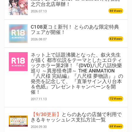
之穴台北店舉辦！
88 Views
2026.07.13
C108夏コミ新刊！ とらのあな限定特典
フェアが開催！
82 Views
2026.08.07
ネット上で話題沸騰となった、叙火先生
が描く 都市伝説をテーマとしたエロティ
ックホラー第2弾！『(DVD)八尺八話快樂
巡り ～異形怪奇譚～ THE ANIMATION
『八尺様 完結編』『八尺様 夢物語』』の
発売を記念して、 『直筆サイン入り台本
＆色紙』プレゼントキャンペーンを開
催！
72 Views
2017.11.13
【9/30更新】
とらのあなの店舗で利用で
きるキャッシュレス支払方法一覧
68 Views
2024.09.30