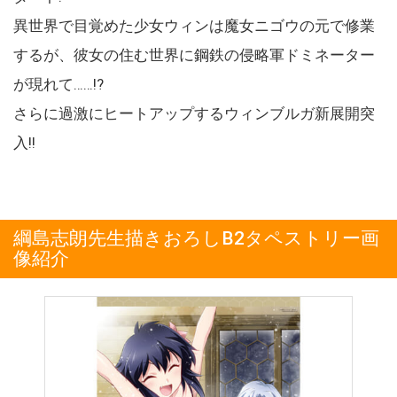
異世界で目覚めた少女ウィンは魔女ニゴウの元で修業
するが、彼女の住む世界に鋼鉄の侵略軍ドミネーター
が現れて……!?
さらに過激にヒートアップするウィンブルガ新展開突
入!!
綱島志朗先生描きおろしB2タペストリー画
像紹介