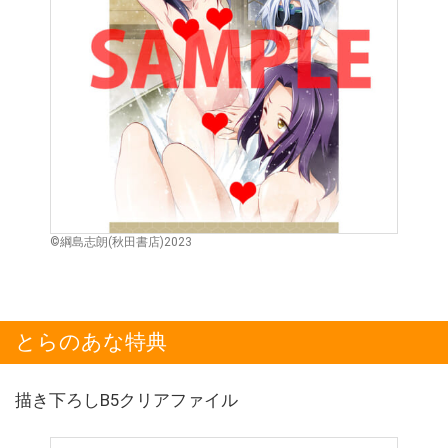
©綱島志朗(秋田書店)2023
とらのあな特典
描き下ろしB5クリアファイル