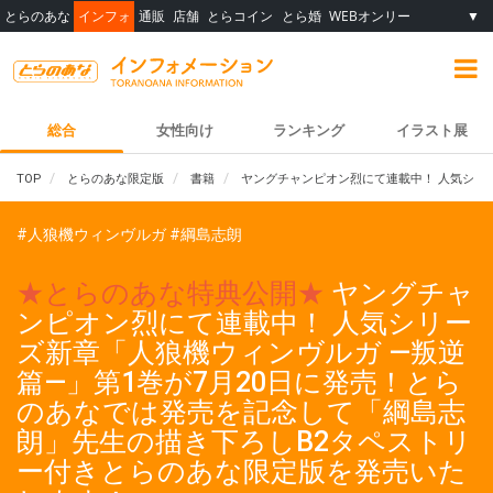
とらのあな
インフォ
通販
店舗
とらコイン
とら婚
WEBオンリー
▼
総合
女性向け
ランキング
イラスト展
TOP
とらのあな限定版
書籍
ヤングチャンピオン烈にて連載中！ 人気シリ
#人狼機ウィンヴルガ
#綱島志朗
★とらのあな特典公開★
ヤングチャ
ンピオン烈にて連載中！ 人気シリー
ズ新章「人狼機ウィンヴルガ ―叛逆
篇―」第1巻が7月20日に発売！とら
のあなでは発売を記念して「綱島志
朗」先生の描き下ろしB2タペストリ
ー付きとらのあな限定版を発売いた