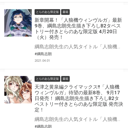
とらのあな限定版
書籍
新章開幕！「人狼機ウィンヴルガ」最新
9巻、綱島志朗先生描き下ろしB2タペス
トリー付きとらのあな限定版 4月20日
（火）発売！
綱島志朗先生の人気タイトル「人狼機ウィンヴルガ」9巻が4月20日（火）発売！ 天津之黄泉を出発し、ドミネイターから各ボイドを解放していく真白。 その真白の前に飛花の昔の仲間フォルカからかつての強敵、グロリアを助けてくれとの通信が入り･････!? より苛烈さを増す新章開幕!! とらのあなでは今巻も綱島志朗先生描き下ろしイラストを用いたB2タペストリー付き限定版を販売いたします！ 有償特典タペストリーは、ナニかを迎え入れるかのような真白さんの今回もハートマーク修正必須な逸品です！ とらのあなでしか買えない限定版をお見逃しなく！
#綱島志朗
2021.04.01
とらのあな限定版
書籍
天津之黄泉編クライマックス!!「人狼機
ウィンヴルガ」待望の最新8巻、 9月17
日発売！ 綱島志朗先生描き下ろしB2タ
ペストリー付きとらのあな限定版 発売決
定！
綱島志朗先生の人気タイトル「人狼機ウィンヴルガ」8巻が9月17日（木）発売！ 真なる力に目覚めた真白の元に飛花とゼインも集結！ 対するドミネイターは新兵器を投入し、全てを破壊しようと目論む。 誰もが諦めかけた時、青歌の歌声が人々に蜂起を促した。 マジコも青歌の想いに応え、真白に奥の手を提案する。それは!? とらのあなでは今巻も綱島志朗先生描き下ろしイラストを用いたB2タペストリー付き限定版を販売いたします！今巻でも大活躍の、真白・飛花・青歌・マジコが大集合のタペストリー！ とらのあなでしか買えない限定版をお見逃しなく！
#綱島志朗