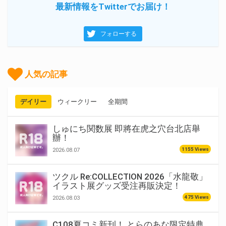
最新情報をTwitterでお届け！
フォローする
人気の記事
デイリー
ウィークリー
全期間
しゅにち関数展 即將在虎之穴台北店舉
辦！
1155 Views
2026.08.07
ツクル Re:COLLECTION 2026「水龍敬」
イラスト展グッズ受注再販決定！
475 Views
2026.08.03
C108夏コミ新刊！ とらのあな限定特典