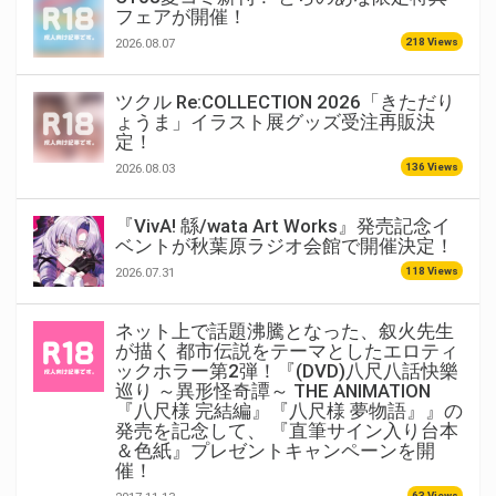
フェアが開催！
218 Views
2026.08.07
ツクル Re:COLLECTION 2026「きただり
ょうま」イラスト展グッズ受注再販決
定！
136 Views
2026.08.03
『VivA! 緜/wata Art Works』発売記念イ
ベントが秋葉原ラジオ会館で開催決定！
118 Views
2026.07.31
ネット上で話題沸騰となった、叙火先生
が描く 都市伝説をテーマとしたエロティ
ックホラー第2弾！『(DVD)八尺八話快樂
巡り ～異形怪奇譚～ THE ANIMATION
『八尺様 完結編』『八尺様 夢物語』』の
発売を記念して、 『直筆サイン入り台本
＆色紙』プレゼントキャンペーンを開
催！
63 Views