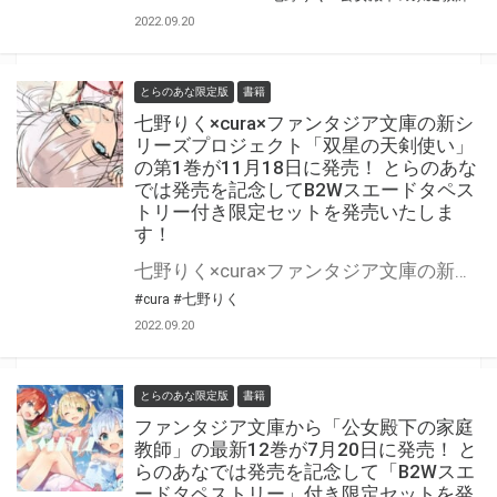
2022.09.20
とらのあな限定版
書籍
七野りく×cura×ファンタジア文庫の新シ
リーズプロジェクト「双星の天剣使い」
の第1巻が11月18日に発売！ とらのあな
では発売を記念してB2Wスエードタペス
トリー付き限定セットを発売いたしま
す！
七野りく×cura×ファンタジア文庫の新シリーズプロジェクト『双星の天剣使い』の第1巻が11月18日(金)に発売！ とらのあなでは発売を記念して「B2Wスエードタペストリー付き」限定セットを発売いたします。 是非この機会にお買い求めください！
#cura
#七野りく
2022.09.20
とらのあな限定版
書籍
ファンタジア文庫から「公女殿下の家庭
教師」の最新12巻が7月20日に発売！ と
らのあなでは発売を記念して「B2Wスエ
ードタペストリー」付き限定セットを発