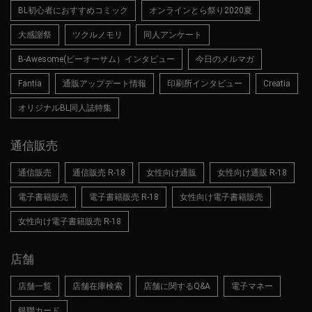
BL初心者におすすめコミック
オンラインとら祭り2020夏
大感謝祭
ツクルノモリ
同人アンケート
B-Awesome(ビーオーサム）インタビュー
今日のメルマガ
Fantia
通販アップデート情報
印刷所インタビュー
Creatia
オリジナルBL同人誌特集
通信販売
通信販売
通信販売 R-18
女性向け通販
女性向け通販 R-18
電子書籍販売
電子書籍販売 R-18
女性向け電子書籍販売
女性向け電子書籍販売 R-18
店舗
店舗一覧
店舗在庫検索
店舗に関するQ&A
電子マネー
銀聯カード