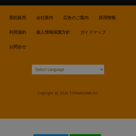
委託販売
会社案内
広告のご案内
採用情報
利用規約
個人情報保護方針
ガイドマップ
お問合せ
Copyright
2026 TORANOANA Inc.