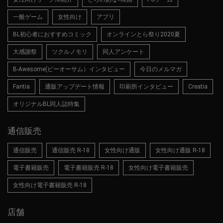
一般ゲーム
女性向け
アプリ
BL初心者におすすめコミック
オンラインとら祭り2020夏
大感謝祭
ツクルノモリ
同人アンケート
B-Awesome(ビーオーサム）インタビュー
今日のメルマガ
Fantia
通販アップデート情報
印刷所インタビュー
Creatia
オリジナルBL同人誌特集
通信販売
通信販売
通信販売 R-18
女性向け通販
女性向け通販 R-18
電子書籍販売
電子書籍販売 R-18
女性向け電子書籍販売
女性向け電子書籍販売 R-18
店舗