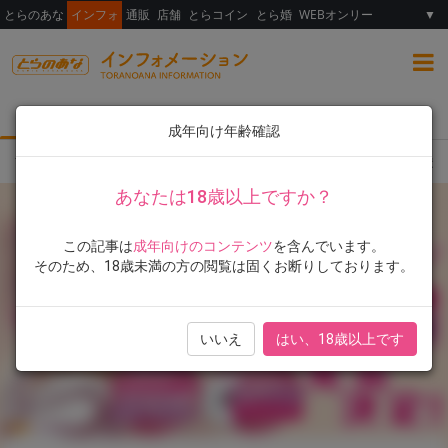
とらのあな
インフォ
通販
店舗
とらコイン
とら婚
WEBオンリー
▼
総合
女性向け
ランキング
イラスト展
成年向け年齢確認
TOP
とらのあな限定版
書籍
愛上陸先生・単行本第二弾！『イジラレ』が3月
あなたは18歳以上ですか？
この記事は
成年向けのコンテンツ
を含んでいます。
そのため、18歳未満の方の閲覧は固くお断りしております。
いいえ
はい、18歳以上です