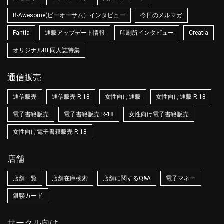
B-Awesome(ビーオーサム）インタビュー
今日のメルマガ
Fantia
通販アップデート情報
印刷所インタビュー
Creatia
オリジナルBL同人誌特集
通信販売
通信販売
通信販売 R-18
女性向け通販
女性向け通販 R-18
電子書籍販売
電子書籍販売 R-18
女性向け電子書籍販売
女性向け電子書籍販売 R-18
店舗
店舗一覧
店舗在庫検索
店舗に関するQ&A
電子マネー
銀聯カード
サークル向け