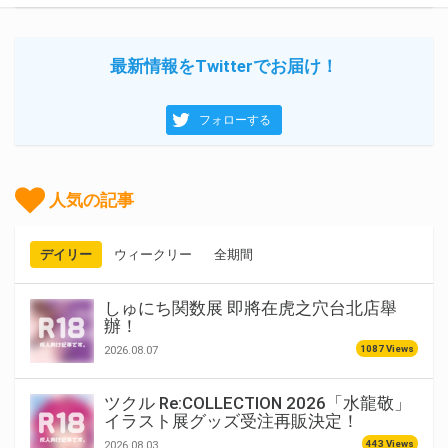
最新情報をTwitterでお届け！
フォローする
人気の記事
デイリー
ウィークリー
全期間
しゅにち関数展 即將在虎之穴台北店舉
辦！
1087 Views
2026.08.07
ツクル Re:COLLECTION 2026「水龍敬」
イラスト展グッズ受注再販決定！
443 Views
2026.08.03