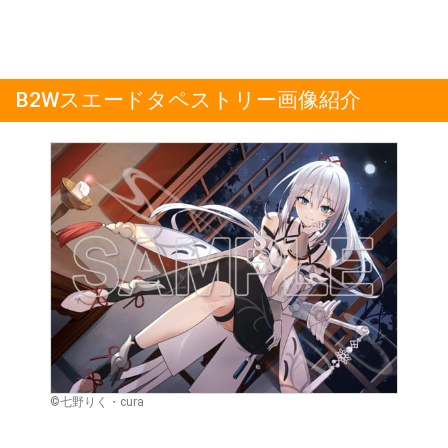
B2Wスエードタペストリー画像紹介
©七野りく・cura