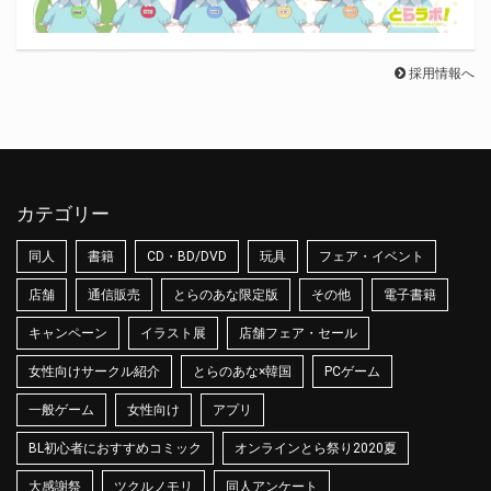
採用情報へ
カテゴリー
同人
書籍
CD・BD/DVD
玩具
フェア・イベント
店舗
通信販売
とらのあな限定版
その他
電子書籍
キャンペーン
イラスト展
店舗フェア・セール
女性向けサークル紹介
とらのあな×韓国
PCゲーム
一般ゲーム
女性向け
アプリ
BL初心者におすすめコミック
オンラインとら祭り2020夏
大感謝祭
ツクルノモリ
同人アンケート