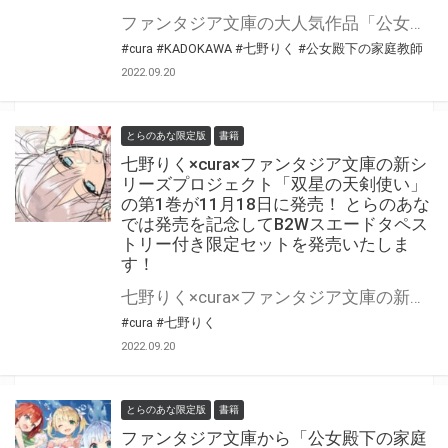
ファンタジア文庫の大人気作品「公女殿下の家庭教師」の最新13巻が2022年11月18日（金）に発売！ とらのあなでは発売を記念して「B2Wスエードタペストリー」付きの限定セットを発売いたします。 是非この機会にお買い求めください！
#cura
#KADOKAWA
#七野りく
#公女殿下の家庭教師
2022.09.20
とらのあな限定版
書籍
七野りく×cura×ファンタジア文庫の新シ
リーズプロジェクト「双星の天剣使い」
の第1巻が11月18日に発売！ とらのあな
では発売を記念してB2Wスエードタペス
トリー付き限定セットを発売いたしま
す！
七野りく×cura×ファンタジア文庫の新シリーズプロジェクト『双星の天剣使い』の第1巻が11月18日(金)に発売！ とらのあなでは発売を記念して「B2Wスエードタペストリー付き」限定セットを発売いたします。 是非この機会にお買い求めください！
#cura
#七野りく
2022.09.20
とらのあな限定版
書籍
ファンタジア文庫から「公女殿下の家庭