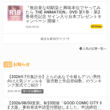
『無自覚な幼馴染と興味本位でヤってみ
たら THE ANIMATION』DVD 第1巻・第2
巻発売記念 サイン入り台本プレゼントキ
ャンペーン 開催！
33 Views
2026.08.06
続きを表示(デイリー)
人気の記事一覧へ
お知らせ
【2026年7月集計分】とらのあなで今最もアツい男性
向け人気ジャンルを「販売数と作品登録数」のランキ
ング形式でご紹介！
2026.08.05
サークル様向け
【2026/08/03更新。8/23開催「GOOD COMIC CITY 3
2 大阪」事前発送申請受付開始しました。申請締切：