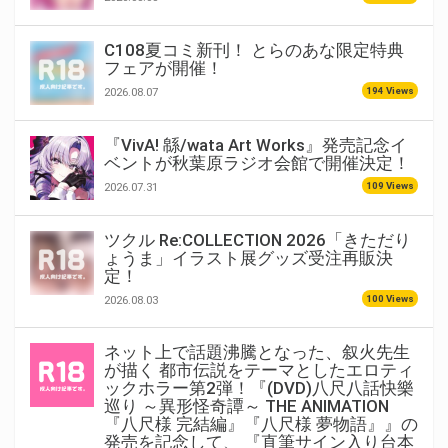
C108夏コミ新刊！ とらのあな限定特典
フェアが開催！
194 Views
2026.08.07
『VivA! 緜/wata Art Works』発売記念イ
ベントが秋葉原ラジオ会館で開催決定！
109 Views
2026.07.31
ツクル Re:COLLECTION 2026「きただり
ょうま」イラスト展グッズ受注再販決
定！
100 Views
2026.08.03
ネット上で話題沸騰となった、叙火先生
が描く 都市伝説をテーマとしたエロティ
ックホラー第2弾！『(DVD)八尺八話快樂
巡り ～異形怪奇譚～ THE ANIMATION
『八尺様 完結編』『八尺様 夢物語』』の
発売を記念して、 『直筆サイン入り台本