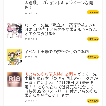
＆色紙』プレゼントキャンペーンを開
催！
72 Views
2017.11.13
なーゆ。先生『私立メロ高等学校』が8
月21日発売！とらのあな限定版も♥ なん
とアクスタは3種！
58 Views
2026.06.19
イベント会場での委託受付のご案内
40 Views
2025.11.22
★とらのあな購入特典公開★
どじろー先
生最新単行本 『陰キャ同士のセックスが
一番エロいよね』12月25日(木)発売決
定！！ とらのあなでは発売を記念して
《特製B2タペストリー》付きとらのあな
限定版を発売いたします！！
37 Views
2025.12.18