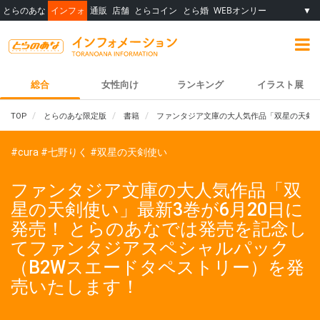
とらのあな
インフォ
通販
店舗
とらコイン
とら婚
WEBオンリー
▼
総合
女性向け
ランキング
イラスト展
TOP
とらのあな限定版
書籍
ファンタジア文庫の大人気作品「双星の天剣使
#cura
#七野りく
#双星の天剣使い
ファンタジア文庫の大人気作品「双
星の天剣使い」最新3巻が6月20日に
発売！ とらのあなでは発売を記念し
てファンタジアスペシャルパック
（B2Wスエードタペストリー）を発
売いたします！