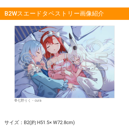
B2Wスエードタペストリー画像紹介
©七野りく・cura
サイズ：B2(約 H51.5× W72.8cm)