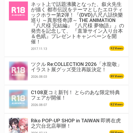
ネット上で話題沸騰となった、叙火先生
が描く 都市伝説をテーマとしたエロティ
ックホラー第2弾！『(DVD)八尺八話快樂
巡り ～異形怪奇譚～ THE ANIMATION
『八尺様 完結編』『八尺様 夢物語』』の
発売を記念して、 『直筆サイン入り台本
＆色紙』プレゼントキャンペーンを開
催！
92 Views
2017.11.13
ツクル Re:COLLECTION 2026「水龍敬」
イラスト展グッズ受注再販決定！
89 Views
2026.08.03
C108夏コミ新刊！ とらのあな限定特典
フェアが開催！
82 Views
2026.08.07
Riko POP-UP SHOP in TAIWAN 即將在虎
之穴台北店舉辦！
58 Views