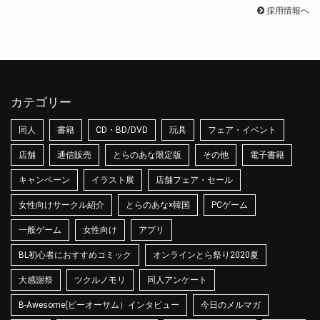
採用情報へ
カテゴリー
同人
書籍
CD・BD/DVD
玩具
フェア・イベント
店舗
通信販売
とらのあな限定版
その他
電子書籍
キャンペーン
イラスト展
店舗フェア・セール
女性向けサークル紹介
とらのあな×韓国
PCゲーム
一般ゲーム
女性向け
アプリ
BL初心者におすすめコミック
オンラインとら祭り2020夏
大感謝祭
ツクルノモリ
同人アンケート
B-Awesome(ビーオーサム）インタビュー
今日のメルマガ