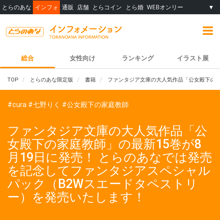
とらのあな
インフォ
通販
店舗
とらコイン
とら婚
WEBオンリー
▼
総合
女性向け
ランキング
イラスト展
TOP
とらのあな限定版
書籍
ファンタジア文庫の大人気作品「公女殿下の家
#cura
#七野りく
#公女殿下の家庭教師
ファンタジア文庫の大人気作品「公
女殿下の家庭教師」の最新15巻が8
月19日に発売！ とらのあなでは発売
を記念してファンタジアスペシャル
パック（B2Wスエードタペストリ
ー）を発売いたします！