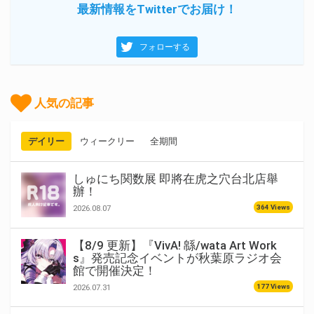
最新情報をTwitterでお届け！
フォローする
人気の記事
デイリー
ウィークリー
全期間
しゅにち関数展 即將在虎之穴台北店舉
辦！
364 Views
2026.08.07
【8/9 更新】『VivA! 緜/wata Art Work
s』発売記念イベントが秋葉原ラジオ会
館で開催決定！
177 Views
2026.07.31