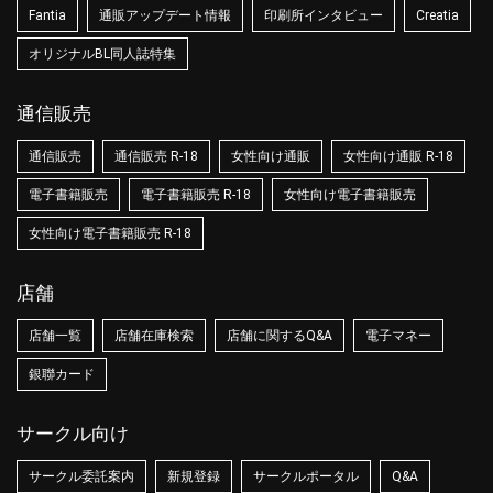
Fantia
通販アップデート情報
印刷所インタビュー
Creatia
オリジナルBL同人誌特集
通信販売
通信販売
通信販売 R-18
女性向け通販
女性向け通販 R-18
電子書籍販売
電子書籍販売 R-18
女性向け電子書籍販売
女性向け電子書籍販売 R-18
店舗
店舗一覧
店舗在庫検索
店舗に関するQ&A
電子マネー
銀聯カード
サークル向け
サークル委託案内
新規登録
サークルポータル
Q&A