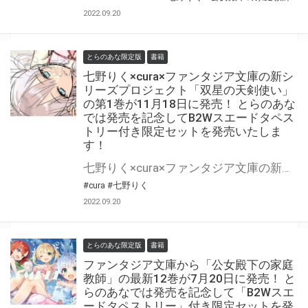
2022.09.20
とらのあな限定版
書籍
七野りく×cura×ファンタジア文庫の新シ
リーズプロジェクト「双星の天剣使い」
の第1巻が11月18日に発売！ とらのあな
では発売を記念してB2Wスエードタペス
トリー付き限定セットを発売いたしま
す！
七野りく×cura×ファンタジア文庫の新シリーズプロジェクト『双星の天剣使い』の第1巻が11月18日(金)に発売！ とらのあなでは発売を記念して「B2Wスエードタペストリー付き」限定セットを発売いたします。 是非この機会にお買い求めください！
#cura
#七野りく
2022.09.20
とらのあな限定版
書籍
ファンタジア文庫から「公女殿下の家庭
教師」の最新12巻が7月20日に発売！ と
らのあなでは発売を記念して「B2Wスエ
ードタペストリー」付き限定セットを発