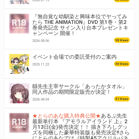
2026.07.13
『無自覚な幼馴染と興味本位でヤってみ
たら THE ANIMATION』DVD 第1巻・第2
巻発売記念 サイン入り台本プレゼントキ
ャンペーン 開催！
58 Views
2026.08.06
イベント会場での委託受付のご案内
56 Views
2025.11.22
緜先生主宰サークル「あったかタオル」
同人作品の期間限定販売が決定！
41 Views
2026.08.04
★とらのあな購入特典公開★
あるぷ先生
最新単行本 『アモラルアイランド 上』2
月13日(金)発売決定！！ 描き下ろしグッ
ズを同梱した豪華特装版も発売決定!!さら
にとらのあなでは《特製A5アクリルパネ