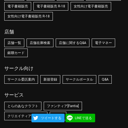
電子書籍販売
電子書籍販売 R-18
女性向け電子書籍販売
女性向け電子書籍販売 R-18
店舗
店舗一覧
店舗在庫検索
店舗に関するQ&A
電子マネー
銀聯カード
サークル向け
サークル委託案内
新規登録
サークルポータル
Q&A
サービス
とらのあなクラフト
ファンティア[Fantia]
クリエイティア[Creatia]
とら婚
ツイートする
LINEで送る