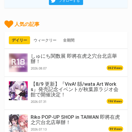
フォローする
人気の記事
デイリー
ウィークリー
全期間
しゅにち関数展 即將在虎之穴台北店舉
辦！
362 Views
2026.08.07
【8/9 更新】『VivA! 緜/wata Art Work
s』発売記念イベントが秋葉原ラジオ会
館で開催決定！
196 Views
2026.07.31
Riko POP-UP SHOP in TAIWAN 即將在虎
之穴台北店舉辦！
99 Views
2026.07.13