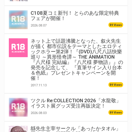
C108夏コミ新刊！ とらのあな限定特典
フェアが開催！
89 Views
2026.08.07
ネット上で話題沸騰となった、叙火先生
が描く 都市伝説をテーマとしたエロティ
ックホラー第2弾！『(DVD)八尺八話快樂
巡り ～異形怪奇譚～ THE ANIMATION
『八尺様 完結編』『八尺様 夢物語』』の
発売を記念して、 『直筆サイン入り台本
＆色紙』プレゼントキャンペーンを開
催！
89 Views
2017.11.13
ツクル Re:COLLECTION 2026「水龍敬」
イラスト展グッズ受注再販決定！
89 Views
2026.08.03
緜先生主宰サークル「あったかタオル」