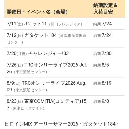
納期設定＆
開催日・イベント名（会場）
入荷目安
7/11
Jケット11
7/24
(土)
（川口フレンディア)
納期
7/12
ガタケット184
7/24
(日)
（新潟市産業振興
納期
センター)
7/20
チャレンジャー!33
7/30
(月祝)
納期
7/26
TRCオンリーライブ2026 Jul.
8/5
(日)
納期
26
（東京流通センター)
8/9
TRCオンリーライブ2026 Aug.
8/19
(日)
納期
09
（東京流通センター)
8/23
東京COMITIA(コミティア)15
9/8
(日)
納期
7
（東京ビックサイト)
ヒロインMIX アーリーサマー2026・ガタケット184・