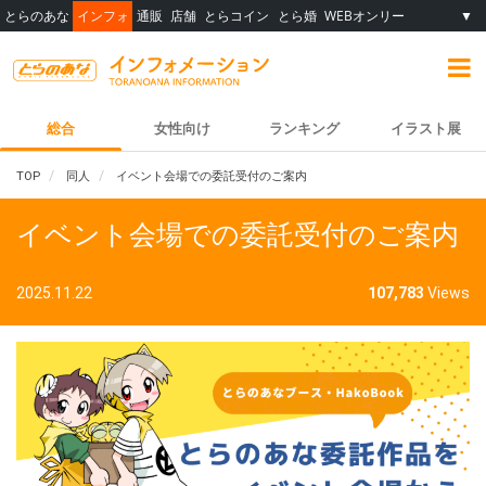
とらのあな
インフォ
通販
店舗
とらコイン
とら婚
WEBオンリー
▼
総合
女性向け
ランキング
イラスト展
TOP
同人
イベント会場での委託受付のご案内
イベント会場での委託受付のご案内
2025.11.22
107,783
Views