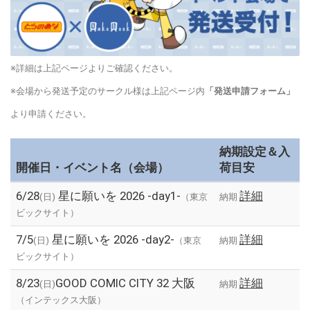
※詳細は上記ページよりご確認ください。
※会場から発送予定のサークル様は上記ページ内
「発送申請フォーム」
より申請ください。
納期設定＆入
開催日・イベント名（会場）
荷目安
6/28
星に願いを 2026 -day1-
詳細
(日)
（東京
納期
ビックサイト）
7/5
星に願いを 2026 -day2-
詳細
(日)
（東京
納期
ビックサイト）
8/23
GOOD COMIC CITY 32 大阪
詳細
(日)
納期
（インテックス大阪）