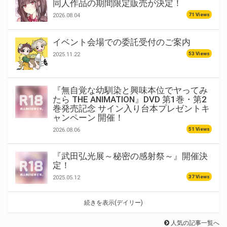
同人作品の期間限定販売が決定！
71 Views
2026.08.04
イベント会場での委託受付のご案内
53 Views
2025.11.22
『無自覚な幼馴染と興味本位でヤってみ
たら THE ANIMATION』DVD 第1巻・第2
巻発売記念 サイン入り台本プレゼントキ
ャンペーン 開催！
51 Views
2026.08.06
『武田弘光展～秘密の感射祭～』開催決
定！
37 Views
2025.05.12
続きを表示(デイリー)
人気の記事一覧へ