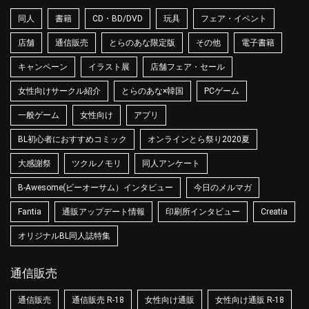
同人
書籍
CD・BD/DVD
玩具
フェア・イベント
店舗
通信販売
とらのあな限定版
その他
電子書籍
キャンペーン
イラスト展
店舗フェア・セール
女性向けサークル紹介
とらのあな×韓国
PCゲーム
一般ゲーム
女性向け
アプリ
BL初心者におすすめコミック
オンラインとら祭り2020夏
大感謝祭
ツクルノモリ
同人アンケート
B-Awesome(ビーオーサム）インタビュー
今日のメルマガ
Fantia
通販アップデート情報
印刷所インタビュー
Creatia
オリジナルBL同人誌特集
通信販売
通信販売
通信販売 R-18
女性向け通販
女性向け通販 R-18