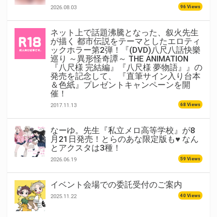
96 Views
2026.08.03
ネット上で話題沸騰となった、叙火先生
が描く 都市伝説をテーマとしたエロティ
ックホラー第2弾！『(DVD)八尺八話快樂
巡り ～異形怪奇譚～ THE ANIMATION
『八尺様 完結編』『八尺様 夢物語』』の
発売を記念して、 『直筆サイン入り台本
＆色紙』プレゼントキャンペーンを開
催！
68 Views
2017.11.13
なーゆ。先生『私立メロ高等学校』が8
月21日発売！とらのあな限定版も♥ なん
とアクスタは3種！
59 Views
2026.06.19
イベント会場での委託受付のご案内
40 Views
2025.11.22