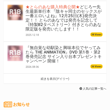
★とらのあな購入特典公開★
どじろー先
生最新単行本 『陰キャ同士のセックスが
一番エロいよね』12月25日(木)発売決
定！！ とらのあなでは発売を記念して
《特製B2タペストリー》付きとらのあな
限定版を発売いたします！！
38 Views
2025.12.18
『無自覚な幼馴染と興味本位でヤってみ
たら THE ANIMATION』DVD 第1巻・第2
巻発売記念 サイン入り台本プレゼントキ
ャンペーン 開催！
36 Views
2026.08.06
続きを表示(デイリー)
人気の記事一覧へ
お知らせ