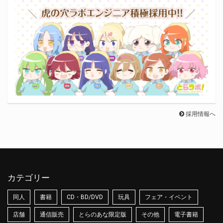
採用情報へ
カテゴリー
同人
書籍
CD・BD/DVD
玩具
フェア・イベント
店舗
通信販売
とらのあな限定版
その他
電子書籍