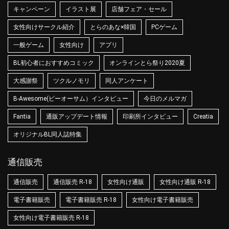
キャンペーン
イラスト展
店舗フェア・セール
女性向けサークル紹介
とらのあな×韓国
PCゲーム
一般ゲーム
女性向け
アプリ
BL初心者におすすめコミック
オンラインとら祭り2020夏
大感謝祭
ツクルノモリ
同人アンケート
B-Awesome(ビーオーサム）インタビュー
今日のメルマガ
Fantia
通販アップデート情報
印刷所インタビュー
Creatia
オリジナルBL同人誌特集
通信販売
通信販売
通信販売 R-18
女性向け通販
女性向け通販 R-18
電子書籍販売
電子書籍販売 R-18
女性向け電子書籍販売
女性向け電子書籍販売 R-18