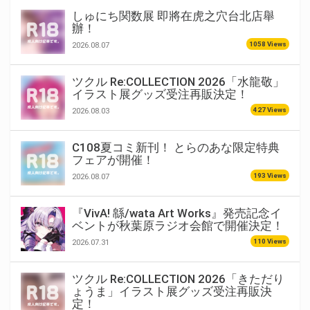
しゅにち関数展 即將在虎之穴台北店舉
辦！
1058 Views
2026.08.07
ツクル Re:COLLECTION 2026「水龍敬」
イラスト展グッズ受注再販決定！
427 Views
2026.08.03
C108夏コミ新刊！ とらのあな限定特典
フェアが開催！
193 Views
2026.08.07
『VivA! 緜/wata Art Works』発売記念イ
ベントが秋葉原ラジオ会館で開催決定！
110 Views
2026.07.31
ツクル Re:COLLECTION 2026「きただり
ょうま」イラスト展グッズ受注再販決
定！