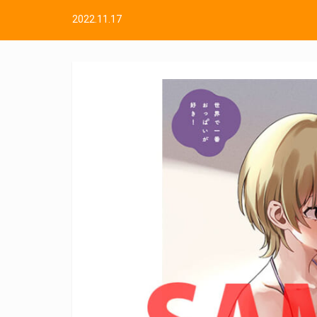
2022.11.17