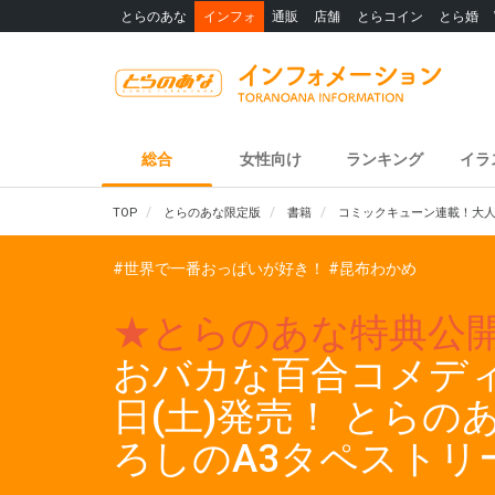
とらのあな
インフォ
通販
店舗
とらコイン
とら婚
総合
女性向け
ランキング
イラ
TOP
とらのあな限定版
書籍
コミックキューン連載！大人
#世界で一番おっぱいが好き！
#昆布わかめ
★とらのあな特典公
おバカな百合コメディ
日(土)発売！ とら
ろしのA3タペスト