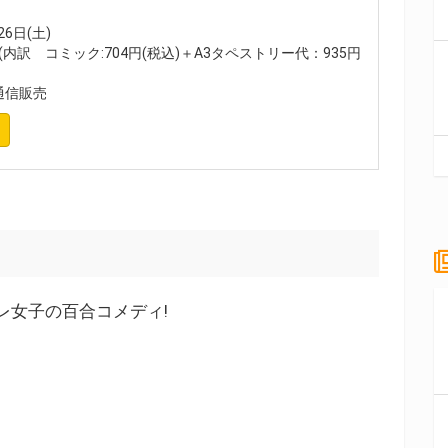
6日(土)
(内訳 コミック:704円(税込)＋A3タペストリー代：935円
通信販売
レ女子の百合コメディ!