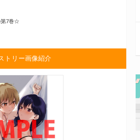
第7巻☆
ストリー画像紹介