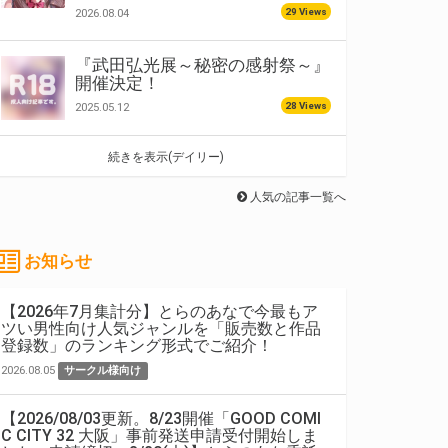
29 Views
2026.08.04
『武田弘光展～秘密の感射祭～』
開催決定！
28 Views
2025.05.12
続きを表示(デイリー)
人気の記事一覧へ
お知らせ
【2026年7月集計分】とらのあなで今最もア
ツい男性向け人気ジャンルを「販売数と作品
登録数」のランキング形式でご紹介！
2026.08.05
サークル様向け
【2026/08/03更新。8/23開催「GOOD COMI
C CITY 32 大阪」事前発送申請受付開始しま