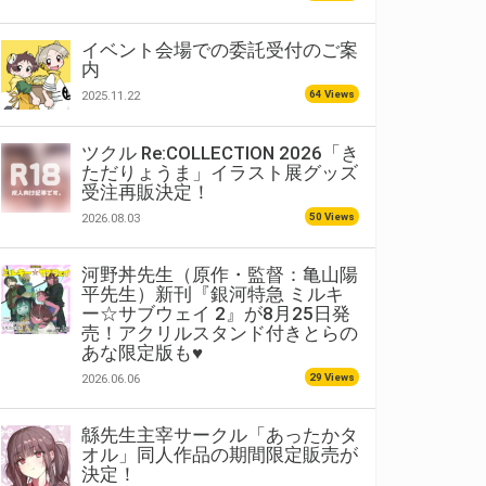
イベント会場での委託受付のご案
内
64 Views
2025.11.22
ツクル Re:COLLECTION 2026「き
ただりょうま」イラスト展グッズ
受注再販決定！
50 Views
2026.08.03
河野丼先生（原作・監督：亀山陽
平先生）新刊『銀河特急 ミルキ
ー☆サブウェイ 2』が8月25日発
売！アクリルスタンド付きとらの
あな限定版も♥
29 Views
2026.06.06
緜先生主宰サークル「あったかタ
オル」同人作品の期間限定販売が
決定！