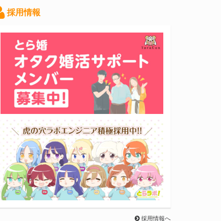
採用情報
採用情報へ