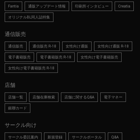
Fantia
通販アップデート情報
印刷所インタビュー
Creatia
オリジナルBL同人誌特集
通信販売
通信販売
通信販売 R-18
女性向け通販
女性向け通販 R-18
電子書籍販売
電子書籍販売 R-18
女性向け電子書籍販売
女性向け電子書籍販売 R-18
店舗
店舗一覧
店舗在庫検索
店舗に関するQ&A
電子マネー
銀聯カード
サークル向け
サークル委託案内
新規登録
サークルポータル
Q&A