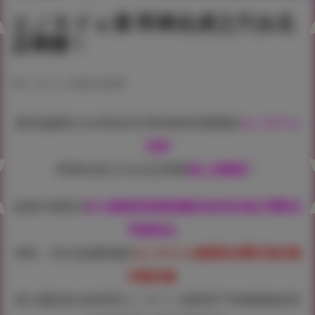
エノキドォ展 即將在虎之穴台北
店舉辦！
#エノキドォ
#台北
#台湾
擅長描繪美少女們忠於生理本能享受愛愛的
エノキドォ
老師
即將在虎之穴台北店舉辦
個人原畫展
！
會場中將展示
約18幅精美複製插畫及販售多種台灣限定
周邊商品
。
同時，本次也誠摯邀請
エノキドォ老師來台舉行首次海
外簽名會
。
衷心邀請各位前來與エノキドォ老師筆下肉感滿溢的美