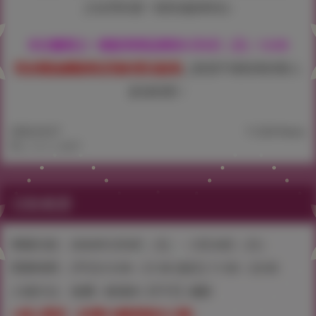
少女們共度一段性福的時光♪
本次畫展之一般販售商品將於5月8日（五）12:00
同步開放網路商店預約受注販售
！
歡迎不便前來的客人
多加利用！
2026.04.27
11,324 Views
©エノキドォ/GOT
活動概要
舉辦日程：2026年5月8日（五）～5月24日（日）
營業時間：(平日)12:00～21:00 (假日) 11:00～22:00
入場方法：免費 / 會場內【不可】攝影
※成人限定（未滿18歳者無法入場）