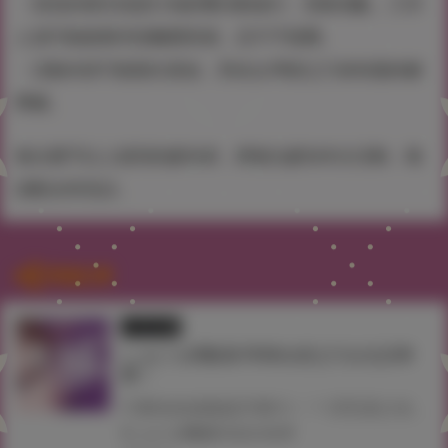
・若您的發言或是行為影響活動進行、招致混亂，工作
人員可能會要求您離開現場，且不予退費。
・活動內容可能發生更改，對此台灣虎之穴保有最終解
釋權。
無法遵守以上規則的參加者，將無法參加本次活動，敬
請配合與見諒。
関連記事
イラスト展
しゅにち関数展 即將在虎之穴台北店舉
辦！
只要色色就能提升實力！？ 巨乳美少女和教練的特別訓練時間， 以「真格交尾SEX指導」系列聞名的しゅにち老師即將在虎之穴台北店舉辦畫展。 現場除了展示複製原畫與漫畫原稿，亦販售畫展限定商品。 此外，本次亦誠摯邀請しゅにち老師來台舉行簽名會。 喜歡しゅにち老師筆下純真巨乳運動少女的你，請千萬不要錯過這次機會！ 本次畫展之一般販售商品將於8月7日（五）12:00 同步開放網路商店預約受注販售！ 8/7（五）～8/13（四）期間於網路預購滿額，可獲得しゅにち老師簽名會參加資格抽獎券乙張 歡迎不便前來的客人多加利用！
#しゅにち関数展
#台北
#台湾