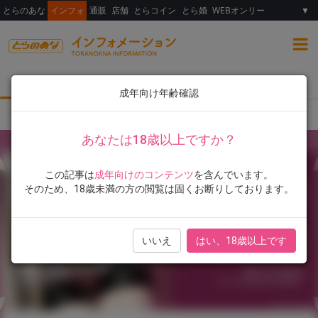
とらのあな
インフォ
通販
店舗
とらコイン
とら婚
WEBオンリー
▼
総合
女性向け
ランキング
イラスト展
成年向け年齢確認
TOP
イラスト展
エノキドォ展 即將在虎之穴台北店舉辦！
あなたは18歳以上ですか？
この記事は
成年向けのコンテンツ
を含んでいます。
そのため、18歳未満の方の閲覧は固くお断りしております。
いいえ
はい、18歳以上です