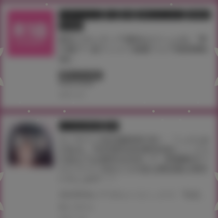
フェア・イベント
同人
店舗
店舗フェア・セール
通信販売
電子書籍
新生フロンティア(新生ロリショタ) 『男
の娘アヘ顔Ｔシャツ抽選フェア2025Win
ter』
終了しています
#台北
#台湾
2025.12.01
とらのあな限定版
書籍
エノキドォ先生最新単行本！ 『ハメたみ
がある』12月25日(木)発売決定！！ とら
のあなでは発売を記念して《特製B2タペ
ストリー》付きとらのあな限定版を発売
いたします！！
2023年No.1アダルトコミックス『性欲つよつよ』のエノキドォ先生、待望の2ndコミックス！ 言わずと知れた大人気シリーズ『美女と野獣 〜ギャルとキモオタ〜』3・4話を収録！ 『ハメたみがある』が12月25日(木)に発売！！！ とらのあなでは 『ハメたみがある』発売を記念して、 《特製B2タペストリー》付きとらのあな限定版をご用意しました！！ お買い逃しのないよう、是非お求めください！
#エノキドォ