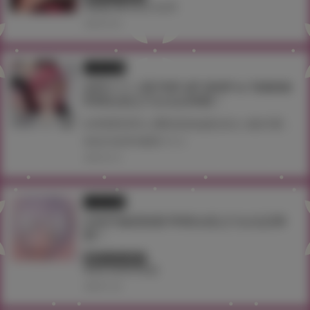
#加瀬大輝
#台北
#台湾
2026.05.25
イラスト展
灰田ナナコ展 POP-UP SHOP in TAIWAN
即將在虎之穴台北店舉辦！
於商業與同人圈皆頗負盛名的人氣作家‧灰田ナナコ老師 其筆下BL原創作品的各式角色們齊聚一堂、夢幻共演！ 以精美限定周邊為主的快閃店‧灰田ナナコ展 POP-UP SHOP 即將降臨虎之穴台北店！
#台北
#台湾
#灰田ナナコ
2026.02.16
イラスト展
石恵手繪原稿展 即將在虎之穴台北店舉
辦！
終了しています
#台北
#台湾
#石恵
2026.01.26