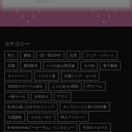
2025.11.28
カテゴリー
同人
書籍
CD・BD/DVD
玩具
フェア・イベント
店舗
通信販売
とらのあな限定版
その他
電子書籍
キャンペーン
イラスト展
店舗フェア・セール
女性向けサークル紹介
とらのあな×韓国
PCゲーム
一般ゲーム
女性向け
アプリ
BL初心者におすすめコミック
オンラインとら祭り2020夏
大感謝祭
ツクルノモリ
同人アンケート
B-Awesome(ビーオーサム）インタビュー
今日のメルマガ