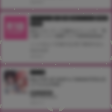
2026.08.07
フェア・イベント
同人
店舗
店舗フェア・セール
通信販売
電子書籍
新生フロンティア(新生ロリショタ) 『男
の娘Ｔシャツ抽選フェア2026Summer』
とらのあなで対象作品(電子書籍作品を含む)を購入すると サークル「新生フロンティア(新生ロリショタ) 」のクリエイターが描く男の娘が彩られた 『男の娘Ｔシャツ』を抽選でプレゼント！！ 是非この機会に手に入れてください。
#台北
#台湾
2026.08.01
イラスト展
Riko POP-UP SHOP in TAIWAN 即將在虎
之穴台北店舉辦！
終了しています
#Riko
#台北
#台湾
2026.07.13