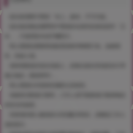
・簽名會僅限中獎者「本人」參加，不可代簽。
・簽名會請務必攜帶與中獎者姓名相符的身份證件「正
本」，不接受影本或手機照片。
・禁止通過拍賣購買或販賣資格等轉賣行為。如被發
現，拒絕入場。
・老師僅親簽於簽名色紙上，恕無法簽在其他您自行準
備之物品（素描簿等）。
・禁止通過任何器材的攝影以及錄音。
・為確保活動進行順利，工作人員可能會進行隨身物品
的安全性檢查。
・若會場內因人數過多出現混亂等情況，請聽從工作人
員的指示。