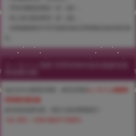
・單筆消費最多贈送一套（4款）。
・每人每日最多限領一套（4款）。
・依剩餘數量的不同可能會有無法同時贈送4款的情況發
生。
エノキドォ老師 世界初海外簽名會參加資
格抽獎活動
為紀念本次畫展的舉辦，將特別舉辦
エノキドォ老師世
界初海外簽名會
參加資格抽獎活動，期待大家的踴躍參與！
※成人限定（未滿18歲者不得參與）