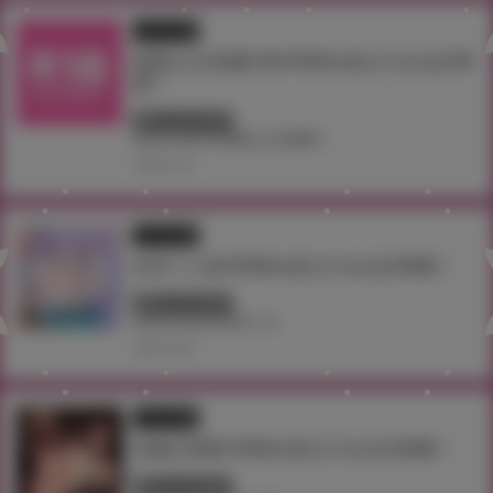
イラスト展
怪獸公主四週年展 即將在虎之穴台北店舉
辦！
終了しています
#台北
#台湾
#怪獸公主四週年
2026.06.29
イラスト展
赤木リオ展 即將在虎之穴台北店舉辦！
終了しています
#台北
#台湾
#赤木リオ
2026.06.08
イラスト展
加瀨大輝展 即將在虎之穴台北店舉辦！
終了しています