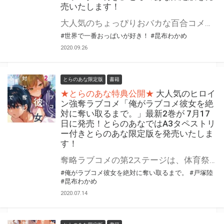
売いたします！
大人気のちょっぴりおバカな百合コメディ「世界で一番おっぱいが好き！」最新5巻が2020年10月26日に発売決定！ とらのあなでは「昆布わかめ」先生描き下ろしの「春見はな」の「ミニおっぱいキーホルダー付き」とらのあな限定版を発売いたします。 とらのあな限定版は限られておりますので予約を含め是非ともお早めにお求めください！！
#世界で一番おっぱいが好き！
#昆布わかめ
2020.09.26
とらのあな限定版
書籍
★とらのあな特典公開★
大人気のヒロイ
ン強奪ラブコメ「俺がラブコメ彼女を絶
対に奪い取るまで。」最新2巻が 7月17
日に発売！とらのあなではA3タペストリ
ー付きとらのあな限定版を発売いたしま
す！
奪略ラブコメの第2ステージは、体育祭!! 大人気のヒロイン強奪ラブコメ「俺がラブコメ彼女を絶対に奪い取るまで。2」が7月17日に発売！ とらのあなでは発売を記念して口絵イラストを使用したA3タペストリー付きの限定版を発売いたします。 とらのあな限定版の数は限られていますので是非お早めにお求めください！
#俺がラブコメ彼女を絶対に奪い取るまで。
#戸塚陸
#昆布わかめ
2020.07.14