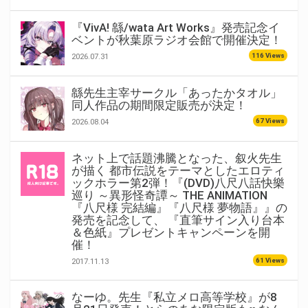
『VivA! 緜/wata Art Works』発売記念イ
ベントが秋葉原ラジオ会館で開催決定！
116 Views
2026.07.31
緜先生主宰サークル「あったかタオル」
同人作品の期間限定販売が決定！
67 Views
2026.08.04
ネット上で話題沸騰となった、叙火先生
が描く 都市伝説をテーマとしたエロティ
ックホラー第2弾！『(DVD)八尺八話快樂
巡り ～異形怪奇譚～ THE ANIMATION
『八尺様 完結編』『八尺様 夢物語』』の
発売を記念して、 『直筆サイン入り台本
＆色紙』プレゼントキャンペーンを開
催！
61 Views
2017.11.13
なーゆ。先生『私立メロ高等学校』が8