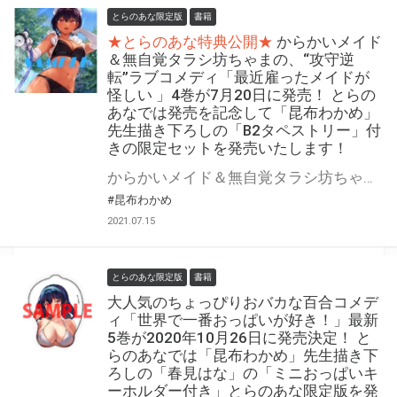
とらのあな限定版
書籍
★とらのあな特典公開★
からかいメイド
＆無自覚タラシ坊ちゃまの、“攻守逆
転”ラブコメディ「最近雇ったメイドが
怪しい 」4巻が7月20日に発売！ とらの
あなでは発売を記念して「昆布わかめ」
先生描き下ろしの「B2タペストリー」付
きの限定セットを発売いたします！
からかいメイド＆無自覚タラシ坊ちゃまの、“攻守逆転”ラブコメディ「最近雇ったメイドが怪しい 」4巻が7月20日に発売！ とらのあなでは発売を記念して「B2タペストリー付き限定セット」を発売いたします。 イラストは「昆布わかめ」先生描き下ろし！ 是非この機会にお買い求めください！
#昆布わかめ
2021.07.15
とらのあな限定版
書籍
大人気のちょっぴりおバカな百合コメデ
ィ「世界で一番おっぱいが好き！」最新
5巻が2020年10月26日に発売決定！ と
らのあなでは「昆布わかめ」先生描き下
ろしの「春見はな」の「ミニおっぱいキ
ーホルダー付き」とらのあな限定版を発