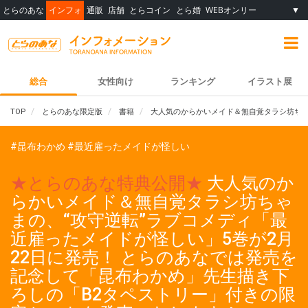
とらのあな
インフォ
通販
店舗
とらコイン
とら婚
WEBオンリー
▼
総合
女性向け
ランキング
イラスト展
TOP
とらのあな限定版
書籍
大人気のからかいメイド＆無自覚タラシ坊ちゃ
#昆布わかめ
#最近雇ったメイドが怪しい
★とらのあな特典公開★
大人気のか
らかいメイド＆無自覚タラシ坊ちゃ
まの、“攻守逆転”ラブコメディ「最
近雇ったメイドが怪しい」5巻が2月
22日に発売！ とらのあなでは発売を
記念して「昆布わかめ」先生描き下
ろしの「B2タペストリー」付きの限