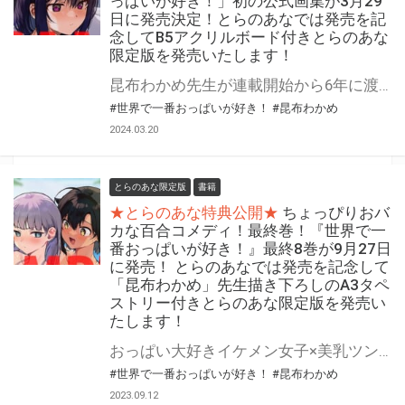
っぱいが好き！」初の公式画集が3月29
日に発売決定！とらのあなでは発売を記
念してB5アクリルボード付きとらのあな
限定版を発売いたします！
昆布わかめ先生が連載開始から6年に渡り描いてきた 「世界で一番おっぱいが好き！」初の公式画集が3月29日（金）に発売決定！ とらのあなでは画集の発売を記念して「B5アクリルボード」付きとらのあな限定版を発売いたします。 アクリルボードのイラストは画集の為に描き下ろされたイラストを使用！ とらのあな限定版は数量限定となりますので是非お早めにお求めください！
#世界で一番おっぱいが好き！
#昆布わかめ
2024.03.20
とらのあな限定版
書籍
★とらのあな特典公開★
ちょっぴりおバ
カな百合コメディ！最終巻！『世界で一
番おっぱいが好き！』最終8巻が9月27日
に発売！ とらのあなでは発売を記念して
「昆布わかめ」先生描き下ろしのA3タペ
ストリー付きとらのあな限定版を発売い
たします！
おっぱい大好きイケメン女子×美乳ツンデレ女子の百合コメディ、最終巻！！ 『世界で一番おっぱいが好き！』最終8巻が9月27日に発売！ とらのあなでは発売を記念して「A3タペストリー」付きとらのあな限定版を発売いたします。 イラストは「昆布わかめ」先生の描き下ろしイラストです！ とらのあな限定版は数量限定となりますので、是非お早めにお求めください！
#世界で一番おっぱいが好き！
#昆布わかめ
2023.09.12