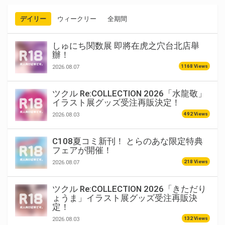
デイリー
ウィークリー
全期間
しゅにち関数展 即將在虎之穴台北店舉
辦！
1168 Views
2026.08.07
ツクル Re:COLLECTION 2026「水龍敬」
イラスト展グッズ受注再販決定！
492 Views
2026.08.03
C108夏コミ新刊！ とらのあな限定特典
フェアが開催！
218 Views
2026.08.07
ツクル Re:COLLECTION 2026「きただり
ょうま」イラスト展グッズ受注再販決
定！
132 Views
2026.08.03