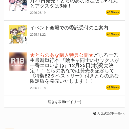
月21日発売！とらのあな限定版も♥ なん
とアクスタは3種！
43 Views
2026.06.19
イベント会場での委託受付のご案内
43 Views
2025.11.22
★とらのあな購入特典公開★
どじろー先
生最新単行本 『陰キャ同士のセックスが
一番エロいよね』12月25日(木)発売決
定！！ とらのあなでは発売を記念して
《特製B2タペストリー》付きとらのあな
限定版を発売いたします！！
43 Views
2025.12.18
続きを表示(デイリー)
人気の記事一覧へ