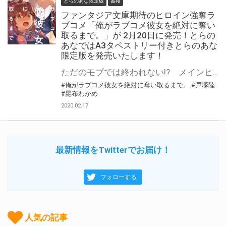
とらのあな限定版
書籍
ファンタジア文庫期待のヒロイン強奪ラ
ブコメ「俺がラブコメ彼女を絶対に奪い
取るまで。」が 2月20日に発売！とらの
あなではA3タペストリー付きとらのあな
限定版を発売いたします！
ただのモブでは終われない!? メインヒロインを強奪せよ!? ヒロイン強奪ラブコメ! 「戸塚 陸」先生の新作ラブコメ「俺がラブコメ彼女を絶対に奪い取るまで。」が2月20日に発売！ とらのあなでは発売を記念してA3タペストリー付きの限定版を発売いたします。 イラストは「昆布 わかめ」先生の描き下ろしイラスト！ とらのあな限定版の数は限られていますので是非お早めにお求めください！
#俺がラブコメ彼女を絶対に奪い取るまで。
#戸塚陸
#昆布わかめ
2020.02.17
最新情報をTwitterでお届け！
フォローする
人気の記事