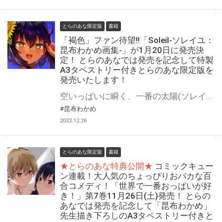
とらのあな限定版
書籍
「褐色」ファン待望!!「Soleil-ソレイユ：
昆布わかめ画集-」が1月20日に発売決
定！ とらのあなでは発売を記念して特製
A3タペストリー付きとらのあな限定版を
発売いたします！
空いっぱいに瞬く、一番の太陽(ソレイユ) 「褐色」ファン待望!!『Soleil-ソレイユ：昆布わかめ画集-』が2023年1月20日(金)に発売決定！ とらのあなでは発売を記念して「特製A3タペストリー付き」とらのあな限定版を発売いたします。 とらのあな限定版の数は限られていますので是非お早めにお求めください！
#昆布わかめ
2022.12.26
とらのあな限定版
書籍
★とらのあな特典公開★
コミックキュー
ン連載！大人気のちょっぴりおバカな百
合コメディ！「世界で一番おっぱいが好
き！」第7巻11月26日(土)発売！ とらの
あなでは発売を記念して「昆布わかめ」
先生描き下ろしのA3タペストリー付きと