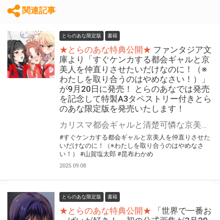
関連記事
とらのあな限定版
書籍
★とらのあな特典公開★
ファンタジア文
庫より「すぐケンカする都会ギャルと京
美人を仲直りさせたいだけなのに！（※
わたしを取り合うのはやめなさい！）」
が9月20日に発売！ とらのあなでは発売
を記念して特製A3タペストリー付きとら
のあな限定版を発売いたします！
カリスマ都会ギャルと清楚可憐な京美人に挟ま……挟むなぁっ！ ファンタジア文庫より 『すぐケンカする都会ギャルと京美人を仲直りさせたいだけなのに！（※わたしを取り合うのはやめなさい！）』が9月20日(土)に発売！ とらのあなでは発売を記念して「特製A3タペストリー付き」とらのあな限定版を発売いたします。 とらのあな限定版の数は限られていますので是非お早めにお求めください！
#すぐケンカする都会ギャルと京美人を仲直りさせた
いだけなのに！（※わたしを取り合うのはやめなさ
い！）
#山賀塩太郎
#昆布わかめ
2025.09.08
とらのあな限定版
書籍
★とらのあな特典公開★
「世界で一番お