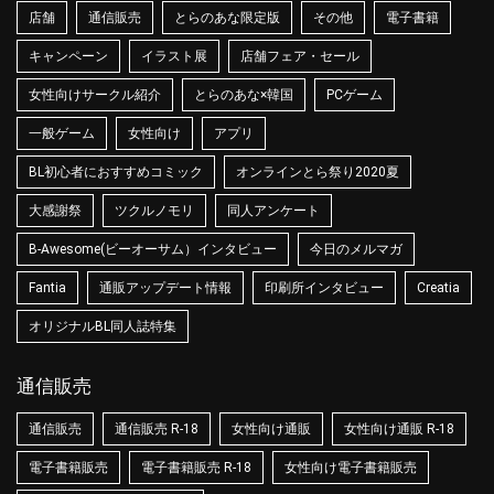
店舗
通信販売
とらのあな限定版
その他
電子書籍
キャンペーン
イラスト展
店舗フェア・セール
女性向けサークル紹介
とらのあな×韓国
PCゲーム
一般ゲーム
女性向け
アプリ
BL初心者におすすめコミック
オンラインとら祭り2020夏
大感謝祭
ツクルノモリ
同人アンケート
B-Awesome(ビーオーサム）インタビュー
今日のメルマガ
Fantia
通販アップデート情報
印刷所インタビュー
Creatia
オリジナルBL同人誌特集
通信販売
通信販売
通信販売 R-18
女性向け通販
女性向け通販 R-18
電子書籍販売
電子書籍販売 R-18
女性向け電子書籍販売