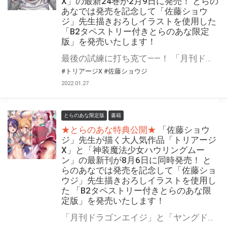
X」の最新24巻が2月9日に発売！ とらの
あなでは発売を記念して「佐藤ショウ
ジ」先生描きおろしイラストを使用した
「B2タペストリー付きとらのあな限定
版」を発売いたします！
最後の試練に打ち克て――！ 「月刊ドラゴンエイジ」人気作品、「トリアージX」の最新24巻が2022年2月9日（水）に発売！ とらのあなでは発売を記念して毎巻大好評をいただいている 「B2タペストリー付きとらのあな限定版」を今回も発売いたします。 イラストは「佐藤ショウジ」先生の描き下ろし！ 是非この機会にお買い求めください！
#トリアージX
#佐藤ショウジ
2022.01.27
とらのあな限定版
書籍
★とらのあな特典公開★
「佐藤ショウ
ジ」先生が描く大人気作品「トリアージ
X」と「神装魔法少女ハウリングムー
ン」の最新刊が8月6日に同時発売！ と
らのあなでは発売を記念して「佐藤ショ
ウジ」先生描きおろしイラストを使用し
た 「B2タペストリー付きとらのあな限
定版」を発売いたします！
「月刊ドラゴンエイジ」と「ヤングドラゴンエイジ」の人気作品「トリアージX」と「神装魔法少女ハウリングムーン」の最新刊が2021年8月6日に同時発売！ とらのあなでは発売を記念して毎巻大好評をいただいている「B2タペストリー付きとらのあな限定版」を今回も発売いたします。 イラストは両作品とも「佐藤ショウジ」先生の描き下ろし！ 是非この機会にお買い求めください！