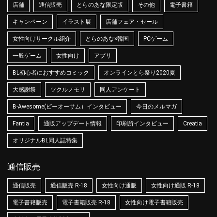
店舗
通信販売
とらのあな限定版
その他
電子書籍
キャンペーン
イラスト展
店舗フェア・セール
女性向けサークル紹介
とらのあな×韓国
PCゲーム
一般ゲーム
女性向け
アプリ
BL初心者におすすめコミック
オンラインとら祭り2020夏
大感謝祭
ツクルノモリ
同人アンケート
B-Awesome(ビーオーサム）インタビュー
今日のメルマガ
Fantia
通販アップデート情報
印刷所インタビュー
Creatia
オリジナルBL同人誌特集
通信販売
通信販売
通信販売 R-18
女性向け通販
女性向け通販 R-18
電子書籍販売
電子書籍販売 R-18
女性向け電子書籍販売