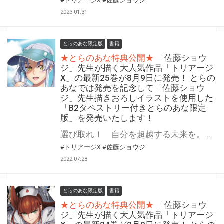
#トリアージX
#佐藤ショウジ
2023.01.31
とらのあな限定版
書籍
★とらのあな特典公開★
「佐藤ショウ
ジ」先生が描く大人気作品「トリアージ
X」の最新25巻が8月9日に発売！ とらの
あなでは発売を記念して「佐藤ショウ
ジ」先生描きおろしイラストを使用した
「B2タペストリー付きとらのあな限定
版」を発売いたします！
選び取れ！ 自分を超越する未来を。 「月刊ドラゴンエイジ」人気作品、「トリアージX」の最新25巻が2022年8月9日（火）に発売！ とらのあなでは発売を記念して毎巻大好評をいただいている「B2タペストリー付きとらのあな限定版」を今回も発売いたします。 イラストは「佐藤ショウジ」先生の描き下ろし！ 是非この機会にお買い求めください！
#トリアージX
#佐藤ショウジ
2022.07.28
とらのあな限定版
書籍
★とらのあな特典公開★
「佐藤ショウ
ジ」先生が描く大人気作品「トリアージ