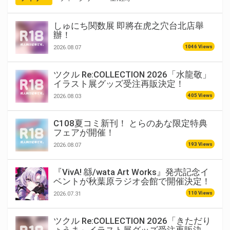
しゅにち関数展 即將在虎之穴台北店舉
辦！
1046 Views
2026.08.07
ツクル Re:COLLECTION 2026「水龍敬」
イラスト展グッズ受注再販決定！
405 Views
2026.08.03
C108夏コミ新刊！ とらのあな限定特典
フェアが開催！
193 Views
2026.08.07
『VivA! 緜/wata Art Works』発売記念イ
ベントが秋葉原ラジオ会館で開催決定！
110 Views
2026.07.31
ツクル Re:COLLECTION 2026「きただり
ょうま」イラスト展グッズ受注再販決