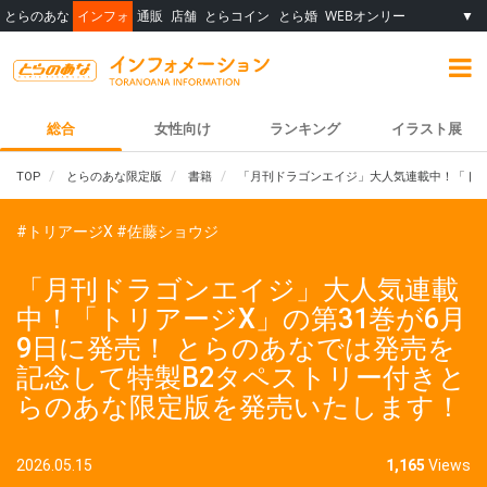
とらのあな
インフォ
通販
店舗
とらコイン
とら婚
WEBオンリー
▼
総合
女性向け
ランキング
イラスト展
TOP
とらのあな限定版
書籍
「月刊ドラゴンエイジ」大人気連載中！「トリ
#トリアージX
#佐藤ショウジ
「月刊ドラゴンエイジ」大人気連載
中！「トリアージX」の第31巻が6月
9日に発売！ とらのあなでは発売を
記念して特製B2タペストリー付きと
らのあな限定版を発売いたします！
2026.05.15
1,165
Views