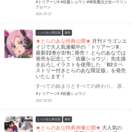
#トリアージX
#佐藤ショウジ
#神装魔法少女ハウリン
グムーン
2021.07.27
とらのあな限定版
書籍
★とらのあな特典公開★
月刊ドラゴンエ
イジで大人気連載中の「トリアージX」
最新22巻が2/9に発売！ とらのあなでは
発売を記念して「佐藤ショウジ」先生描
きおろしイラストを使用した 「B2タペ
ストリー付きとらのあな限定版」を発売
いたします！
すべての始まりとすべての終わり。 原罪を背負った男・望月院長の選択は? 月刊ドラゴンエイジで大人気連載中の「トリアージX」最新22巻が2021年2月9日に発売！ 最新22巻の発売を記念して、とらのあなでは毎巻大好評をいただいている「佐藤ショウジ」先生の描きおろしイラストを使用した「B2タペストリー付きとらのあな限定版」を、今回も発売いたします！ 是非この機会にお買い求めください！
#トリアージX
#佐藤ショウジ
2021.02.02
とらのあな限定版
書籍
★とらのあな特典画像公開★
大人気の