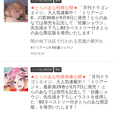
とらのあな限定版
書籍
★とらのあな特典公開★
「月刊ドラゴン
エイジ」大人気連載中！「トリアージ
X」の第30巻が9月9日に発売！とらのあ
なでは発売を記念して「佐藤ショウジ」
先生描き下ろしB2タペストリー付きとら
のあな限定版を発売いたします！
闇の地下法廷で行われる悪魔の審判を、ブラックラベルの閃光が切り裂く！ 「トリアージX」の第30巻が9月9日（火）に発売！ とらのあなでは発売を記念して「描き下ろしB2タペストリー」付きとらのあな限定版を発売いたします。 イラストは「佐藤ショウジ」先生の描き下ろしイラストです！ とらのあな限定版は数量限定となりますので是非お早めにお求めください！
#トリアージX
#佐藤ショウジ
2025.08.26
とらのあな限定版
書籍
★とらのあな特典画像公開★
「月刊ドラ
ゴンエイジ」大人気連載中！「トリアー
ジＸ」最新第29巻が2月7日に発売！ と
らのあなでは発売を記念して「佐藤ショ
ウジ」先生描き下ろしイラストを使用し
た「B2タペストリー付きとらのあな限定
版」を発売いたします！