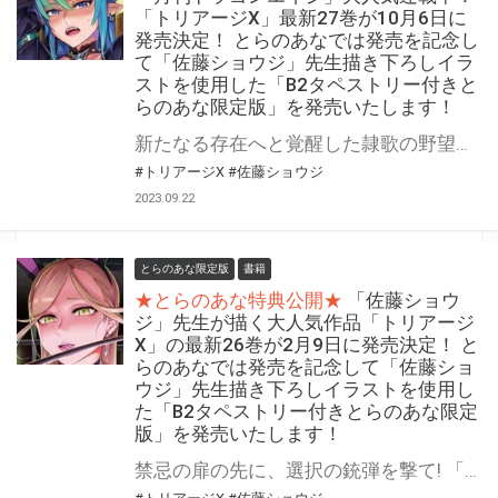
「トリアージX」最新27巻が10月6日に
発売決定！ とらのあなでは発売を記念し
て「佐藤ショウジ」先生描き下ろしイラ
ストを使用した「B2タペストリー付きと
らのあな限定版」を発売いたします！
新たなる存在へと覚醒した隷歌の野望は、未知の領域へ。 「月刊ドラゴンエイジ」大人気作「トリアージX」最新27巻が10月6日(金)に発売決定！ とらのあなでは発売を記念して毎巻大好評をいただいている 「B2タペストリー付きとらのあな限定版」を今回も発売いたします。 イラストは「佐藤ショウジ」先生の描き下ろしです！ 是非この機会にお買い求めください！
#トリアージX
#佐藤ショウジ
2023.09.22
とらのあな限定版
書籍
★とらのあな特典公開★
「佐藤ショウ
ジ」先生が描く大人気作品「トリアージ
X」の最新26巻が2月9日に発売決定！ と
らのあなでは発売を記念して「佐藤ショ
ウジ」先生描き下ろしイラストを使用し
た「B2タペストリー付きとらのあな限定
版」を発売いたします！
禁忌の扉の先に、選択の銃弾を撃て! 「月刊ドラゴンエイジ」人気作品、「トリアージX」の最新26巻が2月9日(木)に発売決定！ とらのあなでは発売を記念して毎巻大好評をいただいている 「B2タペストリー付きとらのあな限定版」を今回も発売いたします。 イラストは「佐藤ショウジ」先生の描き下ろしです！ 是非この機会にお買い求めください！