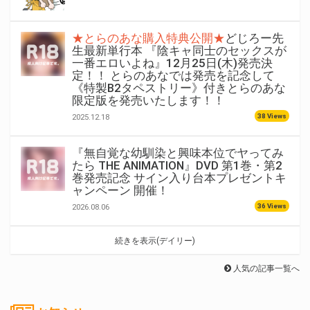
★とらのあな購入特典公開★
どじろー先
生最新単行本 『陰キャ同士のセックスが
一番エロいよね』12月25日(木)発売決
定！！ とらのあなでは発売を記念して
《特製B2タペストリー》付きとらのあな
限定版を発売いたします！！
38 Views
2025.12.18
『無自覚な幼馴染と興味本位でヤってみ
たら THE ANIMATION』DVD 第1巻・第2
巻発売記念 サイン入り台本プレゼントキ
ャンペーン 開催！
36 Views
2026.08.06
続きを表示(デイリー)
人気の記事一覧へ