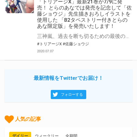
「トリアージX」最新21巻が7/9に発
売！ とらのあなでは発売を記念して「佐
藤ショウジ」先生描きおろしイラストを
使用した 「B2タペストリー付きとらの
あな限定版」を発売いたします！
三神嵐、過去を断ち切るための最後の戦い。 月刊ドラゴンエイジで大人気連載中の「トリアージX」最新21巻が2020年7月9日に発売！ 最新21巻の発売を記念して、とらのあなでは毎巻大好評をいただいている 「佐藤ショウジ」先生の描きおろしのイラストを使用した「B2タペストリー付きとらのあな限定版」を今回も発売いたします。 是非この機会にお買い求めください！
#トリアージX
#佐藤ショウジ
2020.07.07
最新情報をTwitterでお届け！
フォローする
人気の記事
デイリー
ウィークリー
全期間