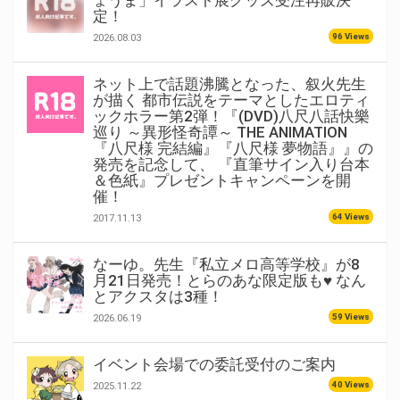
定！
96 Views
2026.08.03
ネット上で話題沸騰となった、叙火先生
が描く 都市伝説をテーマとしたエロティ
ックホラー第2弾！『(DVD)八尺八話快樂
巡り ～異形怪奇譚～ THE ANIMATION
『八尺様 完結編』『八尺様 夢物語』』の
発売を記念して、 『直筆サイン入り台本
＆色紙』プレゼントキャンペーンを開
催！
64 Views
2017.11.13
なーゆ。先生『私立メロ高等学校』が8
月21日発売！とらのあな限定版も♥ なん
とアクスタは3種！
59 Views
2026.06.19
イベント会場での委託受付のご案内
40 Views
2025.11.22