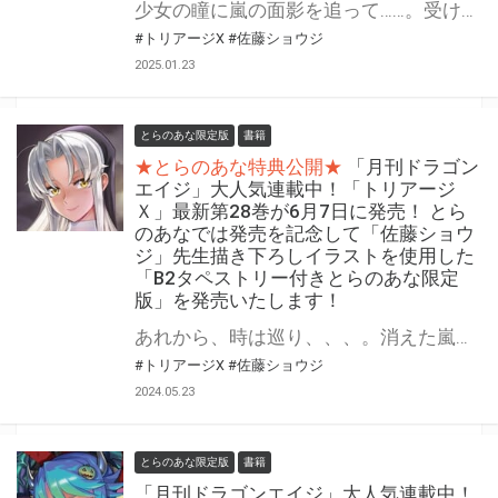
少女の瞳に嵐の面影を追って……。受け継がれる伝説の先にあるものは。 「月刊ドラゴンエイジ」大人気作『トリアージＸ』最新第29巻が2月7日(金)に発売！ とらのあなでは発売を記念して 「B2タペストリー付き」とらのあな限定版を発売いたします。 イラストは「佐藤ショウジ」先生の描き下ろしイラストです！ とらのあな限定版の数は限られていますので是非お早めにお求めください！
#トリアージX
#佐藤ショウジ
2025.01.23
とらのあな限定版
書籍
★とらのあな特典公開★
「月刊ドラゴン
エイジ」大人気連載中！「トリアージ
Ｘ」最新第28巻が6月7日に発売！ とら
のあなでは発売を記念して「佐藤ショウ
ジ」先生描き下ろしイラストを使用した
「B2タペストリー付きとらのあな限定
版」を発売いたします！
あれから、時は巡り、、、。消えた嵐と残された者たち、それぞれの選択。 「月刊ドラゴンエイジ」大人気作『トリアージＸ』最新第28巻が6月7日(金)に発売！ とらのあなでは発売を記念して 「B2タペストリー付き」とらのあな限定版を発売いたします。 イラストは「佐藤ショウジ」先生の描き下ろしイラストです！ とらのあな限定版の数は限られていますので是非お早めにお求めください！
#トリアージX
#佐藤ショウジ
2024.05.23
とらのあな限定版
書籍
「月刊ドラゴンエイジ」大人気連載中！