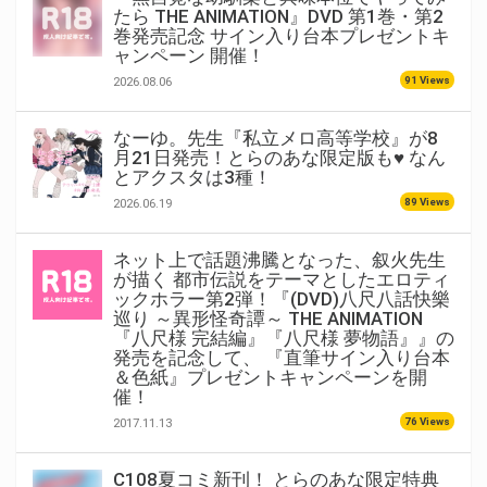
たら THE ANIMATION』DVD 第1巻・第2
巻発売記念 サイン入り台本プレゼントキ
ャンペーン 開催！
91 Views
2026.08.06
なーゆ。先生『私立メロ高等学校』が8
月21日発売！とらのあな限定版も♥ なん
とアクスタは3種！
89 Views
2026.06.19
ネット上で話題沸騰となった、叙火先生
が描く 都市伝説をテーマとしたエロティ
ックホラー第2弾！『(DVD)八尺八話快樂
巡り ～異形怪奇譚～ THE ANIMATION
『八尺様 完結編』『八尺様 夢物語』』の
発売を記念して、 『直筆サイン入り台本
＆色紙』プレゼントキャンペーンを開
催！
76 Views
2017.11.13
C108夏コミ新刊！ とらのあな限定特典