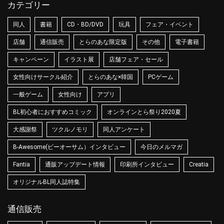
カテゴリー
同人
書籍
CD・BD/DVD
玩具
フェア・イベント
店舗
通信販売
とらのあな限定版
その他
電子書籍
キャンペーン
イラスト展
店舗フェア・セール
女性向けサークル紹介
とらのあな×韓国
PCゲーム
一般ゲーム
女性向け
アプリ
BL初心者におすすめコミック
オンラインとら祭り2020夏
大感謝祭
ツクルノモリ
同人アンケート
B-Awesome(ビーオーサム）インタビュー
今日のメルマガ
Fantia
通販アップデート情報
印刷所インタビュー
Creatia
オリジナルBL同人誌特集
通信販売