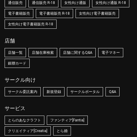
通信販売
通信販売 R-18
女性向け通販
女性向け通販 R-18
電子書籍販売
電子書籍販売 R-18
女性向け電子書籍販売
女性向け電子書籍販売 R-18
店舗
店舗一覧
店舗在庫検索
店舗に関するQ&A
電子マネー
銀聯カード
サークル向け
サークル委託案内
新規登録
サークルポータル
Q&A
サービス
とらのあなクラフト
ファンティア[Fantia]
クリエイティア[Creatia]
とら婚