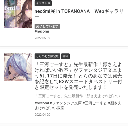
イラスト展
necömi展 in TORANOANA Webギャラリ
ー
終了しています
#necömi
2022.05.09
とらのあな限定版
書籍
「三河ごーすと」先生最新作「顔さえよ
ければいい教室」がファンタジア文庫よ
り6月17日に発売！ とらのあなでは発売
を記念してB2Wスエードタペストリー付
き限定セットを発売いたします！
「三河ごーすと」先生最新作「顔さえよければいい教室」がファンタジア文庫より6月17日に発売！ とらのあなでは発売を記念してB2Wスエードタペストリー付き限定セットを発売いたします！ 是非この機会にお買い求めください！
#necömi
#ファンタジア文庫
#三河ごーすと
#顔さえ
よければいい教室
2022.04.20