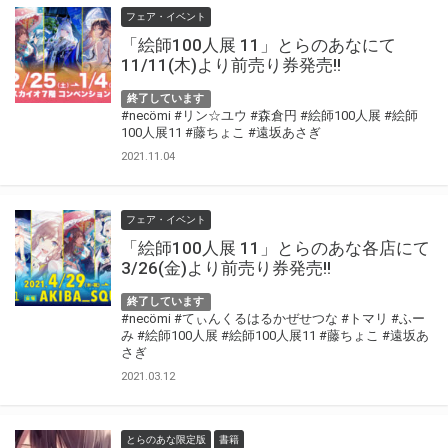
フェア・イベント
「絵師100人展 11」とらのあなにて
11/11(木)より前売り券発売!!
終了しています
#necömi
#リン☆ユウ
#森倉円
#絵師100人展
#絵師
100人展11
#藤ちょこ
#遠坂あさぎ
2021.11.04
フェア・イベント
「絵師100人展 11」とらのあな各店にて
3/26(金)より前売り券発売!!
終了しています
#necömi
#てぃんくるはるかぜせつな
#トマリ
#ふー
み
#絵師100人展
#絵師100人展11
#藤ちょこ
#遠坂あ
さぎ
2021.03.12
とらのあな限定版
書籍