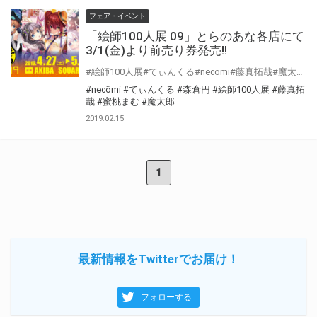
フェア・イベント
「絵師100人展 09」とらのあな各店にて
3/1(金)より前売り券発売!!
#絵師100人展#てぃんくる#necömi#藤真拓哉#魔太郎#蜜桃まむ#森倉円 「絵師100人展 09」が今年も開催決定！！ とらのあな全店舗・通信販売にて前売り券の販売を行います。 今回も購入者を対象とした企画が盛りだくさん！
#necömi
#てぃんくる
#森倉円
#絵師100人展
#藤真拓
哉
#蜜桃まむ
#魔太郎
2019.02.15
1
最新情報をTwitterでお届け！
フォローする