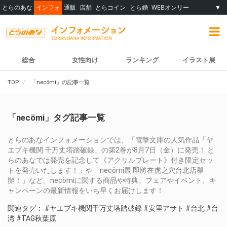
とらのあな
インフォ
通販
店舗
とらコイン
とら婚
WEBオンリー
▼
総合
女性向け
ランキング
イラスト展
TOP
「necömi」の記事一覧
「necömi」タグ記事一覧
とらのあなインフォメーションでは、「電撃文庫の人気作品「ヤ
エブキ機関 千万丈塔踏破録」の第2巻が8月7日（金）に発売！ と
らのあなでは発売を記念して《アクリルプレート》付き限定セッ
トを発売いたします！」や「necömi展 即將在虎之穴台北店舉
辦！」など、necömiに関する商品や特典、フェアやイベント、キ
ャンペーンの最新情報をいち早くお届けします！
関連タグ：
#ヤエブキ機関千万丈塔踏破録
#安里アサト
#台北
#台
湾
#TAG秋葉原