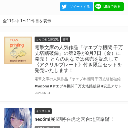
ツイートする
LINEで送る
全11件中 1〜11件目を表示
とらのあな限定版
書籍
電撃文庫の人気作品「ヤエブキ機関 千万
丈塔踏破録」の第2巻が8月7日（金）に
発売！ とらのあなでは発売を記念して
《アクリルプレート》付き限定セットを
発売いたします！
電撃文庫の人気作品『ヤエブキ機関 千万丈塔踏破録』から、 8月発売予定の『ヤエブキ機関 千万丈塔踏破録２』、イラストレーターnecömiによる 『８６』×『ヤエブキ機関』コラボイラストを使用したアクリルプレートの限定セットが登場！ 限定セットは数量限定となりますので是非お早めにお求めください！
#necömi
#ヤエブキ機関千万丈塔踏破録
#安里アサト
2026.06.04
イラスト展
necömi展 即將在虎之穴台北店舉辦！