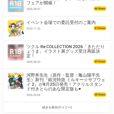
フェアが開催！
64 Views
2026.08.07
イベント会場での委託受付のご案内
57 Views
2025.11.22
ツクル Re:COLLECTION 2026「きただり
ょうま」イラスト展グッズ受注再販決
定！
49 Views
2026.08.03
河野丼先生（原作・監督：亀山陽平先
生）新刊『銀河特急 ミルキー☆サブウェ
イ 2』が8月25日発売！アクリルスタン
ド付きとらのあな限定版も♥
35 Views
2026.06.06
続きを表示(デイリー)