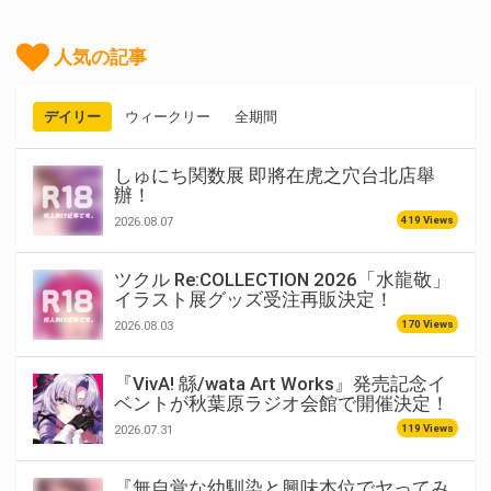
人気の記事
デイリー
ウィークリー
全期間
しゅにち関数展 即將在虎之穴台北店舉
辦！
419 Views
2026.08.07
ツクル Re:COLLECTION 2026「水龍敬」
イラスト展グッズ受注再販決定！
170 Views
2026.08.03
『VivA! 緜/wata Art Works』発売記念イ
ベントが秋葉原ラジオ会館で開催決定！
119 Views
2026.07.31
『無自覚な幼馴染と興味本位でヤってみ