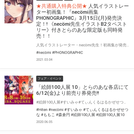
★共通購入特典公開★
人気イラストレー
ター初画集！『necömi画集
PHONOGRAPHIC』3月15日(月)発売決
定！! 《necömi先生イラストB2タペスト
リー》付きとらのあな限定版も同時発
売！！
人気イラストレーター・necömi先生！初画集が発売決定！！ necömi先生の描く透明感溢れた美少女盛り沢山の一冊が登場！！ とらのあなでは『necömi画集 PHONOGRAPHIC』発売を記念して、《necömi先生イラストB2タペストリー》付きとらのあな限定版をご用意しました！！ お買い逃しのないよう、是非お求めください！
#necömi
#PHONOGRAPHIC
2021.03.04
フェア・イベント
「絵師100人展 10」とらのあな各店にて
6/12(金)より前売り券発売!!
#絵師100人展#すいみゃ#てぃんくるはるかぜせつな#necömi#Hiten#ももこ#森倉円 「絵師100人展 10」が今年も開催決定！！ とらのあな全店舗・通信販売にて前売り券の販売を行います。 今回も購入者を対象とした企画が盛りだくさん！
#Hiten
#necömi
#すいみゃ
#てぃんくるはるかぜせつ
な
#ももこ
#森倉円
#絵師100人展
#絵師100人展10
2020.06.05