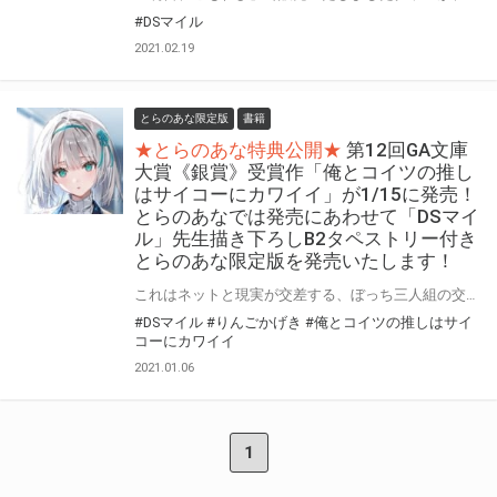
#DSマイル
2021.02.19
とらのあな限定版
書籍
★とらのあな特典公開★
第12回GA文庫
大賞《銀賞》受賞作「俺とコイツの推し
はサイコーにカワイイ」が1/15に発売！
とらのあなでは発売にあわせて「DSマイ
ル」先生描き下ろしB2タペストリー付き
とらのあな限定版を発売いたします！
これはネットと現実が交差する、ぼっち三人組の交信録。 第12回GA文庫大賞《銀賞》受賞作「俺とコイツの推しはサイコーにカワイイ」が1/15に発売！ とらのあなでは本作の発売を記念して「B2タペストリー付きとらのあな限定版」を実施いたします！ イラストはイラスト担当「DSマイル」先生の描き下ろしイラストです！ とらのあな限定版は限られておりますのでお見逃しなくっ！！
#DSマイル
#りんごかげき
#俺とコイツの推しはサイ
コーにカワイイ
2021.01.06
1