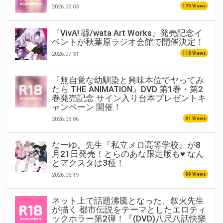
170 Views
2026.08.03
『VivA! 緜/wata Art Works』発売記念イ
ベントが秋葉原ラジオ会館で開催決定！
118 Views
2026.07.31
『無自覚な幼馴染と興味本位でヤってみ
たら THE ANIMATION』DVD 第1巻・第2
巻発売記念 サイン入り台本プレゼントキ
ャンペーン 開催！
91 Views
2026.08.06
なーゆ。先生『私立メロ高等学校』が8
月21日発売！とらのあな限定版も♥ なん
とアクスタは3種！
89 Views
2026.06.19
ネット上で話題沸騰となった、叙火先生
が描く 都市伝説をテーマとしたエロティ
ックホラー第2弾！『(DVD)八尺八話快樂