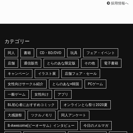
採用情報へ
カテゴリー
同人
書籍
CD・BD/DVD
玩具
フェア・イベント
店舗
通信販売
とらのあな限定版
その他
電子書籍
キャンペーン
イラスト展
店舗フェア・セール
女性向けサークル紹介
とらのあな×韓国
PCゲーム
一般ゲーム
女性向け
アプリ
BL初心者におすすめコミック
オンラインとら祭り2020夏
大感謝祭
ツクルノモリ
同人アンケート
B-Awesome(ビーオーサム）インタビュー
今日のメルマガ