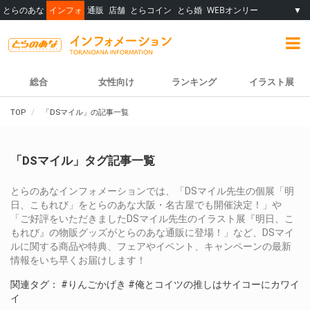
とらのあな
インフォ
通販
店舗
とらコイン
とら婚
WEBオンリー
▼
総合
女性向け
ランキング
イラスト展
TOP
「DSマイル」の記事一覧
「DSマイル」タグ記事一覧
とらのあなインフォメーションでは、「DSマイル先生の個展「明
日、こもれび」をとらのあな大阪・名古屋でも開催決定！」や
「ご好評をいただきましたDSマイル先生のイラスト展『明日、こ
もれび』の物販グッズがとらのあな通販に登場！」など、DSマイ
ルに関する商品や特典、フェアやイベント、キャンペーンの最新
情報をいち早くお届けします！
関連タグ：
#りんごかげき
#俺とコイツの推しはサイコーにカワイ
イ