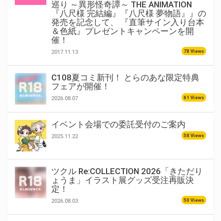
巡り ～異形怪奇譚～ THE ANIMATION
『八尺様 完結編』『八尺様 夢物語』』の
発売を記念して、 『直筆サイン入り台本
＆色紙』プレゼントキャンペーンを開
催！
78 Views
2017.11.13
C108夏コミ新刊！ とらのあな限定特典
フェアが開催！
61 Views
2026.08.07
イベント会場での委託受付のご案内
58 Views
2025.11.22
ツクル Re:COLLECTION 2026「きただり
ょうま」イラスト展グッズ受注再販決
定！
50 Views
2026.08.03