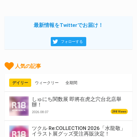
最新情報をTwitterでお届け！
フォローする
人気の記事
デイリー
ウィークリー
全期間
しゅにち関数展 即將在虎之穴台北店舉
辦！
298 Views
2026.08.07
ツクル Re:COLLECTION 2026「水龍敬」
イラスト展グッズ受注再販決定！