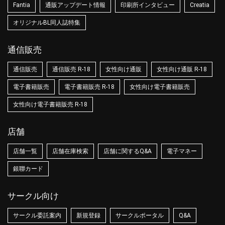
Fantia
通販アップデート情報
印刷所インタビュー
Creatia
オリジナルBL同人誌特集
通信販売
通信販売
通信販売 R-18
女性向け通販
女性向け通販 R-18
電子書籍販売
電子書籍販売 R-18
女性向け電子書籍販売
女性向け電子書籍販売 R-18
店舗
店舗一覧
店舗在庫検索
店舗に関するQ&A
電子マネー
銀聯カード
サークル向け
サークル委託案内
新規登録
サークルポータル
Q&A