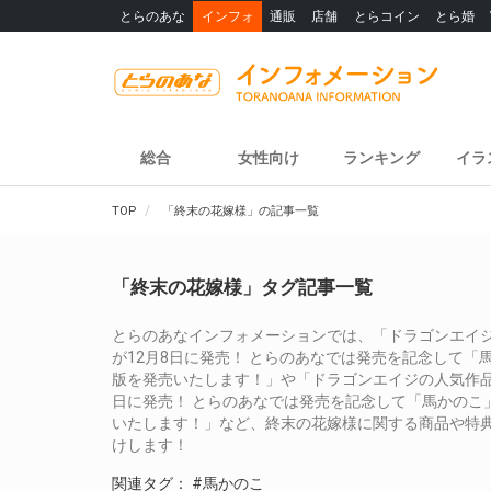
とらのあな
インフォ
通販
店舗
とらコイン
とら婚
総合
女性向け
ランキング
イラ
TOP
「終末の花嫁様」の記事一覧
「終末の花嫁様」タグ記事一覧
とらのあなインフォメーションでは、「ドラゴンエイジの人気作品
が12月8日に発売！ とらのあなでは発売を記念して「
版を発売いたします！」や「ドラゴンエイジの人気作品「終末の花嫁
日に発売！ とらのあなでは発売を記念して「馬かのこ
いたします！」など、終末の花嫁様に関する商品や特
けします！
関連タグ：
#馬かのこ