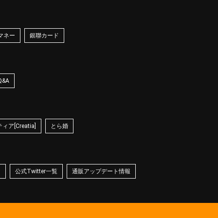
マネー
銀聯カード
Q&A
ア[Creatia]
とら婚
☆
公式Twitter一覧
通販アップデート情報