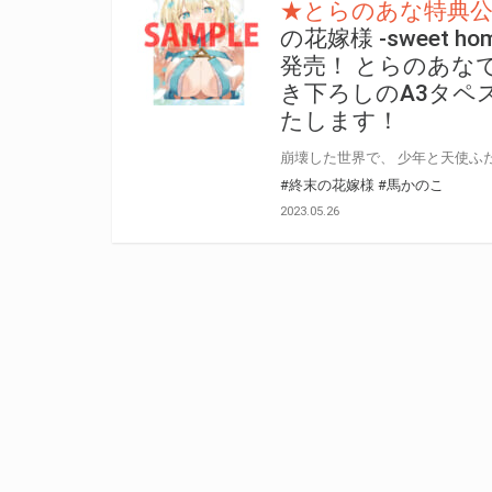
★とらのあな特典
の花嫁様 -sweet h
発売！ とらのあな
き下ろしのA3タペ
たします！
#終末の花嫁様
#馬かのこ
2023.05.26