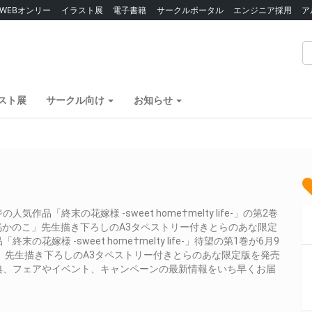
WEBオンリー
イラスト展
電子書籍
サークルポータル
エンジニア採用
ア
スト展
サークル向け
お知らせ
「終末の花嫁様 -sweet home†melty life-」の第2巻
馬かのこ」先生描き下ろしのA3タペストリー付きとらのあな限定
様 -sweet home†melty life-」待望の第1巻が6月9
」先生描き下ろしのA3タペストリー付きとらのあな限定版を発売
典、フェアやイベント、キャンペーンの最新情報をいち早くお届