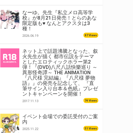
なーゆ。先生『私立メロ高等学
校』が8月21日発売！とらのあな
限定版も♥ なんとアクスタは3
種！
87 Views
2026.06.19
ネット上で話題沸騰となった、叙
火先生が描く 都市伝説をテーマ
としたエロティックホラー第2
弾！『(DVD)八尺八話快樂巡り ～
異形怪奇譚～ THE ANIMATION
『八尺様 完結編』『八尺様 夢物
語』』の発売を記念して、 『直
筆サイン入り台本＆色紙』プレゼ
ントキャンペーンを開催！
74 Views
2017.11.13
イベント会場での委託受付のご案
内
51 Views
2025.11.22