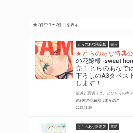
全2件中 1〜2件目を表示
とらのあな限定版
書籍
★とらのあな特典
の花嫁様 -sweet ho
売！ とらのあなで
下ろしのA3タペス
します！
#終末の花嫁様
#馬かのこ
2023.11.30
とらのあな限定版
書籍