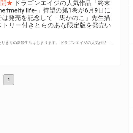
公開★
ドラゴンエイジの人気作品「終末
ome†melty life-」待望の第1巻が6月9日に
では発売を記念して「馬かのこ」先生描
ストリー付きとらのあな限定版を発売い
崩壊した世界で、 少年と天使ふたりきりの新婚生活はじまります。 ドラゴンエイジの人気作品「終末の花嫁様 -sweet home†melty life-」待望の第1巻が6月9日(金)に発売！ とらのあなでは発売を記念して「A3タペストリー」付きとらのあな限定版を発売いたします。 イラストは「馬かのこ」先生の描き下ろしイラストです！ とらのあな限定版の数量限定となりますので是非お早めにお求めください！
1