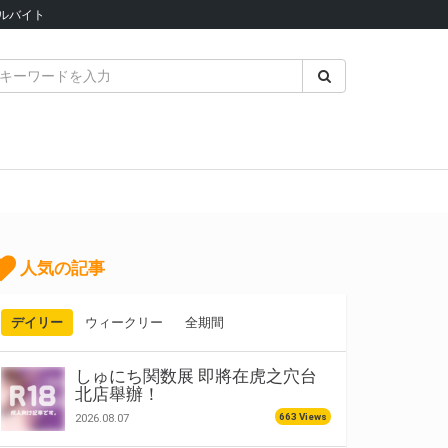
ルバイト
人気の記事
デイリー
ウィークリー
全期間
しゅにち関数展 即將在虎之穴台
北店舉辦！
663 Views
2026.08.07