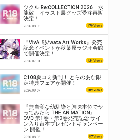
ツクル Re:COLLECTION 2026「水
龍敬」イラスト展グッズ受注再販
決定！
170 Views
2026.08.03
『VivA! 緜/wata Art Works』発売
記念イベントが秋葉原ラジオ会館
で開催決定！
124 Views
2026.07.31
C108夏コミ新刊！ とらのあな限
定特典フェアが開催！
109 Views
2026.08.07
『無自覚な幼馴染と興味本位でヤ
ってみたら THE ANIMATION』
DVD 第1巻・第2巻発売記念 サイ
ン入り台本プレゼントキャンペー
ン 開催！
87 Views
2026.08.06