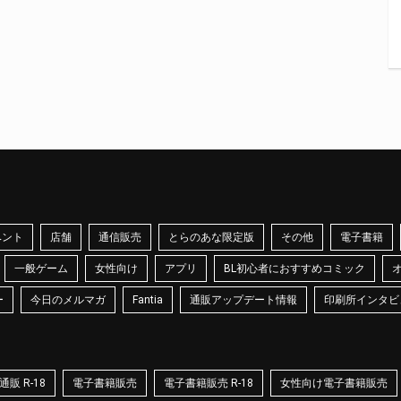
ベント
店舗
通信販売
とらのあな限定版
その他
電子書籍
一般ゲーム
女性向け
アプリ
BL初心者におすすめコミック
ー
今日のメルマガ
Fantia
通販アップデート情報
印刷所インタビ
販 R-18
電子書籍販売
電子書籍販売 R-18
女性向け電子書籍販売