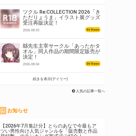
ツクル Re:COLLECTION 2026「き
ただりょうま」イラスト展グッズ
受注再販決定！
46 Views
2026.08.03
緜先生主宰サークル「あったかタ
オル」同人作品の期間限定販売が
決定！
36 Views
2026.08.04
続きを表示(デイリー)
人気の記事一覧へ
お知らせ
【2026年7月集計分】とらのあなで今最もア
ツい男性向け人気ジャンルを「販売数と作品