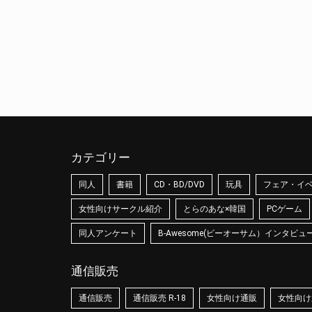
カテゴリー
同人
書籍
CD・BD/DVD
玩具
フェア・イ
女性向けサークル紹介
とらのあな×韓国
PCゲーム
同人アンケート
B-Awesome(ビーオーサム）インタビュ
通信販売
通信販売
通信販売 R-18
女性向け通販
女性向け通