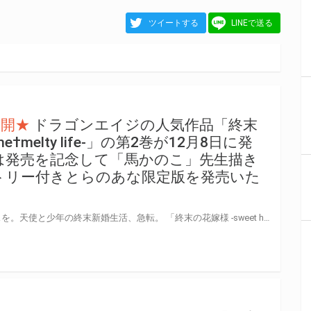
ツイートする
LINEで送る
公開★
ドラゴンエイジの人気作品「終末
me†melty life-」の第2巻が12月8日に発
は発売を記念して「馬かのこ」先生描き
トリー付きとらのあな限定版を発売いた
破滅と裏切りと、とびきりのキスを。天使と少年の終末新婚生活、急転。 「終末の花嫁様 -sweet home†melty life-」の第2巻が12月8日(金)に発売！ とらのあなでは発売を記念して「A3タペストリー」付きとらのあな限定版を発売いたします。 イラストは「馬かのこ」先生の描き下ろしイラストです！ とらのあな限定版は数量限定となりますので是非お早めにお求めください！