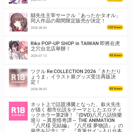
緜先生主宰サークル「あったかタオル」
同人作品の期間限定販売が決定！
130 Views
2026.08.04
Riko POP-UP SHOP in TAIWAN 即將在虎
之穴台北店舉辦！
90 Views
2026.07.13
ツクル Re:COLLECTION 2026「きただり
ょうま」イラスト展グッズ受注再販決
定！
80 Views
2026.08.03
ネット上で話題沸騰となった、叙火先生
が描く 都市伝説をテーマとしたエロティ
ックホラー第2弾！『(DVD)八尺八話快樂
巡り ～異形怪奇譚～ THE ANIMATION
『八尺様 完結編』『八尺様 夢物語』』の
発売を記念して、 『直筆サイン入り台本