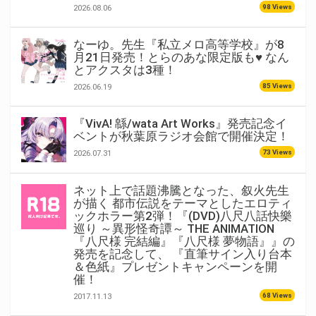
98 Views
2026.08.06
なーゆ。先生『私立メロ高等学校』が8
月21日発売！とらのあな限定版も♥ なん
とアクスタは3種！
85 Views
2026.06.19
『VivA! 緜/wata Art Works』発売記念イ
ベントが秋葉原ラジオ会館で開催決定！
73 Views
2026.07.31
ネット上で話題沸騰となった、叙火先生
が描く 都市伝説をテーマとしたエロティ
ックホラー第2弾！『(DVD)八尺八話快樂
巡り ～異形怪奇譚～ THE ANIMATION
『八尺様 完結編』『八尺様 夢物語』』の
発売を記念して、 『直筆サイン入り台本
＆色紙』プレゼントキャンペーンを開
催！
68 Views
2017.11.13