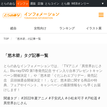
とらのあな
インフォ
通販
店舗
とらコイン
とら婚
WEBオンリー
▼
総合
女性向け
ランキング
イラスト展
TOP
「悠木碧」の記事一覧
「悠木碧」タグ記事一覧
とらのあなインフォメーションでは、「TVアニメ「異世界おじさ
ん」Blu-ray/DVD 第1巻発売記念 サイン入り台本プレゼントキャン
ペーン開催決定！」や「悠木碧「ぐだふわエブリデー」発売記
念 店頭抽選会開催決定！！」など、悠木碧に関する商品や特
典、フェアやイベント、キャンペーンの最新情報をいち早くお届
けします！
関連タグ：
#2022年夏アニメ
#子安武人
#小松未可子
#戸松遥
#
異世界おじさん