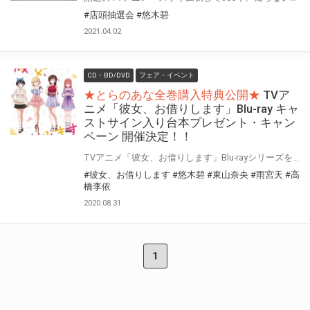
#店頭抽選会
#悠木碧
2021.04.02
CD・BD/DVD
フェア・イベント
★とらのあな全巻購入特典公開★
TVア
ニメ「彼女、お借りします」Blu-ray キャ
ストサイン入り台本プレゼント・キャン
ペーン 開催決定！！
TVアニメ「彼女、お借りします」Blu-rayシリーズを、 とらのあな対象店舗で全額内金にてご予約、もしくはご購入いただきましたお客様に「応募抽選シリアル」をお渡し致します。 「応募抽選シリアル」に記載されている応募要項に従って必要事項をご記入の上、ご応募いただいたお客様に抽選でプレゼント！
#彼女、お借りします
#悠木碧
#東山奈央
#雨宮天
#高
橋李依
2020.08.31
1