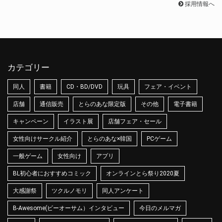
採用情報へ
カテゴリー
同人
書籍
CD・BD/DVD
玩具
フェア・イベント
店舗
通信販売
とらのあな限定版
その他
電子書籍
キャンペーン
イラスト展
店舗フェア・セール
女性向けサークル紹介
とらのあな×韓国
PCゲーム
一般ゲーム
女性向け
アプリ
BL初心者におすすめコミック
オンラインとら祭り2020夏
大感謝祭
ツクルノモリ
同人アンケート
B-Awesome(ビーオーサム）インタビュー
今日のメルマガ