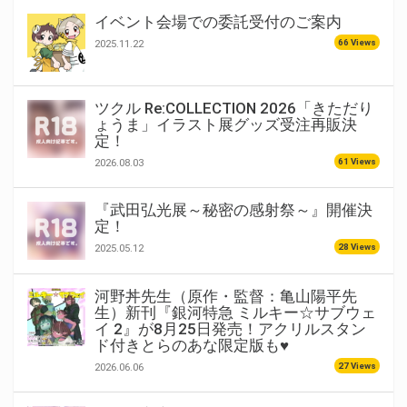
イベント会場での委託受付のご案内
66 Views
2025.11.22
ツクル Re:COLLECTION 2026「きただり
ょうま」イラスト展グッズ受注再販決
定！
61 Views
2026.08.03
『武田弘光展～秘密の感射祭～』開催決
定！
28 Views
2025.05.12
河野丼先生（原作・監督：亀山陽平先
生）新刊『銀河特急 ミルキー☆サブウェ
イ 2』が8月25日発売！アクリルスタン
ド付きとらのあな限定版も♥
27 Views
2026.06.06