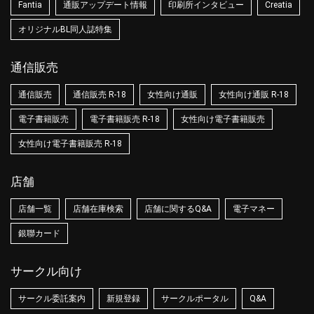
Fantia
通販アップデート情報
印刷所インタビュー
Creatia
オリジナルBL同人誌特集
通信販売
通信販売
通信販売 R-18
女性向け通販
女性向け通販 R-18
電子書籍販売
電子書籍販売 R-18
女性向け電子書籍販売
女性向け電子書籍販売 R-18
店舗
店舗一覧
店舗在庫検索
店舗に関するQ&A
電子マネー
銀聯カード
サークル向け
サークル委託案内
新規登録
サークルポータル
Q&A