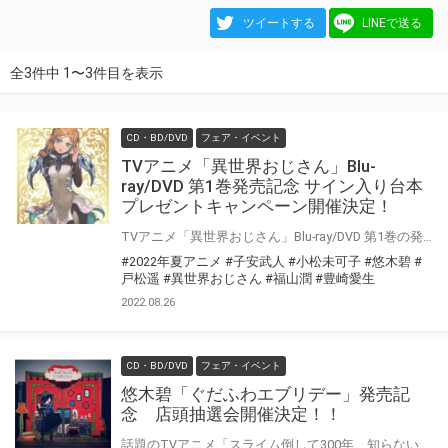
ツイートする
LINEで送る
全3件中 1〜3件目を表示
CD・BD/DVD
フェア・イベント
TVアニメ「異世界おじさん」Blu-
ray/DVD 第1巻発売記念 サイン入り台本
プレゼントキャンペーン開催決定！
TVアニメ「異世界おじさん」Blu-ray/DVD 第1巻の発売を記念して、 「サイン入り台本プレゼントキャンペーン」の開催が決定しました！ 対象店舗にて対象商品をご購入いただいた方の中から抽選でキャストの直筆サイン入り台本をプレゼントいたします！ ぜひご応募ください♪
#2022年夏アニメ
#子安武人
#小松未可子
#悠木碧
#
戸松遥
#異世界おじさん
#福山潤
#豊崎愛生
2022.08.26
CD・BD/DVD
フェア・イベント
悠木碧「ぐだふわエブリデー」発売記
念 店頭抽選会開催決定！！
話題のTVアニメ「スライム倒して300年、知らないうちにレベルMAXになってました」オープニングテーマでもある、 悠木碧さんの「ぐだふわエブリデー」の発売を記念して、店頭抽選会の開催が決定しました！ この機会でないと手に入らない、超レアな豪華景品が当たる抽選会になります！ 是非、この機会にご参加ください！