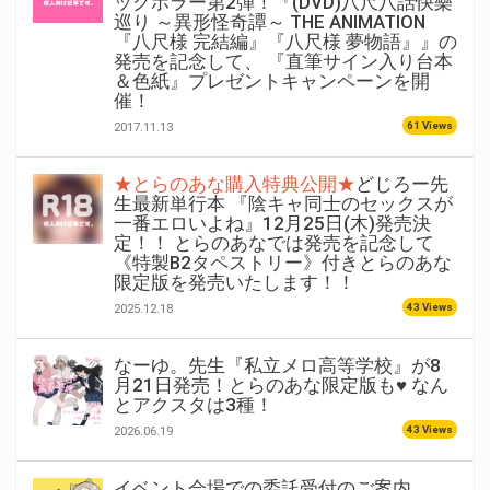
ックホラー第2弾！『(DVD)八尺八話快樂
巡り ～異形怪奇譚～ THE ANIMATION
『八尺様 完結編』『八尺様 夢物語』』の
発売を記念して、 『直筆サイン入り台本
＆色紙』プレゼントキャンペーンを開
催！
61 Views
2017.11.13
★とらのあな購入特典公開★
どじろー先
生最新単行本 『陰キャ同士のセックスが
一番エロいよね』12月25日(木)発売決
定！！ とらのあなでは発売を記念して
《特製B2タペストリー》付きとらのあな
限定版を発売いたします！！
43 Views
2025.12.18
なーゆ。先生『私立メロ高等学校』が8
月21日発売！とらのあな限定版も♥ なん
とアクスタは3種！
43 Views
2026.06.19
イベント会場での委託受付のご案内