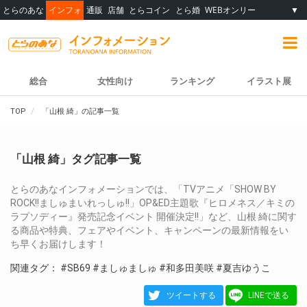
とらのあな
インフォ
通販
店舗
とらコイン
とら婚
WEBオンリー
▼
総合
女性向け
ランキング
イラスト展
TOP
「山根 綺」の記事一覧
「山根 綺」タグ記事一覧
とらのあなインフォメーションでは、「TVアニメ「SHOW BY
ROCK!!ましゅまいれっしゅ!!」OP&ED主題歌『ヒロメネス／キミの
ラプソディー』発売記念イベント 開催決定!!」など、山根 綺に関す
る商品や特典、フェアやイベント、キャンペーンの最新情報をい
ち早くお届けします！
関連タグ：
#SB69
#ましゅましゅ
#和多田美咲
#夏吉ゆうこ
ツイートする
LINEで送る