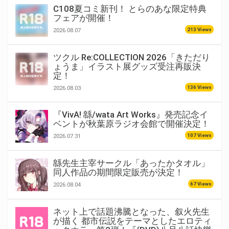
C108夏コミ新刊！ とらのあな限定特典
フェアが開催！
213 Views
2026.08.07
ツクル Re:COLLECTION 2026「きただり
ょうま」イラスト展グッズ受注再販決
定！
136 Views
2026.08.03
『VivA! 緜/wata Art Works』発売記念イ
ベントが秋葉原ラジオ会館で開催決定！
107 Views
2026.07.31
緜先生主宰サークル「あったかタオル」
同人作品の期間限定販売が決定！
67 Views
2026.08.04
ネット上で話題沸騰となった、叙火先生
が描く 都市伝説をテーマとしたエロティ