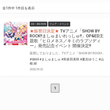
全1件中 1件目を表示
CD・BD/DVD
フェア・イベント
★振替日決定★
TVアニメ「SHOW BY
ROCK!!ましゅまいれっしゅ!!」OP&ED主
題歌『ヒロメネス／キミのラプソディ
ー』発売記念イベント 開催決定!!
延期しておりました、TVアニメ「SHOW BY ROCK!!ましゅまいれっしゅ!!」OP&ED主題歌『ヒロメネス／キミのラプソディー』発売記念イベントの振替日が決定いたしました。 実施に際し、イベント内容を変更させていただきます。 また政府の感染症対策の規定に則り、各会場収容人数の50%以下での実施となるように細かい集合時間の設定・場所の変更をさせていただいております。 振替の日程調整に時間を要しましたことに加え、場所等の変更に際しお客様におかれましては大変お手数をおかけいたしますが、何卒ご理解・ご協力の程宜しくお願い申し上げます。 振替の日程調整に時間がかかり、また直前でのご連絡となりましたこと深くお詫び申し上げます。 何卒ご理解御協力の程宜しくお願い申し上げます。 https://showbyrock-anime-m.com/news/notice/200925 TVアニメ「SHOW BY ROCK!!ましゅまいれっしゅ!!」 OP&ED主題歌『ヒロメネス／キミのラプソディー』発売記念イベントの発売を記念して リリースイベントの開催が決定いたしました！ みなさま、是非ご参加ください！！
#SB69
#ましゅましゅ
#和多田美咲
#夏吉ゆうこ
#山
根 綺
2020.09.25
1