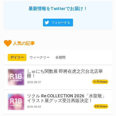
最新情報をTwitterでお届け！
フォローする
人気の記事
デイリー
ウィークリー
全期間
しゅにち関数展 即將在虎之穴台北店舉
辦！
1173 Views
2026.08.07
ツクル Re:COLLECTION 2026「水龍敬」
イラスト展グッズ受注再販決定！
493 Views
2026.08.03