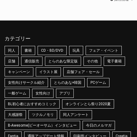
カテゴリー
同人
書籍
CD・BD/DVD
玩具
フェア・イベント
店舗
通信販売
とらのあな限定版
その他
電子書籍
キャンペーン
イラスト展
店舗フェア・セール
女性向けサークル紹介
とらのあな×韓国
PCゲーム
一般ゲーム
女性向け
アプリ
BL初心者におすすめコミック
オンラインとら祭り2020夏
大感謝祭
ツクルノモリ
同人アンケート
B-Awesome(ビーオーサム）インタビュー
今日のメルマガ
Fantia
通販アップデート情報
印刷所インタビュー
Creatia