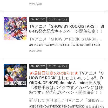
2021.04.02
CD・BD/DVD
フェア・イベント
TVアニメ「SHOW BY ROCK!!STARS!!」Bl
u-ray発売記念キャンペーン開催決定！！
TVアニメ「SHOW BY ROCK!!STARS!!」Blu-rayの発売を記念して、抽選キャンペーンを開催します！ 期間中に、とらのあな対象店舗にて対象商品をご購入いただいた方に「応募抽選シリアル」をお渡しいたします。 専用フォームからご応募の方に抽選で豪華賞品をプレゼント！
#SB69
#SHOW BY ROCK!!
#SHOW BY ROCK!!STARS!!
2021.02.08
CD・BD/DVD
フェア・イベント
★振替日決定のお知らせ★
TVアニメ「S
HOW BY ROCK!!ましゅまいれっしゅ!!」D
OKONJOFINGER double A－side 挿入歌
『移動手段はバイクです／カバンには鉄
板です』発売記念イベント開催決定！！
延期しておりましたTVアニメ「SHOW BY ROCK!!ましゅまいれっしゅ!!」DOKONJOFINGER double A－side 挿入歌『移動手段はバイクです／カバンには鉄板です』発売記念イベントの振替日が決定いたしました。 実施に際し、イベント内容を変更させていただきます。 また政府の感染症対策の規定に則り、各会場収容人数の50%以下での実施となるように細かい集合時間の設定・場所の変更をさせていただいております。 振替の日程調整に時間を要しましたことに加え、場所等の変更に際しお客様におかれましては大変お手数をおかけいたしますが、何卒ご理解・ご協力の程宜しくお願い申し上げます。 https://showbyrock-anime-m.com/news/notice/201114 TVアニメ「SHOW BY ROCK!!ましゅまいれっしゅ!!」DOKONJOFINGER double A－side 挿入歌 『移動手段はバイクです／カバンには鉄板です』の発売を記念してリリースイベントの開催が決定いたしました！ 是非、とらのあな対象店舗で、ご予約・ご購入ください♪
#SB69
#SHOWBYROCK
#SHOWBYROCK!!ましゅまいれ