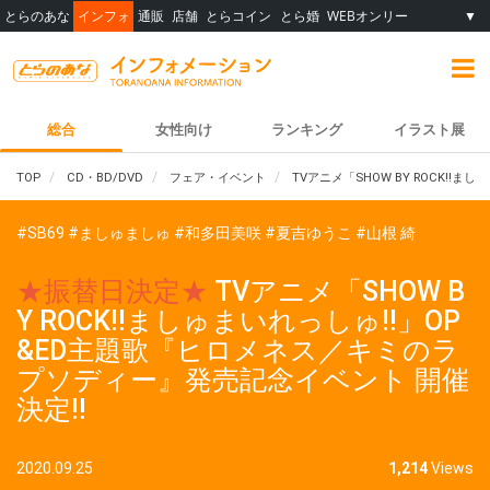
とらのあな
インフォ
通販
店舗
とらコイン
とら婚
WEBオンリー
▼
総合
女性向け
ランキング
イラスト展
TOP
CD・BD/DVD
フェア・イベント
TVアニメ「SHOW BY ROCK!
#SB69
#ましゅましゅ
#和多田美咲
#夏吉ゆうこ
#山根 綺
★振替日決定★
TVアニメ「SHOW B
Y ROCK!!ましゅまいれっしゅ!!」OP
&ED主題歌『ヒロメネス／キミのラ
プソディー』発売記念イベント 開催
決定!!
2020.09.25
1,214
Views