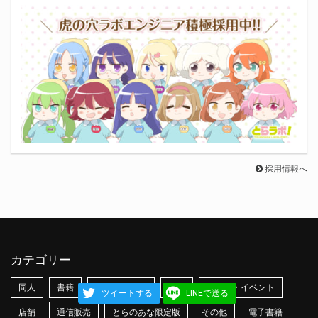
採用情報へ
カテゴリー
同人
書籍
CD・BD/DVD
玩具
フェア・イベント
ツイートする
LINEで送る
店舗
通信販売
とらのあな限定版
その他
電子書籍