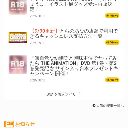
ょうま」イラスト展グッズ受注再販決
定！
54 Views
2026.08.03
【9/30更新】
とらのあなの店舗で利用で
きるキャッシュレス支払方法一覧
48 Views
2024.09.30
『無自覚な幼馴染と興味本位でヤってみ
たら THE ANIMATION』DVD 第1巻・第2
巻発売記念 サイン入り台本プレゼントキ
ャンペーン 開催！
46 Views
2026.08.06
続きを表示(デイリー)
人気の記事一覧へ
お知らせ