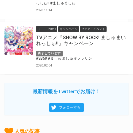
っしゅ!!
#ましゅましゅ
2020.11.14
CD・BD/DVD
キャンペーン
フェア・イベント
TVアニメ『SHOW BY ROCK!!ましゅまい
れっしゅ!!』キャンペーン
終了しています
#SB69
#ましゅましゅ
#ララリン
2020.02.04
最新情報をTwitterでお届け！
フォローする
人気の記事