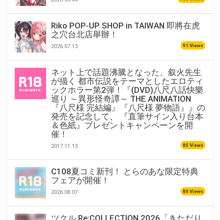
Riko POP-UP SHOP in TAIWAN 即將在虎
之穴台北店舉辦！
91 Views
2026.07.13
ネット上で話題沸騰となった、叙火先生
が描く 都市伝説をテーマとしたエロティ
ックホラー第2弾！『(DVD)八尺八話快樂
巡り ～異形怪奇譚～ THE ANIMATION
『八尺様 完結編』『八尺様 夢物語』』の
発売を記念して、 『直筆サイン入り台本
＆色紙』プレゼントキャンペーンを開
催！
85 Views
2017.11.13
C108夏コミ新刊！ とらのあな限定特典
フェアが開催！
80 Views
2026.08.07
ツクル Re:COLLECTION 2026「きただり