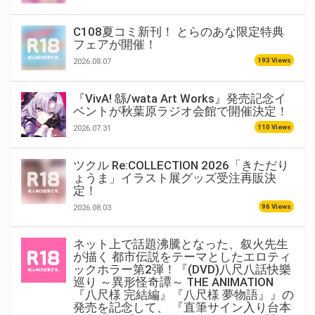
C108夏コミ新刊！ とらのあな限定特典
フェアが開催！
193 Views
2026.08.07
『VivA! 緜/wata Art Works』発売記念イ
ベントが秋葉原ラジオ会館で開催決定！
110 Views
2026.07.31
ツクル Re:COLLECTION 2026「きただり
ょうま」イラスト展グッズ受注再販決
定！
96 Views
2026.08.03
ネット上で話題沸騰となった、叙火先生
が描く 都市伝説をテーマとしたエロティ
ックホラー第2弾！『(DVD)八尺八話快樂
巡り ～異形怪奇譚～ THE ANIMATION
『八尺様 完結編』『八尺様 夢物語』』の
発売を記念して、 『直筆サイン入り台本