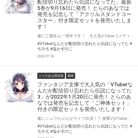
配信切り忘れたら伝説になってた」最新
5巻が9月16日に発売！ とらのあなでは
発売を記念して「アクリルスタンドコー
スター」付き限定セットを発売いたしま
す！
遂に三期生も一周年です！ 大人気VTuberコメディ第5巻！ ファンタジア文庫の大人気作品「VTuberなんだが配信切り忘れたら伝説になってた」の最新刊が9月16日(金)に発売！ とらのあなでは発売を記念して「アクリルスタンドコースター」付き限定セットを発売いたします。 是非この機会にお買い求めください！
#VTuberなんだが配信切り忘れたら伝説になってた
#
七斗七
#塩かずのこ
2022.07.26
とらのあな限定版
書籍
ファンタジア文庫で大人気の「VTuberな
んだが配信切り忘れたら伝説になってた
3」が2022年1月20日に発売！ とらのあ
なでは発売を記念して「ご神体セット」
付きの限定セットを発売いたします！
遂にシュワちゃんがライブ出演！？ 衝撃のVTuberコメディ第三巻！ ファンタジア文庫で大人気の「VTuberなんだが配信切り忘れたら伝説になってた3」が2022年1月20日に発売！ とらのあなでは発売を記念して「フェイスタオル、アクリルスタンド（ご神体セット）」限定セット付きを発売いたします。 是非この機会にお買い求めください！
#VTuberなんだが配信切り忘れたら伝説になってた
#
七斗七
#塩かずのこ