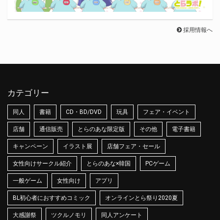
採用情報へ
カテゴリー
同人
書籍
CD・BD/DVD
玩具
フェア・イベント
店舗
通信販売
とらのあな限定版
その他
電子書籍
キャンペーン
イラスト展
店舗フェア・セール
女性向けサークル紹介
とらのあな×韓国
PCゲーム
一般ゲーム
女性向け
アプリ
BL初心者におすすめコミック
オンラインとら祭り2020夏
大感謝祭
ツクルノモリ
同人アンケート