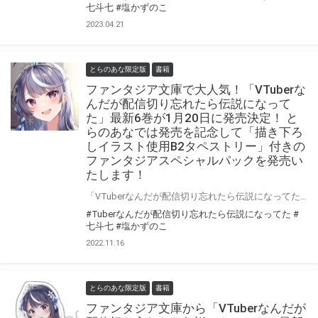
七斗七
#塩かずのこ
2023.04.21
とらのあな限定版
書籍
ファンタジア文庫で大人気！「VTuberな
んだが配信切り忘れたら伝説になって
た」最新6巻が1月20日に発売決定！ と
らのあなでは発売を記念して「描き下ろ
しイラスト使用B2タペストリー」付きの
ファンタジアスペシャルパックを発売い
たします！
「VTuberなんだが配信切り忘れたら伝説になってた」最新6巻が1月20日（金）に発売決定！ とらのあなでは発売を記念して「描き下ろしイラスト使用B2タペストリー」付きのファンタジアスペシャルパックを発売いたします！ 是非この機会にお買い求めください！
#Tuberなんだが配信切り忘れたら伝説になってた
#
七斗七
#塩かずのこ
2022.11.16
とらのあな限定版
書籍
ファンタジア文庫から「VTuberなんだが