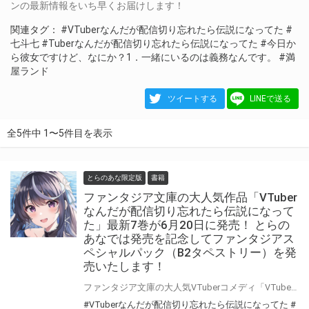
ンの最新情報をいち早くお届けします！
関連タグ：
#VTuberなんだが配信切り忘れたら伝説になってた
#
七斗七
#Tuberなんだが配信切り忘れたら伝説になってた
#今日か
ら彼女ですけど、なにか？1．一緒にいるのは義務なんです。
#満
屋ランド
ツイートする
LINEで送る
全5件中 1〜5件目を表示
とらのあな限定版
書籍
ファンタジア文庫の大人気作品「VTuber
なんだが配信切り忘れたら伝説になって
た」最新7巻が6月20日に発売！ とらの
あなでは発売を記念してファンタジアス
ペシャルパック（B2タペストリー）を発
売いたします！
ファンタジア文庫の大人気VTuberコメディ「VTuberなんだが配信切り忘れたら伝説になってた」最新7巻が6月20日（火）に発売！ とらのあなでは発売を記念してファンタジアスペシャルパック（B2タペストリー）を発売いたします。 是非この機会にお買い求めください！
#VTuberなんだが配信切り忘れたら伝説になってた
#