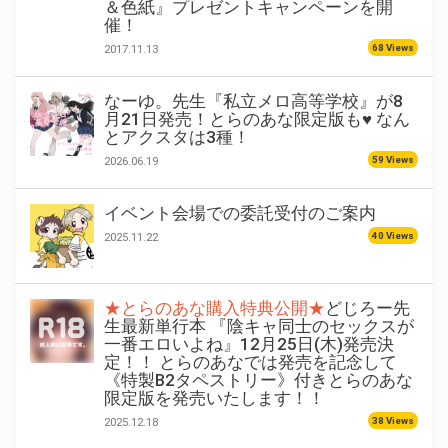
＆色紙』プレゼントキャンペーンを開
催！
68 Views
2017.11.13
なーゆ。先生『私立メロ高等学校』が8
月21日発売！とらのあな限定版も♥ なん
とアクスタは3種！
59 Views
2026.06.19
イベント会場での委託受付のご案内
40 Views
2025.11.22
★とらのあな購入特典公開★
どじろー先
生最新単行本 『陰キャ同士のセックスが
一番エロいよね』12月25日(木)発売決
定！！ とらのあなでは発売を記念して
《特製B2タペストリー》付きとらのあな
限定版を発売いたします！！
38 Views
2025.12.18