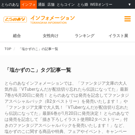
とらのあな
インフォ
通販
店舗
とらコイン
とら婚
WEBオンリー
▼
総合
女性向け
ランキング
イラスト展
TOP
「塩かずのこ」の記事一覧
「塩かずのこ」タグ記事一覧
とらのあなインフォメーションでは、「ファンタジア文庫の大人
気作品「VTuberなんだが配信切り忘れたら伝説になってた」最新
7巻が6月20日に発売！ とらのあなでは発売を記念してファンタジ
アスペシャルパック（B2タペストリー）を発売いたします！」や
「ファンタジア文庫で大人気！「VTuberなんだが配信切り忘れた
ら伝説になってた」最新6巻が1月20日に発売決定！ とらのあなで
は発売を記念して「描き下ろしイラスト使用B2タペストリー」付
きのファンタジアスペシャルパックを発売いたします！」など、
塩かずのこに関する商品や特典、フェアやイベント、キャンペー