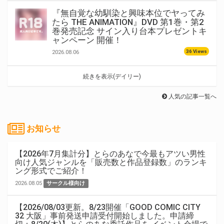
『無自覚な幼馴染と興味本位でヤってみ
たら THE ANIMATION』DVD 第1巻・第2
巻発売記念 サイン入り台本プレゼントキ
ャンペーン 開催！
36 Views
2026.08.06
続きを表示(デイリー)
人気の記事一覧へ
お知らせ
【2026年7月集計分】とらのあなで今最もアツい男性
向け人気ジャンルを「販売数と作品登録数」のランキ
ング形式でご紹介！
2026.08.05
サークル様向け
【2026/08/03更新。8/23開催「GOOD COMIC CITY
32 大阪」事前発送申請受付開始しました。申請締