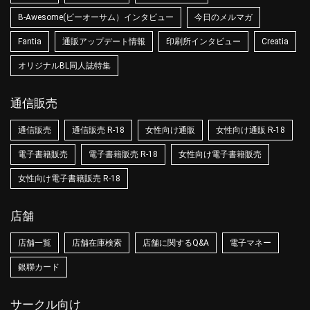
B-Awesome(ビーオーサム）インタビュー
今日のメルマガ
Fantia
通販アップデート情報
印刷所インタビュー
Creatia
オリジナルBL同人誌特集
通信販売
通信販売
通信販売 R-18
女性向け通販
女性向け通販 R-18
電子書籍販売
電子書籍販売 R-18
女性向け電子書籍販売
女性向け電子書籍販売 R-18
店舗
店舗一覧
店舗在庫検索
店舗に関するQ&A
電子マネー
銀聯カード
サークル向け