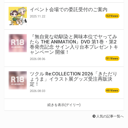
イベント会場での委託受付のご案内
52 Views
2025.11.22
『無自覚な幼馴染と興味本位でヤってみ
たら THE ANIMATION』DVD 第1巻・第2
巻発売記念 サイン入り台本プレゼントキ
ャンペーン 開催！
51 Views
2026.08.06
ツクル Re:COLLECTION 2026「きただり
ょうま」イラスト展グッズ受注再販決
定！
40 Views
2026.08.03
続きを表示(デイリー)
人気の記事一覧へ