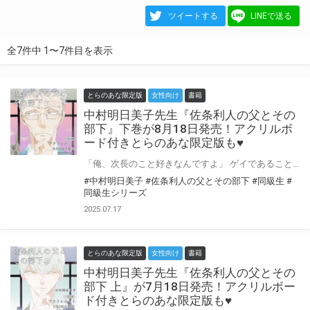
ツイートする
LINEで送る
全7件中 1〜7件目を表示
とらのあな限定版
女性向け
書籍
中村明日美子先生『佐条利人の父とその
部下』下巻が8月18日発売！アクリルボ
ード付きとらのあな限定版も♥
「俺、次長のこと好きなんですよ」 ゲイであることを、ずっと隠して生きてきた部下、夏目寿一。 息子の利人と同じくらいの年齢と境遇の”彼”を知り、父の気持ちに変化が訪れる……？ 中村明日美子先生『佐条利人の父とその部下』下巻が8月18日発売！ とらのあなでは刊行を記念してA5アクリルボード付きとらのあな限定版を発売致します♥ 店舗・通販にて予約開始！とらのあな限定版は数量限定生産となりますので、お早めにご予約下さい！
#中村明日美子
#佐条利人の父とその部下
#同級生
#
同級生シリーズ
2025.07.17
とらのあな限定版
女性向け
書籍
中村明日美子先生『佐条利人の父とその
部下 上』が7月18日発売！アクリルボー
ド付きとらのあな限定版も♥