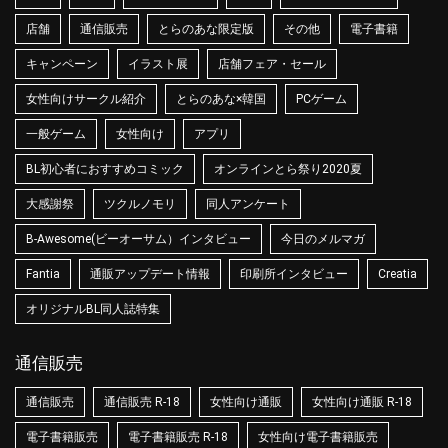
店舗
通信販売
とらのあな限定版
その他
電子書籍
キャンペーン
イラスト展
店舗フェア・セール
女性向けサークル紹介
とらのあな×韓国
PCゲーム
一般ゲーム
女性向け
アプリ
BL初心者におすすめコミック
オンラインとら祭り2020夏
大感謝祭
ツクルノモリ
同人アンケート
B-Awesome(ビーオーサム）インタビュー
今日のメルマガ
Fantia
通販アップデート情報
印刷所インタビュー
Creatia
オリジナルBL同人誌特集
通信販売
通信販売
通信販売 R-18
女性向け通販
女性向け通販 R-18
電子書籍販売
電子書籍販売 R-18
女性向け電子書籍販売