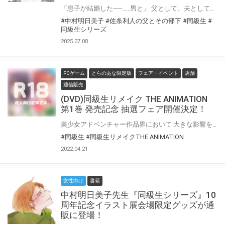
「息子が結婚した──……男と」 父として、夫として、男として、昭和から変わらぬ価値観で生きてきた。 息子である利人の結婚を認めきれず、ゲイに対して敏感になる中で部下から突然カミングアウトされてしまい……？ 中村明日美子先生『佐条利人の父とその部下』上巻が7月18日発売！ 下巻は8月発売と2か月連続刊行♥ とらのあなでは刊行を記念してA5アクリルボード付きとらのあな限定版を発売致します♥ 店舗・通販にて予約開始！とらのあな限定版は数量限定生産となりますので、お早めにご予約下さい！
#中村明日美子
#佐条利人の父とその部下
#同級生
#
同級生シリーズ
2025.07.08
PCゲーム
とらのあな限定版
フェア・イベント
店舗
通信販売
(DVD)同級生リメイク THE ANIMATION
第1巻 発売記念 抽選フェア開催決定！
美少女アドベンチャー作品界において 大きな影響を与えた青春恋愛ゲームの金字塔「同級生」を、 フルリメイクし令和に蘇らせた『同級生リメイク』が アダルトアニメ界の強力クリエイター「西川鷹司」によりOVAシリーズ化！ とらのあなでは『同級生リメイク THE ANIMATION 第1巻 』の発売を記念して、 対象商品をご購入いただいた方の名から抽選で1名様に 本施策限定の「台本(※)」をプレゼントしちゃうフェアを開催♪ この機会に是非ご応募ください！
#同級生
#同級生リメイクTHE ANIMATION
2022.04.21
女性向け
書籍
中村明日美子先生『同級生シリーズ』10
周年記念イラスト展会場限定グッズが通
販に登場！