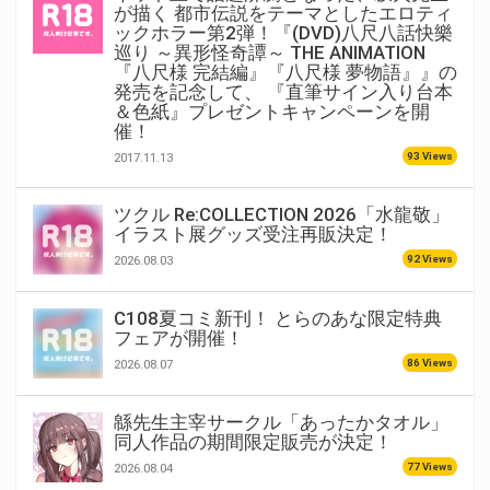
が描く 都市伝説をテーマとしたエロティ
ックホラー第2弾！『(DVD)八尺八話快樂
巡り ～異形怪奇譚～ THE ANIMATION
『八尺様 完結編』『八尺様 夢物語』』の
発売を記念して、 『直筆サイン入り台本
＆色紙』プレゼントキャンペーンを開
催！
93 Views
2017.11.13
ツクル Re:COLLECTION 2026「水龍敬」
イラスト展グッズ受注再販決定！
92 Views
2026.08.03
C108夏コミ新刊！ とらのあな限定特典
フェアが開催！
86 Views
2026.08.07
緜先生主宰サークル「あったかタオル」
同人作品の期間限定販売が決定！
77 Views
2026.08.04