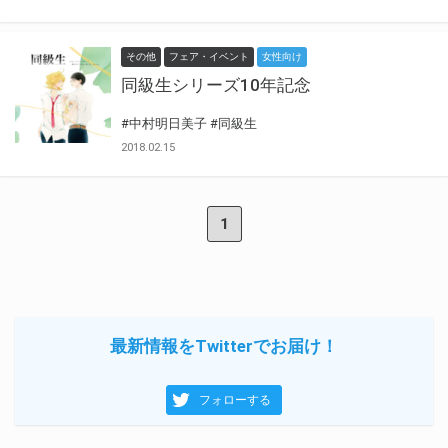
その他
フェア・イベント
女性向け
同級生シリーズ10年記念
#中村明日美子
#同級生
2018.02.15
1
最新情報をTwitterでお届け！
フォローする