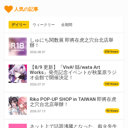
人気の記事
デイリー
ウィークリー
全期間
しゅにち関数展 即將在虎之穴台北店舉
辦！
358 Views
2026.08.07
【8/9 更新】『VivA! 緜/wata Art
Works』発売記念イベントが秋葉原ラジ
オ会館で開催決定！
195 Views
2026.07.31
Riko POP-UP SHOP in TAIWAN 即將在虎
之穴台北店舉辦！
96 Views
2026.07.13
ネット上で話題沸騰となった、叙火先生