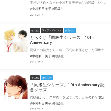
不朽の名作となった中村明日美子先生の同級生シリーズ。 2018年9月から2019年2月まで、同級生シリーズの単行本発売から10年を記念して とらのあな秋葉原店、なんば店、名古屋店にてイラスト展を開催致しました。 その際に会場限定で販売していたグッズがついに通販に登場です！ 数に限りがございますので、ぜひお早目にご予約ください。
#中村明日美子
#同級生
2019.08.14
その他
フェア・イベント
女性向け
とらくじ「同級生シリーズ」10th
Anniversary.
同級生の発売から10年。不朽の名作となった同級生シリーズ。 シリーズの10周年を記念して、とらくじ「同級生シリーズ」10th Anniversary.が登場です！ 描き下ろしも盛りだくさんです。この機会をお見逃しなく！ 通販では大人買い希望のお客様のご要望にお応えすべく、BOX事前予約を行います。 通販ではBOXでの販売のみとなりますのでご注意ください。
#中村明日美子
#同級生
2018.02.15
その他
女性向け
「同級生シリーズ」10th Anniversary.記
念グッズ
同級生シリーズ10周年を記念して、とらのあな限定グッズが各種登場。 貴重なこの機会にぜひお手元にお迎えしてくださいませ。
#中村明日美子
#同級生
2018.02.15