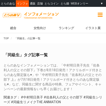
とらのあな
インフォ
通販
店舗
とらコイン
とら婚
WEBオンリー
▼
総合
女性向け
ランキング
イラスト展
TOP
「同級生」の記事一覧
「同級生」タグ記事一覧
とらのあなインフォメーションでは、「中村明日美子先生『佐条
利人の父とその部下』下巻が8月18日発売！アクリルボード付きと
らのあな限定版も♥」や「中村明日美子先生『佐条利人の父とその
部下 上』が7月18日発売！アクリルボード付きとらのあな限定版
も♥」など、同級生に関する商品や特典、フェアやイベント、キャ
ンペーンの最新情報をいち早くお届けします！
関連タグ：
#中村明日美子
#佐条利人の父とその部下
#同級生シリ
ーズ
#同級生リメイクTHE ANIMATION