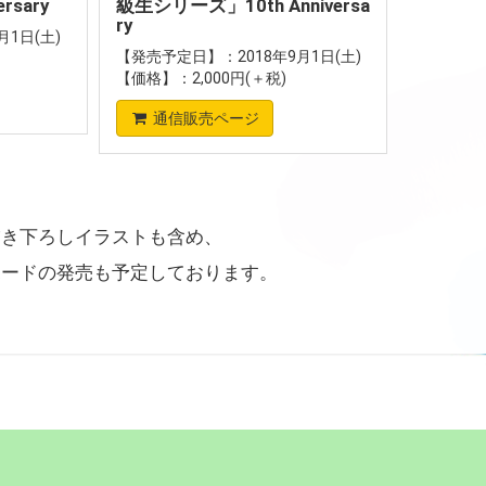
rsary
級生シリーズ」10th Anniversa
ry
1日(土)
【発売予定日】：2018年9月1日(土)
【価格】：2,000円(＋税)
通信販売ページ
描き下ろしイラストも含め、
ボードの発売も予定しております。
！