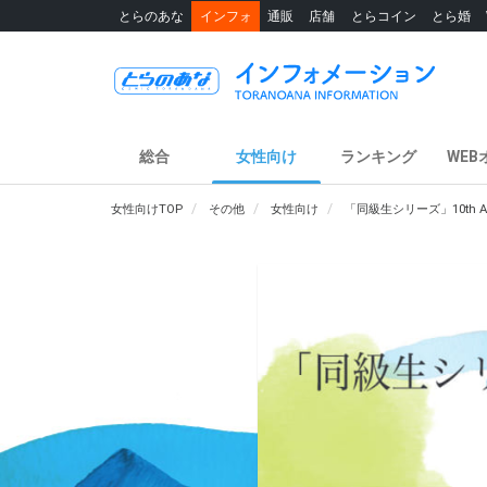
とらのあな
インフォ
通販
店舗
とらコイン
とら婚
総合
女性向け
ランキング
WEB
女性向けTOP
その他
女性向け
「同級生シリーズ」10th An