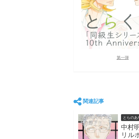
第一弾
関連記事
とらのあ
中村
リル