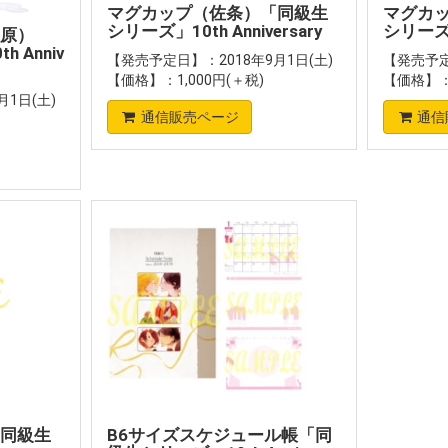
マグカップ（佐条）「同級生
マグカ
シリーズ」10th Anniversary
シリーズ」1
原）
 Anniv
【発売予定日】：2018年9月1日(土)
【発売予定
【価格】：1,000円(＋税)
【価格】：1
1日(土)
通信販売ページ
通信
同級生
B6サイズスケジュール帳「同