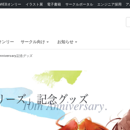
WEBオンリー
イラスト展
電子書籍
サークルポータル
エンジニア採用
ア
オンリー
サークル向け
お知らせ
niversary.記念グッズ