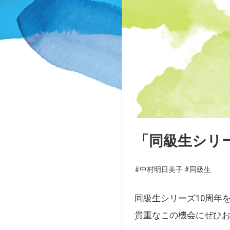
「同級生シリーズ」
#中村明日美子
#同級生
同級生シリーズ10周年
貴重なこの機会にぜひ