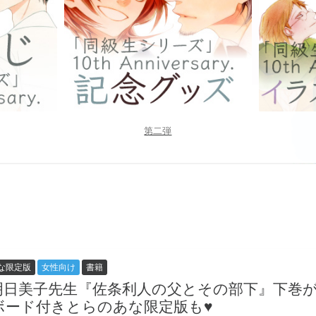
第二弾
な限定版
女性向け
書籍
明日美子先生『佐条利人の父とその部下』下巻が
ボード付きとらのあな限定版も♥