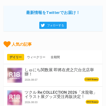
最新情報をTwitterでお届け！
フォローする
人気の記事
デイリー
ウィークリー
全期間
しゅにち関数展 即將在虎之穴台北店舉
辦！
1169 Views
2026.08.07
ツクル Re:COLLECTION 2026「水龍敬」
イラスト展グッズ受注再販決定！
493 Views
2026.08.03