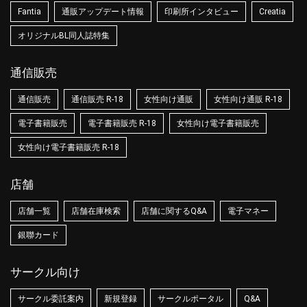
Fantia
通販アップデート情報
印刷所インタビュー
Creatia
オリジナルBL同人誌特集
通信販売
通信販売
通信販売 R-18
女性向け通販
女性向け通販 R-18
電子書籍販売
電子書籍販売 R-18
女性向け電子書籍販売
女性向け電子書籍販売 R-18
店舗
店舗一覧
店舗在庫検索
店舗に関するQ&A
電子マネー
銀聯カード
サークル向け
サークル委託案内
新規登録
サークルポータル
Q&A