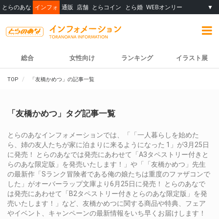
とらのあな
インフォ
通販
店舗
とらコイン
とら婚
WEBオンリー
▼
総合
女性向け
ランキング
イラスト展
TOP
「友橋かめつ」の記事一覧
「友橋かめつ」タグ記事一覧
とらのあなインフォメーションでは、「「一人暮らしを始めた
ら、姉の友人たちが家に泊まりに来るようになった 1」が3月25日
に発売！ とらのあなでは発売にあわせて「A3タペストリー付きと
らのあな限定版」を発売いたします！」や「「友橋かめつ」先生
の最新作「Sランク冒険者である俺の娘たちは重度のファザコンで
した」がオーバーラップ文庫より6月25日に発売！ とらのあなで
は発売にあわせて「B2タペストリー付きとらのあな限定版」を発
売いたします！」など、友橋かめつに関する商品や特典、フェア
やイベント、キャンペーンの最新情報をいち早くお届けします！