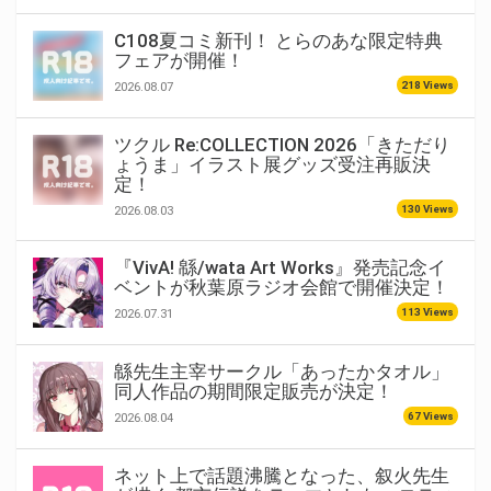
C108夏コミ新刊！ とらのあな限定特典
フェアが開催！
218 Views
2026.08.07
ツクル Re:COLLECTION 2026「きただり
ょうま」イラスト展グッズ受注再販決
定！
130 Views
2026.08.03
『VivA! 緜/wata Art Works』発売記念イ
ベントが秋葉原ラジオ会館で開催決定！
113 Views
2026.07.31
緜先生主宰サークル「あったかタオル」
同人作品の期間限定販売が決定！
67 Views
2026.08.04
ネット上で話題沸騰となった、叙火先生