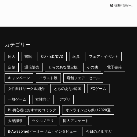
採用情報へ
カテゴリー
同人
書籍
CD・BD/DVD
玩具
フェア・イベント
店舗
通信販売
とらのあな限定版
その他
電子書籍
キャンペーン
イラスト展
店舗フェア・セール
女性向けサークル紹介
とらのあな×韓国
PCゲーム
一般ゲーム
女性向け
アプリ
BL初心者におすすめコミック
オンラインとら祭り2020夏
大感謝祭
ツクルノモリ
同人アンケート
B-Awesome(ビーオーサム）インタビュー
今日のメルマガ