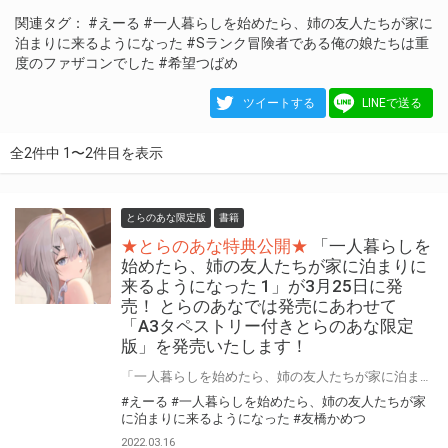
関連タグ：
#えーる
#一人暮らしを始めたら、姉の友人たちが家に
泊まりに来るようになった
#Sランク冒険者である俺の娘たちは重
度のファザコンでした
#希望つばめ
ツイートする
LINEで送る
全2件中 1〜2件目を表示
とらのあな限定版
書籍
★とらのあな特典公開★
「一人暮らしを
始めたら、姉の友人たちが家に泊まりに
来るようになった 1」が3月25日に発
売！ とらのあなでは発売にあわせて
「A3タペストリー付きとらのあな限定
版」を発売いたします！
「一人暮らしを始めたら、姉の友人たちが家に泊まりに来るようになった 1」が3月25日に発売！ とらのあなでは発売を記念して、「A3タペストリー付きとらのあな限定版」をご用意いたします！！ とらのあな限定版は限られておりますので予約を含め是非ともお早めにお求めください！！
#えーる
#一人暮らしを始めたら、姉の友人たちが家
に泊まりに来るようになった
#友橋かめつ
2022.03.16