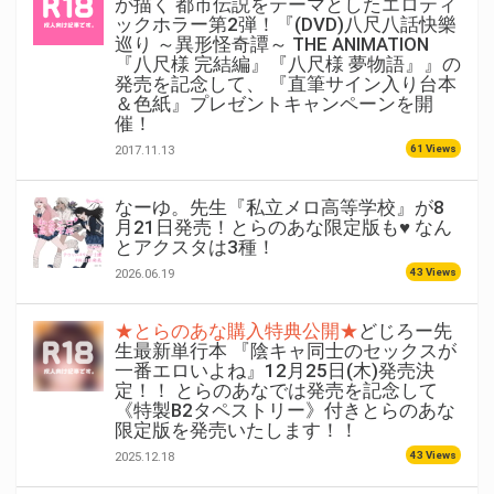
が描く 都市伝説をテーマとしたエロティ
ックホラー第2弾！『(DVD)八尺八話快樂
巡り ～異形怪奇譚～ THE ANIMATION
『八尺様 完結編』『八尺様 夢物語』』の
発売を記念して、 『直筆サイン入り台本
＆色紙』プレゼントキャンペーンを開
催！
61 Views
2017.11.13
なーゆ。先生『私立メロ高等学校』が8
月21日発売！とらのあな限定版も♥ なん
とアクスタは3種！
43 Views
2026.06.19
★とらのあな購入特典公開★
どじろー先
生最新単行本 『陰キャ同士のセックスが
一番エロいよね』12月25日(木)発売決
定！！ とらのあなでは発売を記念して
《特製B2タペストリー》付きとらのあな
限定版を発売いたします！！
43 Views
2025.12.18