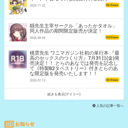
56 Views
2025.11.22
緜先生主宰サークル「あったかタオル」
同人作品の期間限定販売が決定！
42 Views
2026.08.04
桃雲先生 ワニマガジン社初の単行本 『最
高のセックスのつくり方』7月31日(金)発
売決定！！ とらのあなでは発売を記念し
て《特製B2タペストリー》付きとらのあ
な限定版を発売いたします！！
36 Views
2026.07.13
続きを表示(デイリー)
人気の記事一覧へ
お知らせ