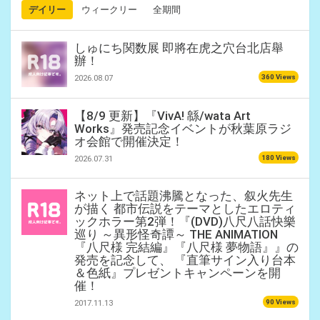
デイリー
ウィークリー
全期間
しゅにち関数展 即將在虎之穴台北店舉
辦！
360 Views
2026.08.07
【8/9 更新】『VivA! 緜/wata Art
Works』発売記念イベントが秋葉原ラジ
オ会館で開催決定！
180 Views
2026.07.31
ネット上で話題沸騰となった、叙火先生
が描く 都市伝説をテーマとしたエロティ
ックホラー第2弾！『(DVD)八尺八話快樂
巡り ～異形怪奇譚～ THE ANIMATION
『八尺様 完結編』『八尺様 夢物語』』の
発売を記念して、 『直筆サイン入り台本
＆色紙』プレゼントキャンペーンを開
催！
90 Views
2017.11.13