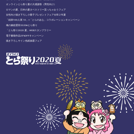
オンラインとら祭り夏の大感謝祭（男性向け）
ロマンの夏、日本の夏タペストリー貰っちゃおうフェア
女性向け描き下ろし小冊子プレゼントフェア令和２年夏
「絵師100人展 10」×「とらのあな」コラボレーションキャンペーン
俺の嫁総選挙2020inとら祭り
「とら祭り2020 夏」WEBスタンプラリー
電子書籍作品25%OFFキャンペーン
描き下ろしサイン色紙抽選フェア