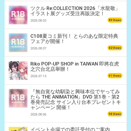
ツクル Re:COLLECTION 2026「水龍敬」
イラスト展グッズ受注再販決定！
89 Views
2026.08.03
C108夏コミ新刊！ とらのあな限定特典
フェアが開催！
82 Views
2026.08.07
Riko POP-UP SHOP in TAIWAN 即將在虎
之穴台北店舉辦！
61 Views
2026.07.13
『無自覚な幼馴染と興味本位でヤってみ
たら THE ANIMATION』DVD 第1巻・第2
巻発売記念 サイン入り台本プレゼントキ
ャンペーン 開催！
58 Views
2026.08.06
イベント会場での委託受付のご案内