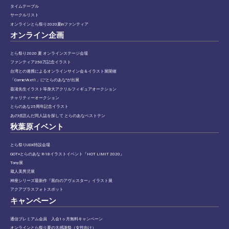
タイムテーブル
サークルリスト
オンラインとら祭り2020夏inファンティア
オンライン企画
とら祭り2020 夏 オンラインステージ会場
ファンティア250万記念イラスト
台湾との連携によるオンラインサイン会＆イラスト展開催
「ComicVket1」に”とらのあな”が出展
葵渚先生イラスト等身大アクリルフィギュアオークション
チャリティーオークション
とらのあな25周年記念イラスト
あの頃読んだ同人誌を探して とらのあなベストテン
秋葉原イベント
とら祭りUDX特設会場
GOT×とらのあな R-18イラストイベント『HOT LIMIT 2020』
Tony展
蔵人美男児展
神座シリーズ最新作『黒白のアヴェスター』イラスト展
アクアプラスフォトスポット
キャンペーン
通信プレミアム会員 入会1ヶ月無料キャンペーン
オンラインとら祭り夏の大感謝祭（女性向け）