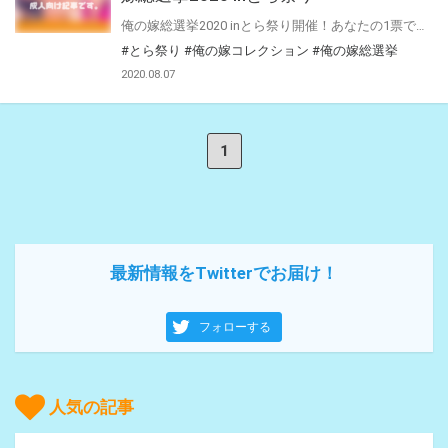
俺の嫁総選挙2020 inとら祭り開催！あなたの1票で人気作家のタペストリーが復刻販売！ 2017年～2019年に販売された「俺の嫁コレクション」B2タペストリーの中から、特に人気の高いタイトルをセレクトしました！ 投票で選ばれた上位3タイトルは、期間限定受注生産による販売が決定！ さらに！上位3タイトルに投票頂いた方の中から、抽選で期間限定受注生産品に使える お得な割引クーポンをプレゼント！ あなたの熱い1票、お待ちしてます！！
#とら祭り
#俺の嫁コレクション
#俺の嫁総選挙
2020.08.07
1
最新情報をTwitterでお届け！
フォローする
人気の記事