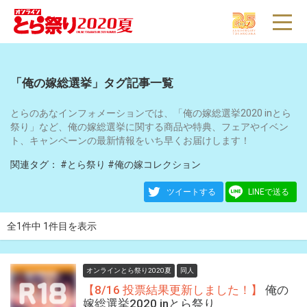
とらのあな
インフォ
通販
店舗
とらコイン
とら婚
WEBオンリー
▼
「俺の嫁総選挙」タグ記事一覧
とらのあなインフォメーションでは、「俺の嫁総選挙2020 inとら
祭り」など、俺の嫁総選挙に関する商品や特典、フェアやイベン
ト、キャンペーンの最新情報をいち早くお届けします！
関連タグ：
#とら祭り
#俺の嫁コレクション
ツイートする
LINEで送る
全1件中 1件目を表示
オンラインとら祭り2020夏
同人
【8/16 投票結果更新しました！】
俺の
嫁総選挙2020 inとら祭り