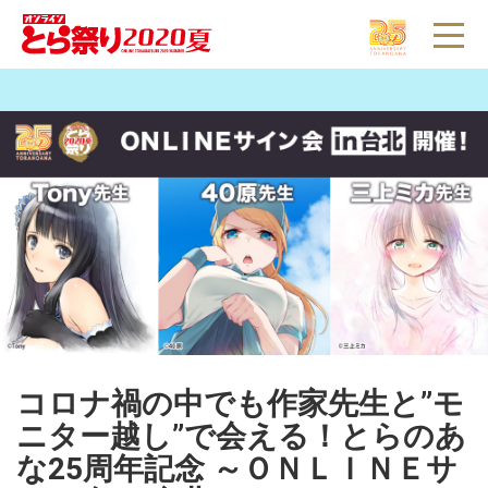
とらのあな
インフォ
通販
店舗
とらコイン
とら婚
WEBオンリー
▼
コロナ禍の中でも作家先生と”モ
ニター越し”で会える！とらのあ
な25周年記念 ～ＯＮＬＩＮＥサ