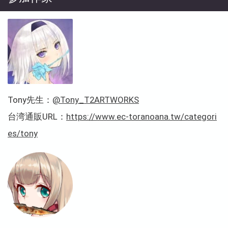
Tony先生：
@Tony_T2ARTWORKS
台湾通販URL：
https://www.ec-toranoana.tw/categori
es/tony