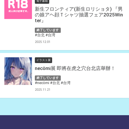
電子書籍
新生フロンティア(新生ロリショタ) 『男
の娘アヘ顔Ｔシャツ抽選フェア2025Win
ter』
終了しています
#台北
#台湾
2025.12.01
イラスト展
necömi展 即將在虎之穴台北店舉辦！
終了しています
#necömi
#台北
#台湾
2025.11.21