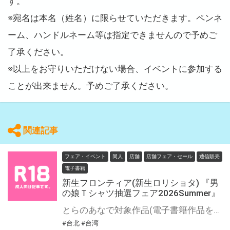
す。
※宛名は本名（姓名）に限らせていただきます。ペンネ
ーム、ハンドルネーム等は指定できませんので予めご
了承ください。
※以上をお守りいただけない場合、イベントに参加する
ことが出来ません。予めご了承ください。
関連記事
フェア・イベント
同人
店舗
店舗フェア・セール
通信販売
電子書籍
新生フロンティア(新生ロリショタ) 『男
の娘Ｔシャツ抽選フェア2026Summer』
とらのあなで対象作品(電子書籍作品を含む)を購入すると サークル「新生フロンティア(新生ロリショタ) 」のクリエイターが描く男の娘が彩られた 『男の娘Ｔシャツ』を抽選でプレゼント！！ 是非この機会に手に入れてください。
#台北
#台湾