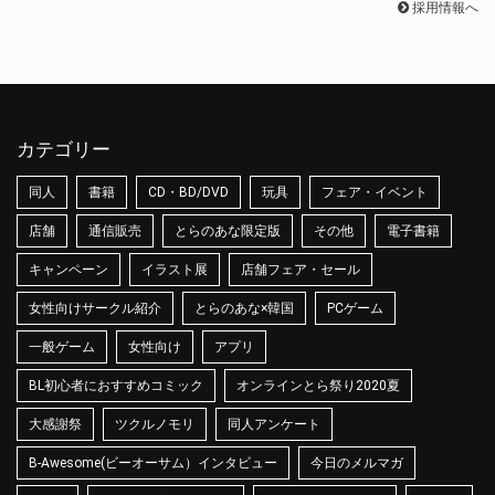
採用情報へ
カテゴリー
同人
書籍
CD・BD/DVD
玩具
フェア・イベント
店舗
通信販売
とらのあな限定版
その他
電子書籍
キャンペーン
イラスト展
店舗フェア・セール
女性向けサークル紹介
とらのあな×韓国
PCゲーム
一般ゲーム
女性向け
アプリ
BL初心者におすすめコミック
オンラインとら祭り2020夏
大感謝祭
ツクルノモリ
同人アンケート
B-Awesome(ビーオーサム）インタビュー
今日のメルマガ