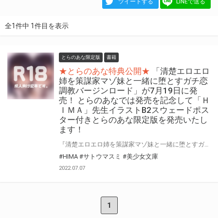
ツイートする
LINEで送る
全1件中 1件目を表示
とらのあな限定版
書籍
★とらのあな特典公開★
「清楚エロエロ
姉を策謀家マゾ妹と一緒に堕とすガチ恋
調教バージンロード」が7月19日に発
売！ とらのあなでは発売を記念して「Ｈ
ＩＭＡ」先生イラストB2スウェードポス
ター付きとらのあな限定版を発売いたし
ます！
『清楚エロエロ姉を策謀家マゾ妹と一緒に堕とすガチ恋調教バージンロード』が7月19日(火)に発売！ とらのあなでは発売を記念して、ＨＩＭＡ先生のイラストを使用した≪B2スウェードポスター≫付きとらのあな限定版を発売いたします！ とらのあな限定版の数は限られていますので是非お早めにお求めください！
#HIMA
#サトウマスミ
#美少女文庫
2022.07.07
1