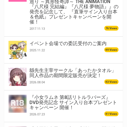
巡り ～異形怪奇譚～ THE ANIMATION
『八尺様 完結編』『八尺様 夢物語』』の
発売を記念して、 『直筆サイン入り台本
＆色紙』プレゼントキャンペーンを開
催！
76 Views
2017.11.13
イベント会場での委託受付のご案内
49 Views
2025.11.22
緜先生主宰サークル「あったかタオル」
同人作品の期間限定販売が決定！
43 Views
2026.08.04
『小女ラムネ 第8話リトルラバーズ』
DVD発売記念 サイン入り台本プレゼント
キャンペーン 開催！
41 Views
2026.07.23