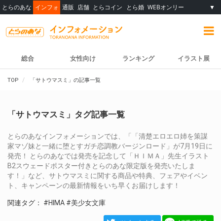
とらのあな
インフォ
通販
店舗
とらコイン
とら婚
WEBオンリー
▼
総合
女性向け
ランキング
イラスト展
TOP
「サトウマスミ」の記事一覧
「サトウマスミ」タグ記事一覧
とらのあなインフォメーションでは、「「清楚エロエロ姉を策謀
家マゾ妹と一緒に堕とすガチ恋調教バージンロード」が7月19日に
発売！ とらのあなでは発売を記念して「ＨＩＭＡ」先生イラスト
B2スウェードポスター付きとらのあな限定版を発売いたしま
す！」など、サトウマスミに関する商品や特典、フェアやイベン
ト、キャンペーンの最新情報をいち早くお届けします！
関連タグ：
#HIMA
#美少女文庫