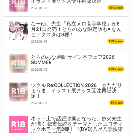
イラスト展グッズ受注再販決定！
188 Views
2026.08.03
なーゆ。先生『私立メロ高等学校』が8
月21日発売！とらのあな限定版も♥ なん
とアクスタは3種！
103 Views
2026.06.19
とらのあな通販 サイン本フェア2026
SUMMER
103 Views
2026.08.03
ツクル Re:COLLECTION 2026「きただり
ょうま」イラスト展グッズ受注再販決
定！
85 Views
2026.08.03
ネット上で話題沸騰となった、叙火先生
が描く 都市伝説をテーマとしたエロティ
ックホラー第2弾！『(DVD)八尺八話快樂