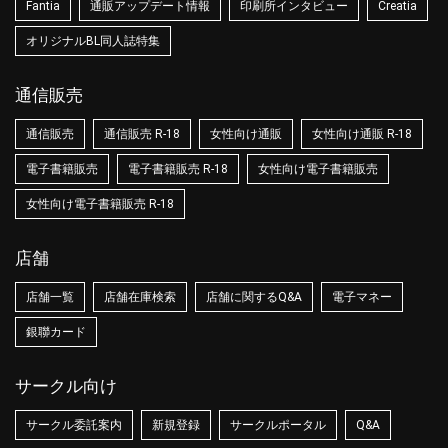
Fantia
通販アップデート情報
印刷所インタビュー
Creatia
オリジナルBL同人誌特集
通信販売
通信販売
通信販売 R-18
女性向け通販
女性向け通販 R-18
電子書籍販売
電子書籍販売 R-18
女性向け電子書籍販売
女性向け電子書籍販売 R-18
店舗
店舗一覧
店舗在庫検索
店舗に関するQ&A
電子マネー
銀聯カード
サークル向け
サークル委託案内
新規登録
サークルポータル
Q&A