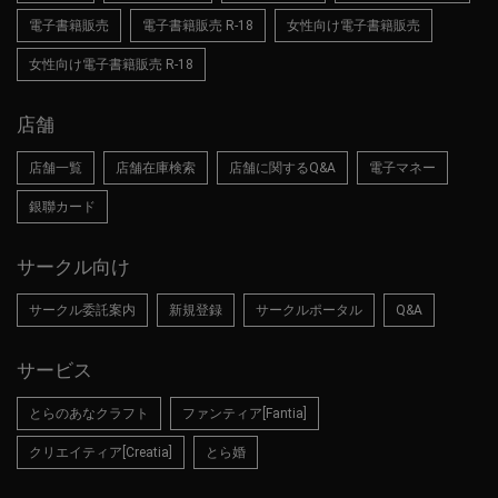
電子書籍販売
電子書籍販売 R-18
女性向け電子書籍販売
女性向け電子書籍販売 R-18
店舗
店舗一覧
店舗在庫検索
店舗に関するQ&A
電子マネー
銀聯カード
サークル向け
サークル委託案内
新規登録
サークルポータル
Q&A
サービス
とらのあなクラフト
ファンティア[Fantia]
クリエイティア[Creatia]
とら婚