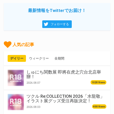
最新情報をTwitterでお届け！
フォローする
人気の記事
デイリー
ウィークリー
全期間
しゅにち関数展 即將在虎之穴台北店舉
辦！
1020 Views
2026.08.07
ツクル Re:COLLECTION 2026「水龍敬」
イラスト展グッズ受注再販決定！
408 Views
2026.08.03