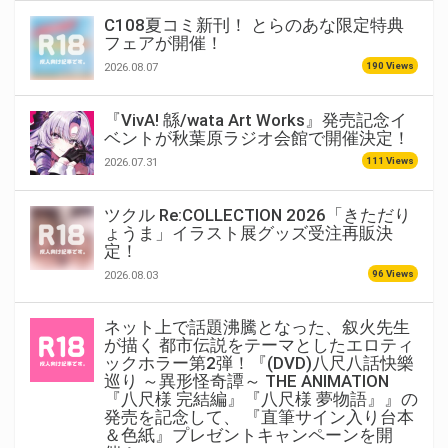
C108夏コミ新刊！ とらのあな限定特典
フェアが開催！
190 Views
2026.08.07
『VivA! 緜/wata Art Works』発売記念イ
ベントが秋葉原ラジオ会館で開催決定！
111 Views
2026.07.31
ツクル Re:COLLECTION 2026「きただり
ょうま」イラスト展グッズ受注再販決
定！
96 Views
2026.08.03
ネット上で話題沸騰となった、叙火先生
が描く 都市伝説をテーマとしたエロティ
ックホラー第2弾！『(DVD)八尺八話快樂
巡り ～異形怪奇譚～ THE ANIMATION
『八尺様 完結編』『八尺様 夢物語』』の
発売を記念して、 『直筆サイン入り台本
＆色紙』プレゼントキャンペーンを開