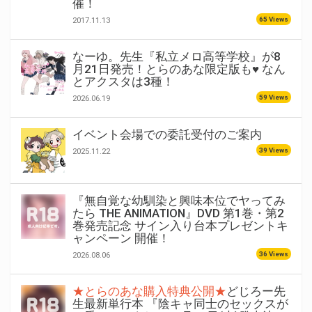
催！
65 Views
2017.11.13
なーゆ。先生『私立メロ高等学校』が8
月21日発売！とらのあな限定版も♥ なん
とアクスタは3種！
59 Views
2026.06.19
イベント会場での委託受付のご案内
39 Views
2025.11.22
『無自覚な幼馴染と興味本位でヤってみ
たら THE ANIMATION』DVD 第1巻・第2
巻発売記念 サイン入り台本プレゼントキ
ャンペーン 開催！
36 Views
2026.08.06
★とらのあな購入特典公開★
どじろー先
生最新単行本 『陰キャ同士のセックスが