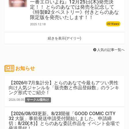
一番エロいよね』12月25日(木)発売決
定！！ とらのあなでは発売を記念して
《特製B2タペストリー》付きとらのあな
限定版を発売いたします！！
33 Views
2025.12.18
続きを表示(デイリー)
人気の記事一覧へ
お知らせ
【2026年7月集計分】とらのあなで今最もアツい男性
向け人気ジャンルを「販売数と作品登録数」のランキ
ング形式でご紹介！
2026.08.05
サークル様向け
【2026/08/03更新。8/23開催「GOOD COMIC CITY
32 大阪」事前発送申請受付開始しました。申請締
切：8/20(木)】とらのあな委託作品を イベント会場で
発送受付！