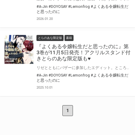
#A-Jin
#DOYOSAY
#Lemonfrog
#よくある令嬢転生だ
と思ったのに
2026.01.20
とらのあな限定版
書籍
『よくある令嬢転生だと思ったのに』第
3巻が11月5日発売！アクリルスタンド付
きとらのあな限定版も♥
リゼとともにバザーに参加したエディット。ところがそこで兄・シェインと遭遇する。 さらにエディットの元侍女・ソフィアも現れ、事態は急展開に！！ A-Jin先生（脚色：DOYOSAY先生・原作：Lemonfrog先生）『よくある令嬢転生だと思ったのに』第3巻が11月5日発売！ とらのあなでは刊行を記念してアクリルスタンド付きとらのあな限定版を発売致します♥ 池袋店・通販にて予約開始！とらのあな限定版は数量限定生産となりますので、お早めにご予約下さい！
#A-Jin
#DOYOSAY
#Lemonfrog
#よくある令嬢転生だ
と思ったのに
2025.10.01
1