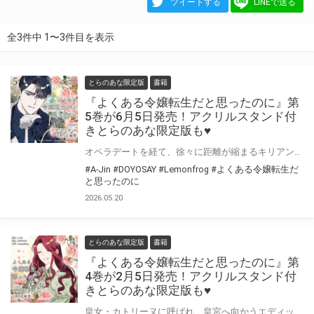
ツイートする
LINEで送る
全3件中 1〜3件目を表示
とらのあな限定版
書籍
『よくある令嬢転生だと思ったのに』第
5巻が6月5日発売！アクリルスタンド付
きとらのあな限定版も♥
オペラデートを経て、徐々に距離が縮まるキリアンとエディット。 ところが、義兄・クリフはなぜかリゼとキリアンを近づけようとして…？ A-Jin先生（脚色：DOYOSAY先生・原作：Lemonfrog先生）『よくある令嬢転生だと思ったのに』第5巻が6月5日発売！ とらのあなでは刊行を記念してアクリルスタンド付きとらのあな限定版を発売致します♥ 池袋店・通販にて予約開始！とらのあな限定版は数量限定生産となりますので、お早めにご予約下さい！
#A-Jin
#DOYOSAY
#Lemonfrog
#よくある令嬢転生だ
と思ったのに
2026.05.20
とらのあな限定版
書籍
『よくある令嬢転生だと思ったのに』第
4巻が2月5日発売！アクリルスタンド付
きとらのあな限定版も♥
皇女・カトリーヌに呼ばれ、皇宮へ向かうエディット。 原作にはない展開に戸惑いつつ、なんとか対面を終えるも今度は侍女・ソフィアからルドウィック家の重要書類を盗み出すよう脅されて…。 A-Jin先生（脚色：DOYOSAY先生・原作：Lemonfrog先生）『よくある令嬢転生だと思ったのに』第4巻が2月5日発売！ とらのあなでは刊行を記念してアクリルスタンド付きとらのあな限定版を発売致します♥ 池袋店・通販にて予約開始！とらのあな限定版は数量限定生産となりますので、お早めにご予約下さい！