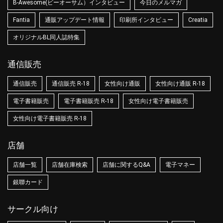
B-Awesome(ビーオーサム）インタビュー
今日のメルマガ
Fantia
通販アップデート情報
印刷所インタビュー
Creatia
オリジナルBL同人誌特集
通信販売
通信販売
通信販売 R-18
女性向け通販
女性向け通販 R-18
電子書籍販売
電子書籍販売 R-18
女性向け電子書籍販売
女性向け電子書籍販売 R-18
店舗
店舗一覧
店舗在庫検索
店舗に関するQ&A
電子マネー
銀聯カード
サークル向け