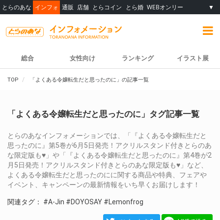
とらのあな
インフォ
通販
店舗
とらコイン
とら婚
WEBオンリー
▼
総合
女性向け
ランキング
イラスト展
TOP
「よくある令嬢転生だと思ったのに」の記事一覧
「よくある令嬢転生だと思ったのに」タグ記事一覧
とらのあなインフォメーションでは、「『よくある令嬢転生だと
思ったのに』第5巻が6月5日発売！アクリルスタンド付きとらのあ
な限定版も♥」や「『よくある令嬢転生だと思ったのに』第4巻が2
月5日発売！アクリルスタンド付きとらのあな限定版も♥」など、
よくある令嬢転生だと思ったのにに関する商品や特典、フェアや
イベント、キャンペーンの最新情報をいち早くお届けします！
関連タグ：
#A-Jin
#DOYOSAY
#Lemonfrog