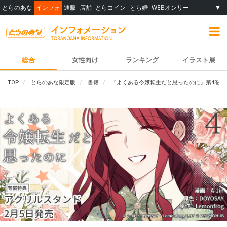
とらのあな
インフォ
通販
店舗
とらコイン
とら婚
WEBオンリー
▼
総合
女性向け
ランキング
イラスト展
TOP
とらのあな限定版
書籍
『よくある令嬢転生だと思ったのに』第4巻が