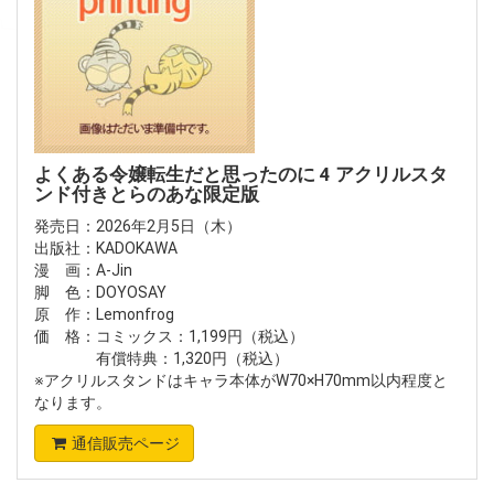
よくある令嬢転生だと思ったのに 4 アクリルスタ
ンド付きとらのあな限定版
発売日：2026年2月5日（木）
出版社：KADOKAWA
漫 画：A-Jin
脚 色：DOYOSAY
原 作：Lemonfrog
価 格：コミックス：1,199円（税込）
有償特典：1,320円（税込）
※アクリルスタンドはキャラ本体がW70×H70mm以内程度と
なります。
通信販売ページ