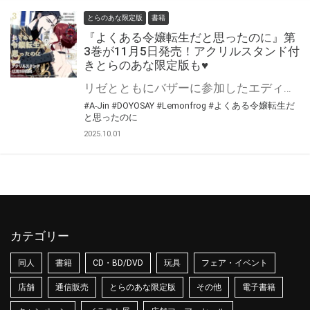
とらのあな限定版
書籍
『よくある令嬢転生だと思ったのに』第
3巻が11月5日発売！アクリルスタンド付
きとらのあな限定版も♥
リゼとともにバザーに参加したエディット。ところがそこで兄・シェインと遭遇する。 さらにエディットの元侍女・ソフィアも現れ、事態は急展開に！！ A-Jin先生（脚色：DOYOSAY先生・原作：Lemonfrog先生）『よくある令嬢転生だと思ったのに』第3巻が11月5日発売！ とらのあなでは刊行を記念してアクリルスタンド付きとらのあな限定版を発売致します♥ 池袋店・通販にて予約開始！とらのあな限定版は数量限定生産となりますので、お早めにご予約下さい！
#A-Jin
#DOYOSAY
#Lemonfrog
#よくある令嬢転生だ
と思ったのに
2025.10.01
カテゴリー
同人
書籍
CD・BD/DVD
玩具
フェア・イベント
店舗
通信販売
とらのあな限定版
その他
電子書籍