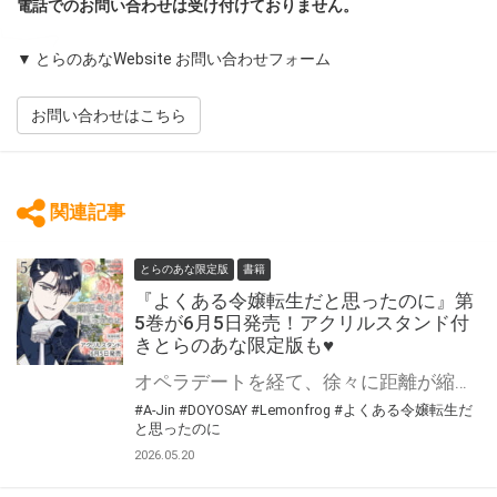
電話でのお問い合わせは受け付けておりません。
▼ とらのあなWebsite お問い合わせフォーム
お問い合わせはこちら
関連記事
とらのあな限定版
書籍
『よくある令嬢転生だと思ったのに』第
5巻が6月5日発売！アクリルスタンド付
きとらのあな限定版も♥
オペラデートを経て、徐々に距離が縮まるキリアンとエディット。 ところが、義兄・クリフはなぜかリゼとキリアンを近づけようとして…？ A-Jin先生（脚色：DOYOSAY先生・原作：Lemonfrog先生）『よくある令嬢転生だと思ったのに』第5巻が6月5日発売！ とらのあなでは刊行を記念してアクリルスタンド付きとらのあな限定版を発売致します♥ 池袋店・通販にて予約開始！とらのあな限定版は数量限定生産となりますので、お早めにご予約下さい！
#A-Jin
#DOYOSAY
#Lemonfrog
#よくある令嬢転生だ
と思ったのに
2026.05.20