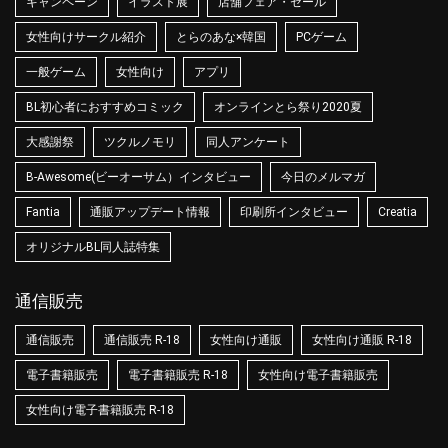
キャンペーン
イラスト展
店舗フェア・セール
女性向けサークル紹介
とらのあな×韓国
PCゲーム
一般ゲーム
女性向け
アプリ
BL初心者におすすめコミック
オンラインとら祭り2020夏
大感謝祭
ツクルノモリ
同人アンケート
B-Awesome(ビーオーサム）インタビュー
今日のメルマガ
Fantia
通販アップデート情報
印刷所インタビュー
Creatia
オリジナルBL同人誌特集
通信販売
通信販売
通信販売 R-18
女性向け通販
女性向け通販 R-18
電子書籍販売
電子書籍販売 R-18
女性向け電子書籍販売
女性向け電子書籍販売 R-18